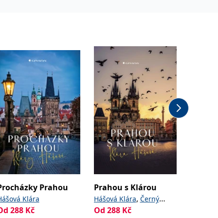
Akce -4
Procházky Prahou
Prahou s Klárou
Praha 
času
,
Hášová Klára
Hášová Klára
Černý
Od
288
Kč
Od
288
Kč
Sojka Pe
David