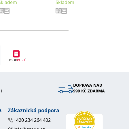
Od
299
Skladem
Skladem
Sklade
DOPRAVA NAD
H
999 KČ ZDARMA
A
Zákaznická podpora
+420 234 264 402