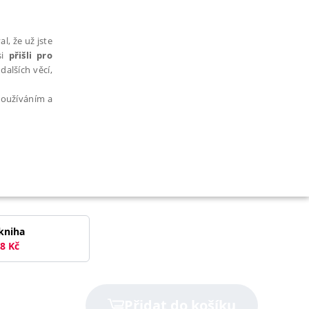
l, že už jste
si
přišli pro
dalších věcí,
 používáním a
AŘAZENÉ SOUBORY
kniha
8
Kč
bytně nutných souborů cookie správně používat.
Přidat do košíku