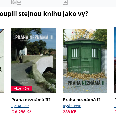
koupili stejnou knihu jako vy?
Akce -40%
Praha neznámá III
Praha neznámá II
Ryska Petr
Ryska Petr
Od
288
Kč
288
Kč