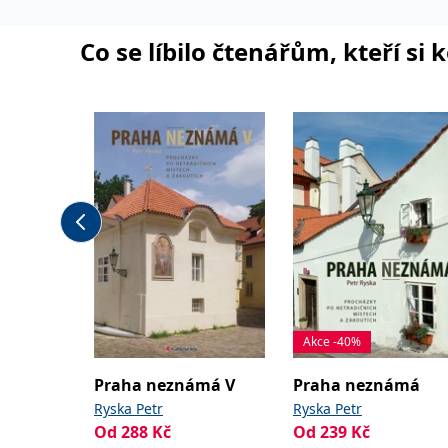
Co se líbilo čtenářům, kteří si 
Akce -40%
Praha neznámá V
Praha neznámá
Ryska Petr
Ryska Petr
Od
288
Kč
Od
239
Kč