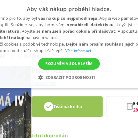
Aby váš nákup proběhl hladce.
hno pro to, aby byl
váš nákup co nejpohodlnější
. Aby si web pamatova
upili. Snažíme se, abychom vám
nenabízeli detektivku
, když jste 
iteraturu
. Abyste se
nemuseli pořád dokola přihlašovat
. A spoustu 
lehčí nákup
na našem webu.
ží cookies a podobné technologie.
Dejte nám prosím souhlas
s jejich
pomoci bude náš e-shop ještě lepší.
Více informací
ura
Průvodce
ROZUMÍM A SOUHLASÍM
Praha neznámá IV
ZOBRAZIT PODROBNOSTI
Ryska Petr
ANALYTICKÉ
MARKETINGOVÉ
FUNKČNÍ
NEZ
E-
Tištěná kniha
28
Nezbytné
Analytické
Marketingové
Funkční
Nezařazené soubory
h stránek, jako je přihlášení uživatele a správa účtu. Webové stránky nelze bez nez
Titul doprodán