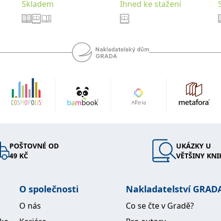
Skladem
Ihned ke stažení
POŠTOVNÉ OD
UKÁZKY U
49 KČ
VĚTŠINY KNI
O společnosti
Nakladatelství GRAD
O nás
Co se čte v Gradě?