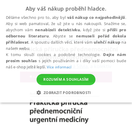
Aby váš nákup proběhl hladce.
Děláme všechno pro to, aby byl
váš nákup co nejpohodlnější
.
Aby si web pamatoval, že už jste u nás nakoupili. Snažíme se,
abychom vám
nenabízeli detektivku
, když jste si
přišli pro
odbornou literaturu
. Abyste se
nemuseli pořád dokola
Všechny knihy
Zdravotnická a lékařská literatura
přihlašovat
. A spoustu dalších věcí, které vám
ulehčí nákup
na
Praktická příručka přednemocniční
našem webu.
K tomu slouží cookies a podobné technologie.
Dejte nám
urgentní medicíny
prosím souhlas
s jejich používáním a i díky vaší pomoci bude
Remeš Roman
,
Trnovská Silvia
,
a kolektiv
náš e-shop ještě lepší.
Více informací
ROZUMÍM A SOUHLASÍM
ZOBRAZIT PODROBNOSTI
NEZBYTNÉ
ANALYTICKÉ
MARKETINGOVÉ
FUNKČNÍ
NEZAŘAZENÉ SOUBORY