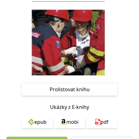
Nezbytné
Analytické
Marketingové
Funkční
Nezařazené soubory
Nezbytně nutné soubory cookie umožňují základní funkce webových
stránek, jako je přihlášení uživatele a správa účtu. Webové stránky nelze
bez nezbytně nutných souborů cookie správně používat.
Provider /
Název
Vyprší
Popis
Doména
CookieScriptConsent
1 měsíc
Tento soubor
CookieScript
cookie
www.grada.cz
používá
služba
Cookie-
Script.com k
Prolistovat knihu
zapamatování
předvoleb
souhlasu se
soubory
Ukázky z E-knihy
cookie
návštěvníků.
Je nutné, aby
banner
epub
mobi
pdf
cookie
Cookie-
Script.com
fungoval