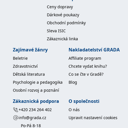
koncový uživatel používá
Ceny dopravy
webové stránky a
jakoukoli reklamu,
Dárkové poukazy
kterou koncový uživatel
mohl vidět před
Obchodní podmínky
návštěvou uvedeného
webu.
Sleva ISIC
MR
7 dní
Toto je soubor cookie
Microsoft
Zákaznická linka
první strany společnosti
Corporation
Microsoft MSN, který
.c.bing.com
používáme k měření
Zajímavé žánry
Nakladatelství GRADA
používání webu pro
interní analýzu.
Beletrie
Affiliate program
_uetvid
1 rok
Toto je soubor cookie
Microsoft
Zdravotnictví
Chcete vydat knihu?
využívaný společností
Corporation
Microsoft Bing Ads a je
.grada.cz
Dětská literatura
Co se čte v Gradě?
sledovacím souborem
cookie. Umožňuje nám
Psychologie a pedagogika
Blog
komunikovat s
uživatelem, který již dříve
Osobní rozvoj a poznání
navštívil náš web.
test_cookie
15 minut
Tento soubor cookie
Google LLC
Zákaznická podpora
O společnosti
nastavuje společnost
.doubleclick.net
DoubleClick (kterou
+420 234 264 402
O nás
vlastní společnost
Google), aby zjistila, zda
info@grada.cz
Upravit nastavení cookies
prohlížeč návštěvníka
webu podporuje
Po-Pá 8-18
soubory cookie.