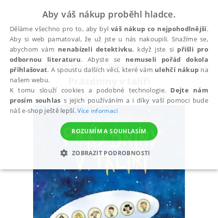
Aby váš nákup proběhl hladce.
Děláme všechno pro to, aby byl
váš nákup co nejpohodlnější
.
Aby si web pamatoval, že už jste u nás nakoupili. Snažíme se,
abychom vám
nenabízeli detektivku
, když jste si
přišli pro
odbornou literaturu
. Abyste se
nemuseli pořád dokola
Všechny knihy
Dětská literatura
Beletrie pro d
přihlašovat
. A spoustu dalších věcí, které vám
ulehčí nákup
na
Prázdniny v talíři
našem webu.
K tomu slouží cookies a podobné technologie.
Dejte nám
Pospíšilová Zuzana
,
Sušina Michal
prosím souhlas
s jejich používáním a i díky vaší pomoci bude
náš e-shop ještě lepší.
Více informací
ROZUMÍM A SOUHLASÍM
ZOBRAZIT PODROBNOSTI
NEZBYTNÉ
ANALYTICKÉ
MARKETINGOVÉ
FUNKČNÍ
NEZAŘAZENÉ SOUBORY