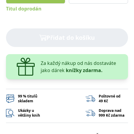
správně.
Titul doprodán
PHPSESSID
Zavřením
Cookie
PHP.net
prohlížeče
generovaný
www.bambook.cz
aplikacemi
založenými
na jazyce
PHP. Toto je
univerzální
Přidat do košíku
identifikátor
používaný k
udržování
proměnných
relací
uživatelů.
Za každý nákup od nás dostaváte
Obvykle se
jedná o
jako dárek
knížky zdarma.
náhodně
vygenerované
číslo, jeho
použití může
být specifické
pro daný
99 % titulů
Poštovné od
web, ale
skladem
49 Kč
dobrým
příkladem je
Ukázky u
Doprava nad
udržování
většiny knih
999 Kč zdarma
přihlášeného
stavu
uživatele mezi
stránkami.