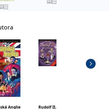
utora
nská Anglie
Rudolf II.
Pařížsk