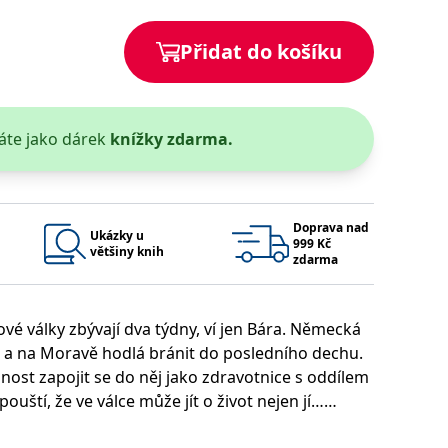
 se soubory cookie návštěvníků. Je nutné, aby banner cookie
Přidat do košíku
používaný k udržování proměnných relací uživatelů. Obvykle se
obrým příkladem je udržování přihlášeného stavu uživatele
áte jako dárek
knížky zdarma.
y bylo možné podávat platné zprávy o používání jejich
u.
Doprava nad
Ukázky u
999 Kč
většiny knih
zdarma
vé války zbývají dva týdny, ví jen Bára. Německá
h a na Moravě hodlá bránit do posledního dechu.
Vyprší
Popis
nnost zapojit se do něj jako zdravotnice s oddílem
ění správného vzhledu dialogových oken.
1 rok
### Luigisbox???
ipouští, že ve válce může jít o život nejen jí…
avštívenou stránku a slouží k počítání a sledování zobrazení
jazyků a zemí
1 rok
u na sociálních médiích. Může také shromažďovat informace o
avštívené stránky.