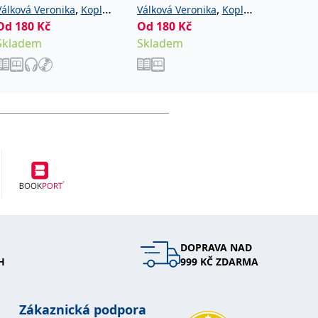
,
,
Válková Veronika
Kopl
Válková Veronika
Kopl
Válková 
Od
180
Kč
Od
180
Kč
Od
180
Petr
Petr
Petr
Skladem
Skladem
Sklade
DOPRAVA NAD
H
999 KČ ZDARMA
Zákaznická podpora