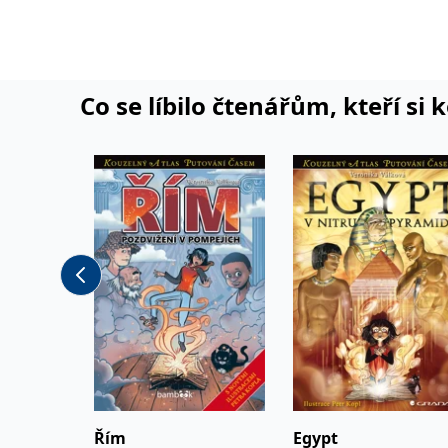
radost z vyprávění pří
Co se líbilo čtenářům, kteří si 
Řím
Egypt