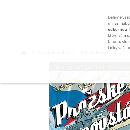
Děláme všec
u nás nako
odbornou l
které vám
u
K tomu slou
i díky vaší 
Všechny knihy
Dětská literatura
B
NEZBYTNÉ
Nezbytně nutné soubory cookie umožňují základní funkce webovýc
Provider /