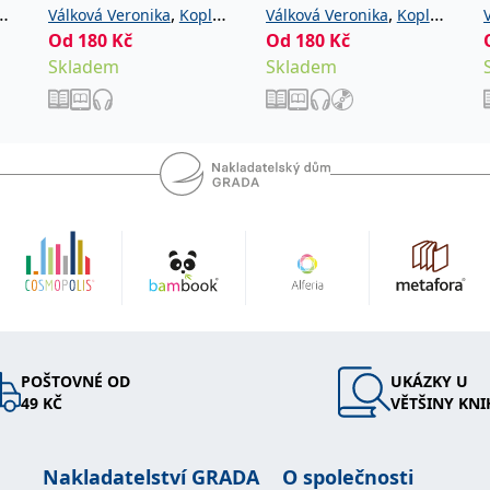
,
,
Válková Veronika
Kopl
Válková Veronika
Kopl
Od
180
Kč
Od
180
Kč
Petr
Petr
Skladem
Skladem
POŠTOVNÉ OD
UKÁZKY U
49 KČ
VĚTŠINY KNI
Nakladatelství GRADA
O společnosti