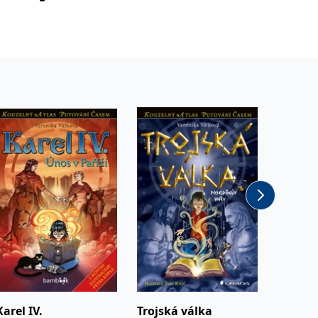
Karel IV.
Trojská válka
Viking