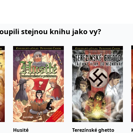
běhů.
koupili stejnou knihu jako vy?
Husité
Terezínské ghetto