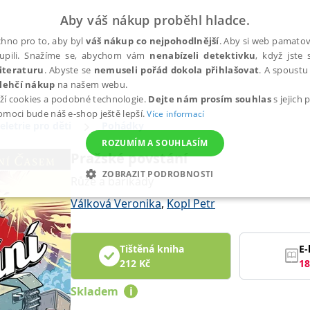
Aby váš nákup proběhl hladce.
hno pro to, aby byl
váš nákup co nejpohodlnější
. Aby si web pamatova
upili. Snažíme se, abychom vám
nenabízeli detektivku
, když jste 
iteraturu
. Abyste se
nemuseli pořád dokola přihlašovat
. A spoustu 
lehčí nákup
na našem webu.
ží cookies a podobné technologie.
Dejte nám prosím souhlas
s jejich
pomoci bude náš e-shop ještě lepší.
Více informací
eletrie pro děti
Pohádky
ROZUMÍM A SOUHLASÍM
Pražské povstání
ZOBRAZIT PODROBNOSTI
Růže a barikády
ANALYTICKÉ
MARKETINGOVÉ
FUNKČNÍ
NEZ
Válková Veronika
,
Kopl Petr
Tištěná kniha
E-
Nezbytné
Analytické
Marketingové
Funkční
Nezařazené soubory
212
Kč
18
h stránek, jako je přihlášení uživatele a správa účtu. Webové stránky nelze bez nez
Skladem
i