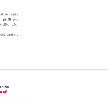
l, že už jste
si
přišli pro
dalších věcí,
 používáním a
AŘAZENÉ SOUBORY
kniha
0
Kč
bytně nutných souborů cookie správně používat.