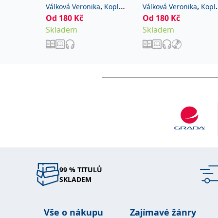
,
,
Válková Veronika
Kopl
Válková Veronika
Kopl
Od
180
Kč
Od
180
Kč
Petr
Petr
Skladem
Skladem
99 % TITULŮ
SKLADEM
Vše o nákupu
Zajímavé žánry