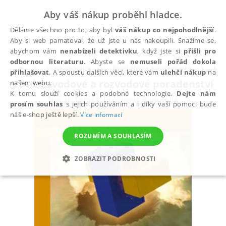
Aby váš nákup proběhl hladce.
Děláme všechno pro to, aby byl
váš nákup co nejpohodlnější
.
Aby si web pamatoval, že už jste u nás nakoupili. Snažíme se,
abychom vám
nenabízeli detektivku
, když jste si
přišli pro
odbornou literaturu
. Abyste se
nemuseli pořád dokola
Všechny knihy
Psychologie a pedagogika
Psy
přihlašovat
. A spoustu dalších věcí, které vám
ulehčí nákup
na
Předrozvodové a rozvodové poradenství
našem webu.
K tomu slouží cookies a podobné technologie.
Dejte nám
Novák Tomáš
,
Průchová Bohumila
prosím souhlas
s jejich používáním a i díky vaší pomoci bude
náš e-shop ještě lepší.
Více informací
ROZUMÍM A SOUHLASÍM
ZOBRAZIT PODROBNOSTI
NEZBYTNÉ
ANALYTICKÉ
MARKETINGOVÉ
FUNKČNÍ
NEZAŘAZENÉ SOUBORY