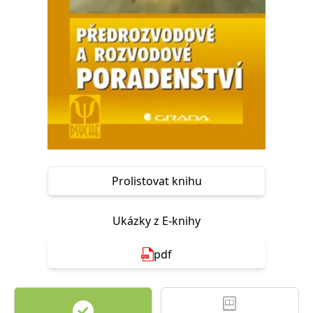
Nezbytné
Analytické
Marketingové
Funkční
Nezařazené soubory
Nezbytně nutné soubory cookie umožňují základní funkce webových
stránek, jako je přihlášení uživatele a správa účtu. Webové stránky nelze
bez nezbytně nutných souborů cookie správně používat.
Provider /
Název
Vyprší
Popis
Doména
CookieScriptConsent
1 měsíc
Tento soubor
CookieScript
cookie
www.grada.cz
používá
služba
Prolistovat knihu
Cookie-
Script.com k
zapamatování
předvoleb
Ukázky z E-knihy
souhlasu se
soubory
cookie
návštěvníků.
pdf
Je nutné, aby
banner
cookie
Cookie-
Script.com
fungoval