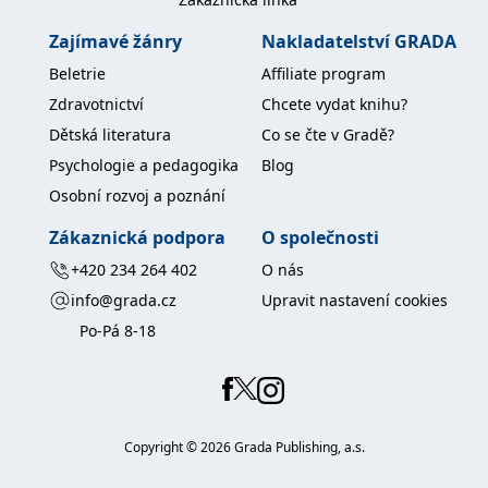
IDE
1 rok
Tento soubor cookie
Google LLC
Zajímavé žánry
Nakladatelství GRADA
nastavuje společnost
.doubleclick.net
Doubleclick a provádí
Beletrie
Affiliate program
informace o tom, jak
koncový uživatel používá
Zdravotnictví
Chcete vydat knihu?
webové stránky a
jakoukoli reklamu,
Dětská literatura
Co se čte v Gradě?
kterou koncový uživatel
mohl vidět před
Psychologie a pedagogika
Blog
návštěvou uvedeného
webu.
Osobní rozvoj a poznání
uid
.adform.net
2 měsíce
Tento soubor cookie
poskytuje jednoznačně
Zákaznická podpora
O společnosti
přiřazené strojově
generované ID uživatele
+420 234 264 402
O nás
a shromažďuje údaje o
aktivitě na webu. Tato
info@grada.cz
Upravit nastavení cookies
data mohou být
odeslána k analýze a
Po-Pá 8-18
hlášení třetí straně.
Copyright ©
2026
Grada Publishing, a.s.