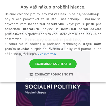
Aby váš nákup proběhl hladce.
Děláme všechno pro to, aby byl
váš nákup co nejpohodlnější
.
Aby si web pamatoval, že už jste u nás nakoupili. Snažíme se,
abychom vám
nenabízeli detektivku
, když jste si
přišli pro
odbornou literaturu
. Abyste se
nemuseli pořád dokola
Všechny knihy
Podnikání, ekonomie a finance
přihlašovat
. A spoustu dalších věcí, které vám
ulehčí nákup
na
Principy sociální politiky
našem webu.
K tomu slouží cookies a podobné technologie.
Dejte nám
Štípek Vladimír
prosím souhlas
s jejich používáním a i díky vaší pomoci bude
náš e-shop ještě lepší.
Více informací
ROZUMÍM A SOUHLASÍM
ZOBRAZIT PODROBNOSTI
NEZBYTNÉ
ANALYTICKÉ
MARKETINGOVÉ
FUNKČNÍ
NEZAŘAZENÉ SOUBORY