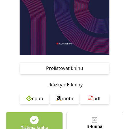
Nezbytné
Analytické
Marketingové
Funkční
Nezařazené soubory
Nezbytně nutné soubory cookie umožňují základní funkce webových
stránek, jako je přihlášení uživatele a správa účtu. Webové stránky nelze
bez nezbytně nutných souborů cookie správně používat.
Provider /
Název
Vyprší
Popis
Doména
CookieScriptConsent
1 měsíc
Tento soubor
CookieScript
cookie
www.grada.cz
používá
Prolistovat knihu
služba
Cookie-
Script.com k
zapamatování
Ukázky z E-knihy
předvoleb
souhlasu se
soubory
epub
mobi
pdf
cookie
návštěvníků.
Je nutné, aby
banner
cookie
Cookie-
Script.com
E-kniha
fungoval
Tištěná kniha