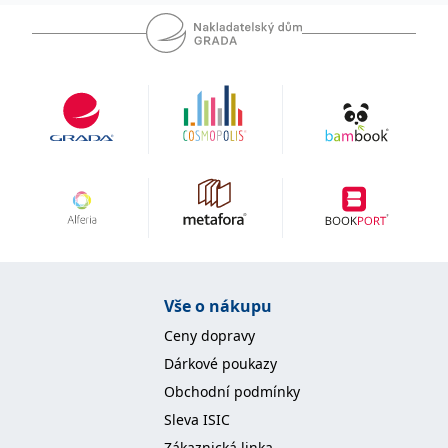
koncový uživatel používá
webové stránky a
jakoukoli reklamu,
kterou koncový uživatel
mohl vidět před
návštěvou uvedeného
webu.
MR
7 dní
Toto je soubor cookie
Microsoft
první strany společnosti
Corporation
Microsoft MSN, který
.c.bing.com
používáme k měření
používání webu pro
interní analýzu.
_uetvid
1 rok
Toto je soubor cookie
Microsoft
využívaný společností
Corporation
Microsoft Bing Ads a je
.grada.cz
sledovacím souborem
cookie. Umožňuje nám
komunikovat s
Vše o nákupu
uživatelem, který již dříve
navštívil náš web.
Ceny dopravy
test_cookie
15 minut
Tento soubor cookie
Google LLC
Dárkové poukazy
nastavuje společnost
.doubleclick.net
DoubleClick (kterou
Obchodní podmínky
vlastní společnost
Google), aby zjistila, zda
Sleva ISIC
prohlížeč návštěvníka
webu podporuje
Zákaznická linka
soubory cookie.