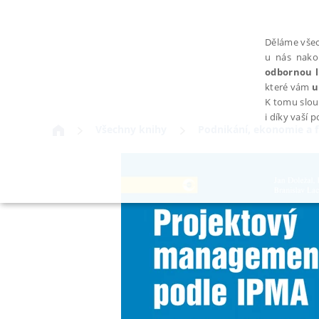
Děláme všec
u nás nako
odbornou l
které vám
u
K tomu slou
i díky vaší 
Všechny knihy
Podnikání, ekonomie a 
NEZBYTNÉ
Nezbytně nutné soubory cookie umožňují základní funkce webovýc
Provider /