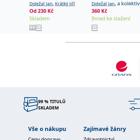
,
,
a kolektiv
Doležal Jan
Krátký Jiří
Doležal Jan
Od
230
Kč
360
Kč
Skladem
Ihned ke stažení
99 % TITULŮ
SKLADEM
Vše o nákupu
Zajímavé žánry
Ceny dopravy
Zdravotnictví