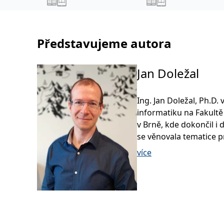
Představujeme autora
Jan Doležal
Ing. Jan Doležal, Ph.D.
informatiku na Fakultě
v Brně, kde dokončil i
se věnovala tematice p
době se zabývá předevš
více
SAFe), Managementem 3
sloužících jako trénink
přístupu.
Působil jako specialist
projektový manažer v IT