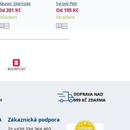
Häuser Stanislav
Syrový Petr
Od
252
Od
201
Kč
Od
195
Kč
Sklade
Skladem
Skladem
DOPRAVA NAD
H
999 KČ ZDARMA
A
Zákaznická podpora
+420 234 264 402