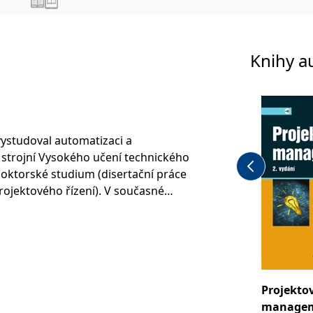
Knihy a
 vystudoval automatizaci a
 strojní Vysokého učení technického
 doktorské studium (disertační práce
rojektového řízení). V současné
ím agilitou v organizacích (scrum,
.0 a vývojem simulačních her
 projektového řízení, včetně agilního
Projekto
a na volné noze, krátce jako
manage
 firmě, ještě dříve pracoval několik