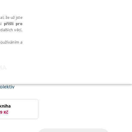
l, že už jste
si
přišli pro
dalších věcí,
 používáním a
MA
AŘAZENÉ SOUBORY
olektiv
kniha
9
Kč
bytně nutných souborů cookie správně používat.