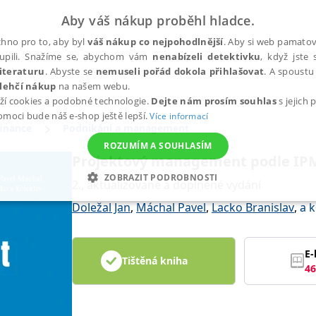
Aby váš nákup proběhl hladce.
hno pro to, aby byl
váš nákup co nejpohodlnější
. Aby si web pamatova
upili. Snažíme se, abychom vám
nenabízeli detektivku
, když jste 
iteraturu
. Abyste se
nemuseli pořád dokola přihlašovat
. A spoustu 
lehčí nákup
na našem webu.
ží cookies a podobné technologie.
Dejte nám prosím souhlas
s jejich
pomoci bude náš e-shop ještě lepší.
Více informací
finance
Podnikání a management
ROZUMÍM A SOUHLASÍM
Projektový management podle IP
ZOBRAZIT PODROBNOSTI
2., aktualizované a doplněné vydání
ANALYTICKÉ
MARKETINGOVÉ
FUNKČNÍ
NEZ
Doležal Jan
,
Máchal Pavel
,
Lacko Branislav
,
a k
E-
Tištěná kniha
Nezbytné
Analytické
Marketingové
Funkční
Nezařazené soubory
46
h stránek, jako je přihlášení uživatele a správa účtu. Webové stránky nelze bez nez