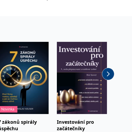
projektu
IPMA
Novinka
7 zákonů spirály
Investování pro
Osobní
úspěchu
začátečníky
Tyl Tom