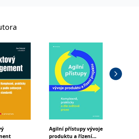
utora
vý
Agilní přístupy vývoje
Projek
ment
produktu a řízení
manag