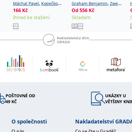
,
,
Máchal Pavel
Kopečková
Graham Benjamin
Zweig
166
Kč
,
Od
556
Kč
Martina
Presová
Jason
Ihned ke stažení
Skladem
Radmila
POŠTOVNÉ OD
UKÁZKY U
49 KČ
VĚTŠINY KNI
O společnosti
Nakladatelství GRAD
O nás
Co se čte v Gradě?