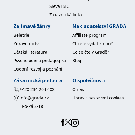
koncový uživatel používá
Sleva ISIC
webové stránky a
jakoukoli reklamu,
Zákaznická linka
kterou koncový uživatel
mohl vidět před
návštěvou uvedeného
Zajímavé žánry
Nakladatelství GRADA
webu.
Beletrie
Affiliate program
MR
7 dní
Toto je soubor cookie
Microsoft
první strany společnosti
Corporation
Zdravotnictví
Chcete vydat knihu?
Microsoft MSN, který
.c.bing.com
používáme k měření
Dětská literatura
Co se čte v Gradě?
používání webu pro
interní analýzu.
Psychologie a pedagogika
Blog
_uetvid
1 rok
Toto je soubor cookie
Microsoft
Osobní rozvoj a poznání
využívaný společností
Corporation
Microsoft Bing Ads a je
.grada.cz
sledovacím souborem
Zákaznická podpora
O společnosti
cookie. Umožňuje nám
komunikovat s
+420 234 264 402
O nás
uživatelem, který již dříve
navštívil náš web.
info@grada.cz
Upravit nastavení cookies
test_cookie
15 minut
Tento soubor cookie
Google LLC
Po-Pá 8-18
nastavuje společnost
.doubleclick.net
DoubleClick (kterou
vlastní společnost
Google), aby zjistila, zda
prohlížeč návštěvníka
webu podporuje
soubory cookie.