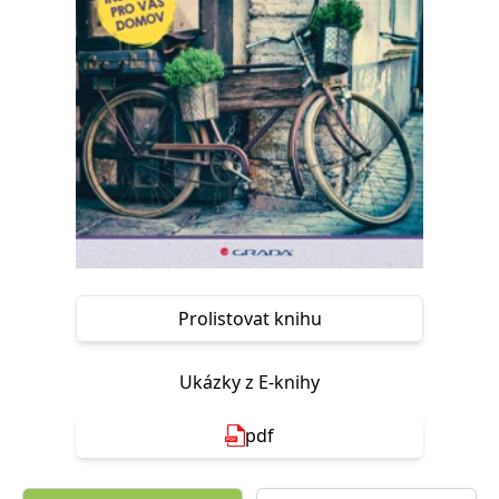
Nezbytné
Analytické
Marketingové
Funkční
Nezařazené soubory
Nezbytně nutné soubory cookie umožňují základní funkce webových
stránek, jako je přihlášení uživatele a správa účtu. Webové stránky nelze
bez nezbytně nutných souborů cookie správně používat.
Provider /
Název
Vyprší
Popis
Doména
CookieScriptConsent
1 měsíc
Tento soubor
CookieScript
cookie
www.grada.cz
používá
služba
Cookie-
Script.com k
Prolistovat knihu
zapamatování
předvoleb
souhlasu se
soubory
Ukázky z E-knihy
cookie
návštěvníků.
Je nutné, aby
banner
pdf
cookie
Cookie-
Script.com
fungoval