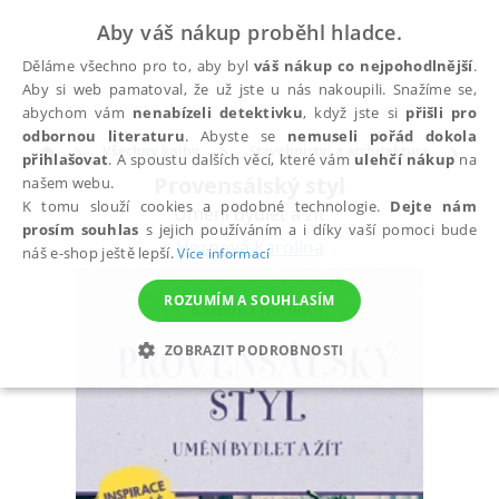
Aby váš nákup proběhl hladce.
Děláme všechno pro to, aby byl
váš nákup co nejpohodlnější
.
Aby si web pamatoval, že už jste u nás nakoupili. Snažíme se,
abychom vám
nenabízeli detektivku
, když jste si
přišli pro
odbornou literaturu
. Abyste se
nemuseli pořád dokola
Všechny knihy
Stavebnictví a architektura
Arc
přihlašovat
. A spoustu dalších věcí, které vám
ulehčí nákup
na
Provensálský styl
našem webu.
K tomu slouží cookies a podobné technologie.
Dejte nám
Umění bydlet a žít
prosím souhlas
s jejich používáním a i díky vaší pomoci bude
Hornová Karolína
náš e-shop ještě lepší.
Více informací
ROZUMÍM A SOUHLASÍM
ZOBRAZIT PODROBNOSTI
NEZBYTNÉ
ANALYTICKÉ
MARKETINGOVÉ
FUNKČNÍ
NEZAŘAZENÉ SOUBORY