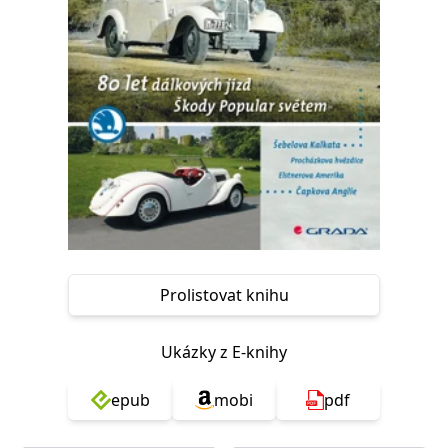
Nezbytné
Analytické
Marketingové
Funkční
Nezařazené soubory
Nezbytně nutné soubory cookie umožňují základní funkce webových
stránek, jako je přihlášení uživatele a správa účtu. Webové stránky nelze
bez nezbytně nutných souborů cookie správně používat.
Provider /
Název
Vyprší
Popis
Doména
CookieScriptConsent
1 měsíc
Tento soubor
CookieScript
cookie
www.grada.cz
používá
služba
Cookie-
Script.com k
zapamatování
Prolistovat knihu
předvoleb
souhlasu se
soubory
cookie
Ukázky z E-knihy
návštěvníků.
Je nutné, aby
banner
epub
mobi
pdf
cookie
Cookie-
Script.com
fungoval