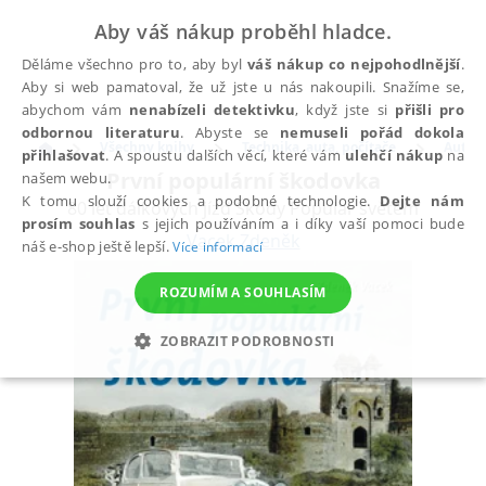
Aby váš nákup proběhl hladce.
Děláme všechno pro to, aby byl
váš nákup co nejpohodlnější
.
Aby si web pamatoval, že už jste u nás nakoupili. Snažíme se,
abychom vám
nenabízeli detektivku
, když jste si
přišli pro
odbornou literaturu
. Abyste se
nemuseli pořád dokola
Všechny knihy
Technika, auta, počítače
Auto 
přihlašovat
. A spoustu dalších věcí, které vám
ulehčí nákup
na
První populární škodovka
našem webu.
K tomu slouží cookies a podobné technologie.
Dejte nám
80 let dálkových jízd Škody Popular světem
prosím souhlas
s jejich používáním a i díky vaší pomoci bude
Vacek Zdeněk
náš e-shop ještě lepší.
Více informací
ROZUMÍM A SOUHLASÍM
ZOBRAZIT PODROBNOSTI
NEZBYTNÉ
ANALYTICKÉ
MARKETINGOVÉ
FUNKČNÍ
NEZAŘAZENÉ SOUBORY