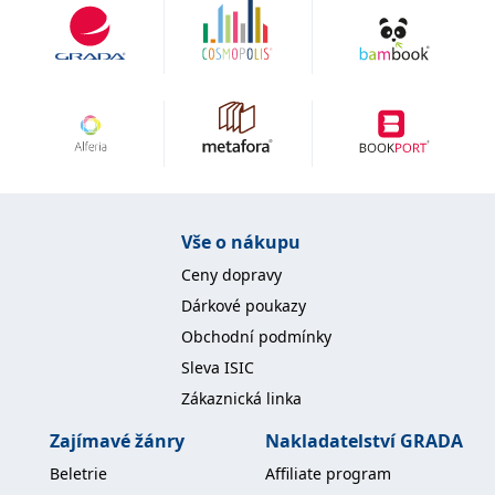
IDE
1 rok
Tento soubor cookie
Google LLC
nastavuje společnost
.doubleclick.net
Doubleclick a provádí
informace o tom, jak
koncový uživatel používá
webové stránky a
jakoukoli reklamu,
kterou koncový uživatel
mohl vidět před
návštěvou uvedeného
webu.
uid
.adform.net
2 měsíce
Tento soubor cookie
poskytuje jednoznačně
Vše o nákupu
přiřazené strojově
generované ID uživatele
Ceny dopravy
a shromažďuje údaje o
aktivitě na webu. Tato
Dárkové poukazy
data mohou být
odeslána k analýze a
Obchodní podmínky
hlášení třetí straně.
Sleva ISIC
Zákaznická linka
Zajímavé žánry
Nakladatelství GRADA
Beletrie
Affiliate program