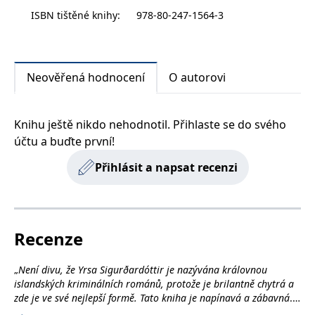
__cf_bm
30 minut
Tento soubor
Cloudflare Inc.
změní jejich životy.
ISBN tištěné knihy
:
978-80-247-1564-3
cookie se
.heureka.cz
používá k
rozlišení mezi
lidmi a
roboty. To je
pro web
přínosné, aby
Neověřená hodnocení
O autorovi
bylo možné
podávat
platné zprávy
o používání
Knihu ještě nikdo nehodnotil. Přihlaste se do svého
jejich
webových
účtu a buďte první!
stránek.
CookieConsent
1 rok
Tento soubor
Cybot A/S
Přihlásit a napsat recenzi
cookie ukládá
www.bambook.cz
stav souhlasu
uživatele se
soubory
cookie pro
aktuální
doménu.
Recenze
G_ENABLED_IDPS
1 rok 1
Slouží k
Google LLC
měsíc
přihlášení
.www.grada.cz
„
Není divu, že Yrsa Sigurðardóttir je nazývána královnou
pomocí
Google
islandských kriminálních románů, protože je brilantně chytrá a
zde je ve své nejlepší formě. Tato kniha je napínavá a zábavná
.“
ASP.NET_SessionId
Zavřením
Tento soubor
Microsoft
- Lifðu núna, Island
prohlížeče
cookie
Corporation