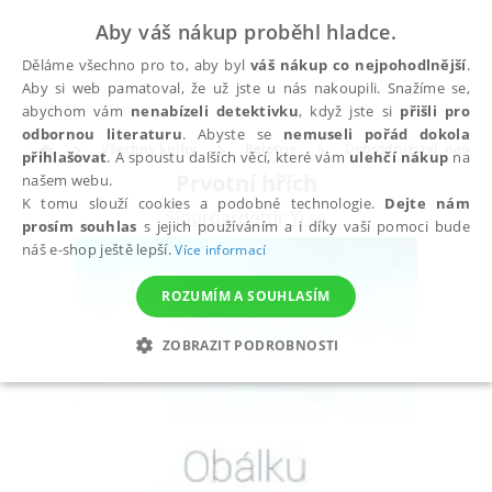
Aby váš nákup proběhl hladce.
Děláme všechno pro to, aby byl
váš nákup co nejpohodlnější
.
Aby si web pamatoval, že už jste u nás nakoupili. Snažíme se,
abychom vám
nenabízeli detektivku
, když jste si
přišli pro
odbornou literaturu
. Abyste se
nemuseli pořád dokola
Všechny knihy
Beletrie
Dobrodružství, napětí, 
přihlašovat
. A spoustu dalších věcí, které vám
ulehčí nákup
na
Prvotní hřích
našem webu.
K tomu slouží cookies a podobné technologie.
Dejte nám
Sigurđardóttir Yrsa
prosím souhlas
s jejich používáním a i díky vaší pomoci bude
náš e-shop ještě lepší.
Více informací
ROZUMÍM A SOUHLASÍM
ZOBRAZIT PODROBNOSTI
NEZBYTNÉ
ANALYTICKÉ
MARKETINGOVÉ
FUNKČNÍ
NEZAŘAZENÉ SOUBORY