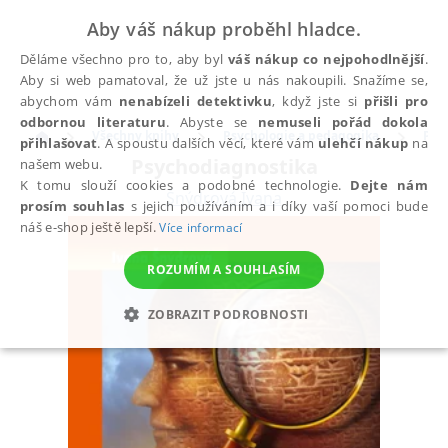
Aby váš nákup proběhl hladce.
Děláme všechno pro to, aby byl
váš nákup co nejpohodlnější
.
Aby si web pamatoval, že už jste u nás nakoupili. Snažíme se,
abychom vám
nenabízeli detektivku
, když jste si
přišli pro
odbornou literaturu
. Abyste se
nemuseli pořád dokola
Všechny knihy
Psychologie a pedagogika
Psy
přihlašovat
. A spoustu dalších věcí, které vám
ulehčí nákup
na
Psychodiagnostika
našem webu.
K tomu slouží cookies a podobné technologie.
Dejte nám
Šnýdrová Ivana
prosím souhlas
s jejich používáním a i díky vaší pomoci bude
náš e-shop ještě lepší.
Více informací
ROZUMÍM A SOUHLASÍM
ZOBRAZIT PODROBNOSTI
NEZBYTNÉ
ANALYTICKÉ
MARKETINGOVÉ
FUNKČNÍ
NEZAŘAZENÉ SOUBORY