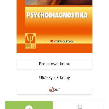
Nezbytné
Analytické
Marketingové
Funkční
Nezařazené soubory
Nezbytně nutné soubory cookie umožňují základní funkce webových
stránek, jako je přihlášení uživatele a správa účtu. Webové stránky nelze
bez nezbytně nutných souborů cookie správně používat.
Provider /
Název
Vyprší
Popis
Doména
CookieScriptConsent
1 měsíc
Tento soubor
CookieScript
cookie
www.grada.cz
používá
služba
Cookie-
Prolistovat knihu
Script.com k
zapamatování
předvoleb
souhlasu se
Ukázky z E-knihy
soubory
cookie
návštěvníků.
pdf
Je nutné, aby
banner
cookie
Cookie-
Script.com
fungoval