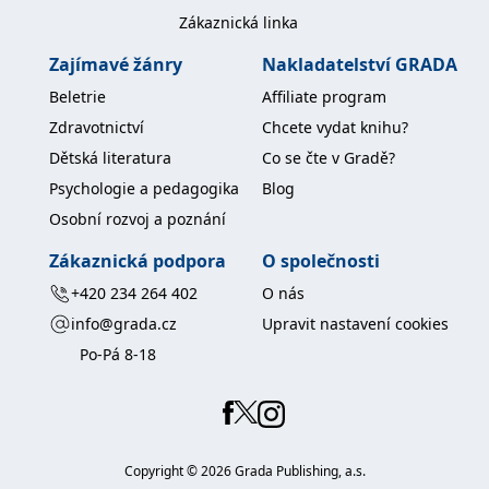
koncový uživatel používá
Zákaznická linka
webové stránky a
jakoukoli reklamu,
kterou koncový uživatel
Zajímavé žánry
Nakladatelství GRADA
mohl vidět před
návštěvou uvedeného
Beletrie
Affiliate program
webu.
Zdravotnictví
Chcete vydat knihu?
MR
7 dní
Toto je soubor cookie
Microsoft
první strany společnosti
Corporation
Dětská literatura
Co se čte v Gradě?
Microsoft MSN, který
.c.bing.com
používáme k měření
Psychologie a pedagogika
Blog
používání webu pro
interní analýzu.
Osobní rozvoj a poznání
_uetvid
1 rok
Toto je soubor cookie
Microsoft
využívaný společností
Zákaznická podpora
O společnosti
Corporation
Microsoft Bing Ads a je
.grada.cz
sledovacím souborem
+420 234 264 402
O nás
cookie. Umožňuje nám
komunikovat s
info@grada.cz
Upravit nastavení cookies
uživatelem, který již dříve
navštívil náš web.
Po-Pá 8-18
test_cookie
15 minut
Tento soubor cookie
Google LLC
nastavuje společnost
.doubleclick.net
DoubleClick (kterou
vlastní společnost
Google), aby zjistila, zda
prohlížeč návštěvníka
Copyright ©
2026
Grada Publishing, a.s.
webu podporuje
soubory cookie.