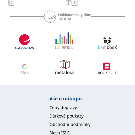
se měly zobrazovat a
které by mohly být
relevantní pro
koncového uživatele,
který si prohlíží web.
MUID
1 rok
Tento soubor cookie je v
Microsoft
Microsoftu široce
Corporation
používán jako jedinečný
.clarity.ms
identifikátor uživatele.
Lze jej nastavit pomocí
vložených skriptů
Microsoft. Široce se věří,
že se synchronizuje s
mnoha různými
doménami společnosti
Microsoft, což umožňuje
sledování uživatelů.
sid
.seznam.cz
1 měsíc
Toto je velmi běžný
název souboru cookie,
ale pokud je nalezen
jako soubor cookie
Vše o nákupu
relace, bude
pravděpodobně použit
Ceny dopravy
jako pro správu stavu
relace.
Dárkové poukazy
_gcl_au
3 měsíce
Tento soubor cookie
Google LLC
Obchodní podmínky
nastavuje společnost
.grada.cz
Doubleclick a provádí
Sleva ISIC
informace o tom, jak