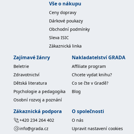
Vše o nákupu
koncový uživatel používá
webové stránky a
jakoukoli reklamu,
Ceny dopravy
kterou koncový uživatel
mohl vidět před
Dárkové poukazy
návštěvou uvedeného
webu.
Obchodní podmínky
MR
7 dní
Toto je soubor cookie
Microsoft
Sleva ISIC
první strany společnosti
Corporation
Microsoft MSN, který
Zákaznická linka
.c.bing.com
používáme k měření
používání webu pro
Zajímavé žánry
Nakladatelství GRADA
interní analýzu.
Beletrie
Affiliate program
_uetvid
1 rok
Toto je soubor cookie
Microsoft
využívaný společností
Corporation
Zdravotnictví
Chcete vydat knihu?
Microsoft Bing Ads a je
.grada.cz
sledovacím souborem
Dětská literatura
Co se čte v Gradě?
cookie. Umožňuje nám
komunikovat s
Psychologie a pedagogika
Blog
uživatelem, který již dříve
navštívil náš web.
Osobní rozvoj a poznání
test_cookie
15 minut
Tento soubor cookie
Google LLC
nastavuje společnost
.doubleclick.net
Zákaznická podpora
O společnosti
DoubleClick (kterou
vlastní společnost
+420 234 264 402
O nás
Google), aby zjistila, zda
prohlížeč návštěvníka
info@grada.cz
Upravit nastavení cookies
webu podporuje
soubory cookie.