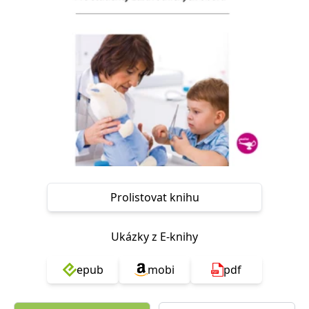
Nezbytné
Analytické
Marketingové
Funkční
Nezařazené soubory
Nezbytně nutné soubory cookie umožňují základní funkce webových
stránek, jako je přihlášení uživatele a správa účtu. Webové stránky nelze
bez nezbytně nutných souborů cookie správně používat.
Provider /
Název
Vyprší
Popis
Doména
CookieScriptConsent
1 měsíc
Tento soubor
CookieScript
cookie
www.grada.cz
používá
služba
Cookie-
Script.com k
Prolistovat knihu
zapamatování
předvoleb
souhlasu se
soubory
Ukázky z E-knihy
cookie
návštěvníků.
Je nutné, aby
banner
epub
mobi
pdf
cookie
Cookie-
Script.com
fungoval