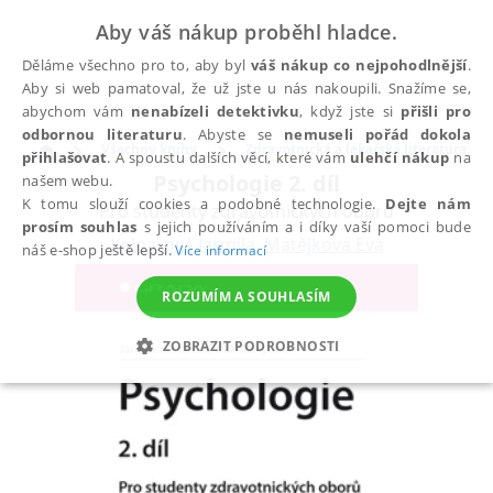
Aby váš nákup proběhl hladce.
Děláme všechno pro to, aby byl
váš nákup co nejpohodlnější
.
Aby si web pamatoval, že už jste u nás nakoupili. Snažíme se,
abychom vám
nenabízeli detektivku
, když jste si
přišli pro
odbornou literaturu
. Abyste se
nemuseli pořád dokola
Všechny knihy
Zdravotnická a lékařská literatura
přihlašovat
. A spoustu dalších věcí, které vám
ulehčí nákup
na
Psychologie 2. díl
našem webu.
K tomu slouží cookies a podobné technologie.
Dejte nám
Pro studenty zdravotnických oborů
prosím souhlas
s jejich používáním a i díky vaší pomoci bude
Kelnarová Jarmila
,
Matějková Eva
náš e-shop ještě lepší.
Více informací
ROZUMÍM A SOUHLASÍM
ZOBRAZIT PODROBNOSTI
NEZBYTNÉ
ANALYTICKÉ
MARKETINGOVÉ
FUNKČNÍ
NEZAŘAZENÉ SOUBORY