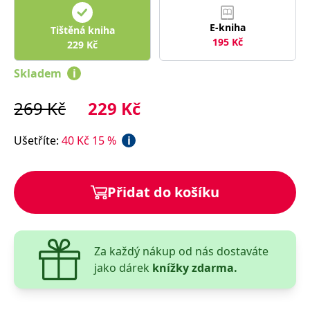
správně.
PHPSESSID
Zavřením
Cookie
PHP.net
E-kniha
Tištěná kniha
prohlížeče
generovaný
www.bambook.cz
195
Kč
aplikacemi
229
Kč
založenými
na jazyce
Skladem
i
PHP. Toto je
univerzální
identifikátor
používaný k
269
Kč
229
Kč
udržování
proměnných
relací
Ušetříte
:
40
Kč
15
%
i
uživatelů.
Obvykle se
jedná o
náhodně
vygenerované
Přidat do košíku
číslo, jeho
použití může
být specifické
pro daný
web, ale
dobrým
příkladem je
Za každý nákup od nás dostaváte
udržování
jako dárek
knížky zdarma.
přihlášeného
stavu
uživatele mezi
stránkami.