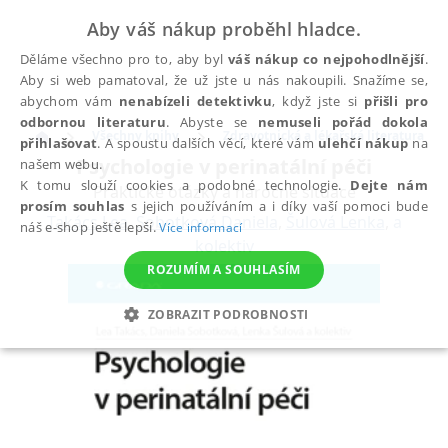
Aby váš nákup proběhl hladce.
Děláme všechno pro to, aby byl
váš nákup co nejpohodlnější
.
Aby si web pamatoval, že už jste u nás nakoupili. Snažíme se,
abychom vám
nenabízeli detektivku
, když jste si
přišli pro
odbornou literaturu
. Abyste se
nemuseli pořád dokola
Všechny knihy
Zdravotnická a lékařská literatura
přihlašovat
. A spoustu dalších věcí, které vám
ulehčí nákup
na
Psychologie v perinatální péči
našem webu.
K tomu slouží cookies a podobné technologie.
Dejte nám
Praktické otázky a náročné situace
prosím souhlas
s jejich používáním a i díky vaší pomoci bude
Takács Lea
,
Sobotková Daniela
,
Šulová Lenka
,
a
náš e-shop ještě lepší.
Více informací
kolektiv
ROZUMÍM A SOUHLASÍM
ZOBRAZIT PODROBNOSTI
NEZBYTNÉ
ANALYTICKÉ
MARKETINGOVÉ
FUNKČNÍ
NEZAŘAZENÉ SOUBORY