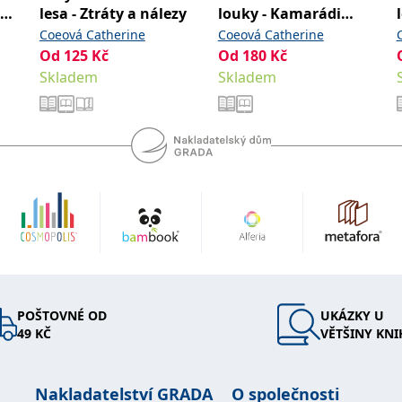
lesa - Ztráty a nálezy
louky - Kamarádi
skřítkové
Coeová Catherine
Coeová Catherine
Od
125
Kč
Od
180
Kč
Skladem
Skladem
POŠTOVNÉ OD
UKÁZKY U
49 KČ
VĚTŠINY KNI
Nakladatelství GRADA
O společnosti