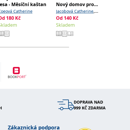
lesa - Měsíční kaštan
Nový domov pro
Grabens
pejsky
,
Coeová Catherine
Jacobová Catherine
Od
259
Od
180
Kč
Od
140
Kč
Saundersová Rachael
Sklade
Skladem
Skladem
DOPRAVA NAD
H
999 KČ ZDARMA
Zákaznická podpora