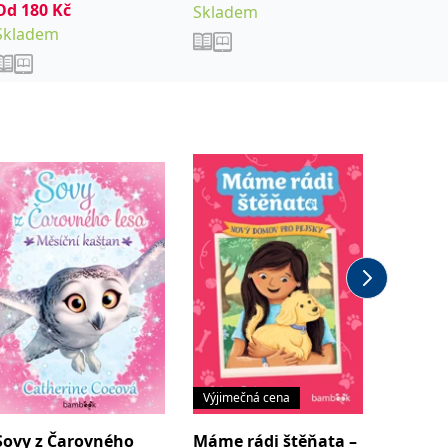
Od
180
Kč
Od
216
Skladem
Skladem
Sklade
Výjimečná cena
Sovy z Čarovného
Máme rádi štěňata –
Rafani