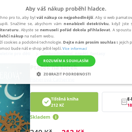
Aby váš nákup proběhl hladce.
hno pro to, aby byl
váš nákup co nejpohodlnější
. Aby si web pamatova
upili. Snažíme se, abychom vám
nenabízeli detektivku
, když jste 
iteraturu
. Abyste se
nemuseli pořád dokola přihlašovat
. A spoustu 
lehčí nákup
na našem webu.
ží cookies a podobné technologie.
Dejte nám prosím souhlas
s jejich
pomoci bude náš e-shop ještě lepší.
Více informací
eletrie pro děti
Dobrodružství, napětí, fantasy
ROZUMÍM A SOUHLASÍM
Ptáček na klíček
ZOBRAZIT PODROBNOSTI
Fisherová Catherine
ANALYTICKÉ
MARKETINGOVÉ
FUNKČNÍ
NEZ
Tištěná kniha
E-
212
Kč
18
Nezbytné
Analytické
Marketingové
Funkční
Nezařazené soubory
Skladem
i
h stránek, jako je přihlášení uživatele a správa účtu. Webové stránky nelze bez nez