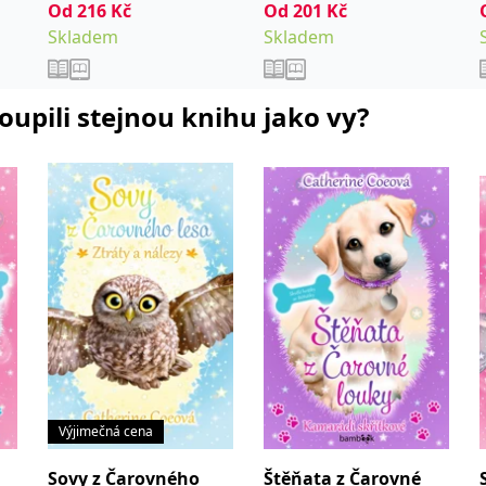
Od
216
Kč
Od
201
Kč
Skladem
Skladem
koupili stejnou knihu jako vy?
Výjimečná cena
Sovy z Čarovného
Štěňata z Čarovné