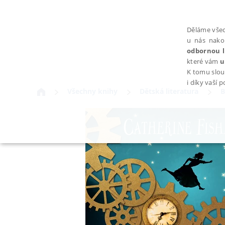
Děláme všec
u nás nako
odbornou l
které vám
u
K tomu slou
i díky vaší 
Všechny knihy
Dětská literatura
B
NEZBYTNÉ
Nezbytně nutné soubory cookie umožňují základní funkce webovýc
Provider /