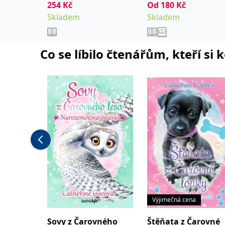
254
Kč
Od
180
Kč
Šebková Pavla
Skladem
Skladem
Co se líbilo čtenářům, kteří si 
Výjimečná cena
Sovy z Čarovného
Štěňata z Čarovné