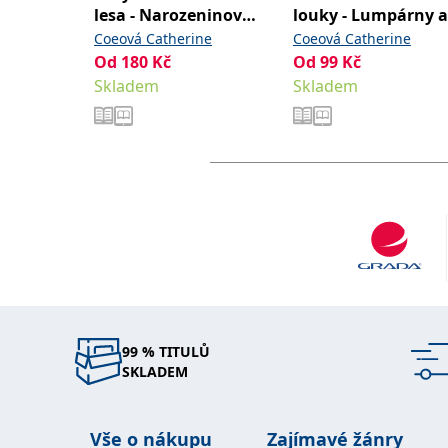
lesa - Narozeninová
louky - Lumpárny a
oslava
kouzla
Coeová Catherine
Coeová Catherine
Od
180
Kč
Od
99
Kč
Skladem
Skladem
99 % TITULŮ
SKLADEM
Vše o nákupu
Zajímavé žánry