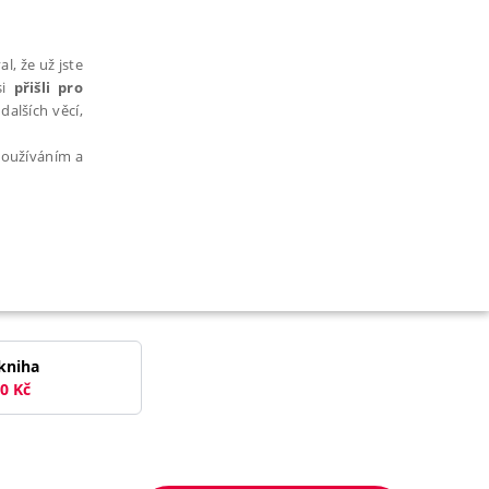
l, že už jste
si
přišli pro
dalších věcí,
 používáním a
AŘAZENÉ SOUBORY
kniha
0
Kč
bytně nutných souborů cookie správně používat.