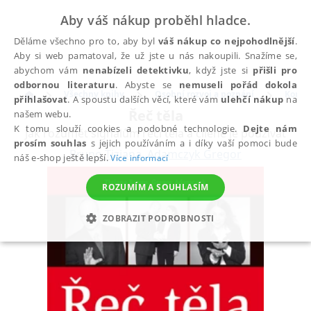
Aby váš nákup proběhl hladce.
Děláme všechno pro to, aby byl
váš nákup co nejpohodlnější
.
Aby si web pamatoval, že už jste u nás nakoupili. Snažíme se,
abychom vám
nenabízeli detektivku
, když jste si
přišli pro
odbornou literaturu
. Abyste se
nemuseli pořád dokola
Všechny knihy
Osobní rozvoj a poznání
Komun
přihlašovat
. A spoustu dalších věcí, které vám
ulehčí nákup
na
Řeč těla
našem webu.
K tomu slouží cookies a podobné technologie.
Dejte nám
Jak rozumět signálům řeči těla a cíleně je používat
prosím souhlas
s jejich používáním a i díky vaší pomoci bude
Bruno Tiziana
,
Adamczyk Gregor
náš e-shop ještě lepší.
Více informací
ROZUMÍM A SOUHLASÍM
ZOBRAZIT PODROBNOSTI
NEZBYTNÉ
ANALYTICKÉ
MARKETINGOVÉ
FUNKČNÍ
NEZAŘAZENÉ SOUBORY