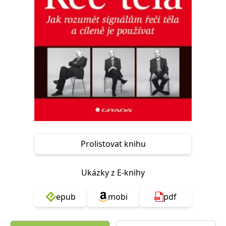
Nezbytné
Analytické
Marketingové
Funkční
Nezařazené soubory
Nezbytně nutné soubory cookie umožňují základní funkce webových
stránek, jako je přihlášení uživatele a správa účtu. Webové stránky nelze
bez nezbytně nutných souborů cookie správně používat.
Provider /
Název
Vyprší
Popis
Doména
CookieScriptConsent
1 měsíc
Tento soubor
CookieScript
cookie
www.grada.cz
používá
služba
Cookie-
Script.com k
Prolistovat knihu
zapamatování
předvoleb
souhlasu se
soubory
Ukázky z E-knihy
cookie
návštěvníků.
Je nutné, aby
banner
epub
mobi
pdf
cookie
Cookie-
Script.com
fungoval