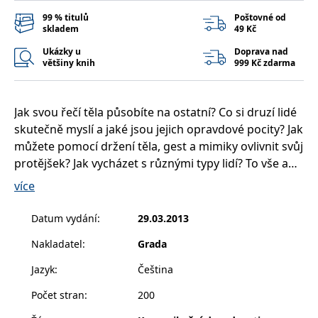
__cf_bm
30 minut
Tento soubor
Cloudflare Inc.
cookie se
.heureka.cz
99 % titulů
Poštovné od
používá k
skladem
49 Kč
rozlišení mezi
lidmi a
Ukázky u
Doprava nad
roboty. To je
většiny knih
999 Kč zdarma
pro web
přínosné, aby
bylo možné
podávat
platné zprávy
Jak svou řečí těla působíte na ostatní? Co si druzí lidé
o používání
jejich
skutečně myslí a jaké jsou jejich opravdové pocity? Jak
webových
můžete pomocí držení těla, gest a mimiky ovlivnit svůj
stránek.
protějšek? Jak vycházet s různými typy lidí? To vše a
CookieConsent
1 rok
Tento soubor
Cybot A/S
cookie ukládá
www.bambook.cz
mnohem více se dozvíte v této knížce plné fotografií,
více
stav souhlasu
praktických rad, příkladů a cvičení. Naučíte se díky ní
uživatele se
soubory
zvládnout záludnosti neverbální komunikace a využít
cookie pro
Datum vydání
:
29.03.2013
aktuální
řeč těla k dosažení svých cílů v různých situacích,
doménu.
Nakladatel
:
Grada
například při jednání se spolupracovníky, při
G_ENABLED_IDPS
1 rok 1
Slouží k
Google LLC
prezentaci nebo přijímacím pohovoru. Tato čtivá a
měsíc
přihlášení
.www.grada.cz
Jazyk
:
Čeština
pomocí
poutavá knížka je nepostradatelnou příručkou pro
Google
Počet stran
:
200
každého komunikujícího člověka.
ASP.NET_SessionId
Zavřením
Tento soubor
Microsoft
prohlížeče
cookie
Corporation