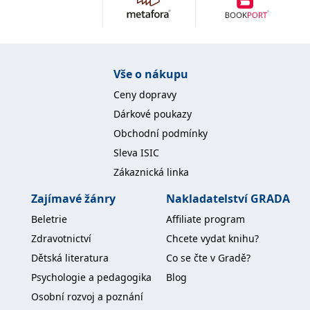
IDE
1 rok
Tento soubor cookie
Google LLC
nastavuje společnost
.doubleclick.net
Doubleclick a provádí
informace o tom, jak
koncový uživatel používá
webové stránky a
Vše o nákupu
jakoukoli reklamu,
kterou koncový uživatel
Ceny dopravy
mohl vidět před
návštěvou uvedeného
Dárkové poukazy
webu.
Obchodní podmínky
uid
.adform.net
2 měsíce
Tento soubor cookie
poskytuje jednoznačně
Sleva ISIC
přiřazené strojově
generované ID uživatele
Zákaznická linka
a shromažďuje údaje o
aktivitě na webu. Tato
data mohou být
Zajímavé žánry
Nakladatelství GRADA
odeslána k analýze a
hlášení třetí straně.
Beletrie
Affiliate program
Zdravotnictví
Chcete vydat knihu?
Dětská literatura
Co se čte v Gradě?
Psychologie a pedagogika
Blog
Osobní rozvoj a poznání