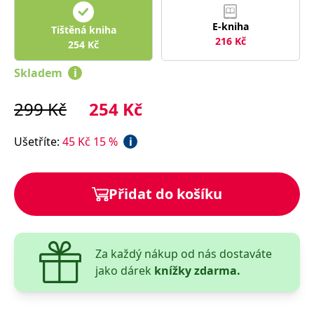
správně.
PHPSESSID
Zavřením
Cookie
PHP.net
E-kniha
Tištěná kniha
prohlížeče
generovaný
www.bambook.cz
216
Kč
254
Kč
aplikacemi
založenými
na jazyce
Skladem
i
PHP. Toto je
univerzální
identifikátor
299
Kč
254
Kč
používaný k
udržování
proměnných
relací
Ušetříte
:
45
Kč
15
%
i
uživatelů.
Obvykle se
jedná o
náhodně
vygenerované
Přidat do košíku
číslo, jeho
použití může
být specifické
pro daný
web, ale
dobrým
příkladem je
Za každý nákup od nás dostaváte
udržování
jako dárek
knížky zdarma.
přihlášeného
stavu
uživatele mezi
stránkami.