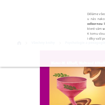
Děláme všec
u nás nako
odbornou l
které vám
u
K tomu slou
i díky vaší 
Všechny knihy
Psychologie a pedagogi
NEZBYTNÉ
Nezbytně nutné soubory cookie umožňují základní funkce webovýc
Provider /