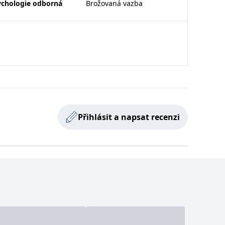
ok 1 měsíc
ychologie odborná
Brožovaná vazba
ji používané analytické služby Google. Tento soubor cookie se
vit pomocí vložených skriptů Microsoft. Široce se věří, že se
 klienta. Je součástí každého požadavku na stránku na webu a
ok 1 měsíc
 měsíců
vé analýze.
u pro interní analýzu.
 měsíce
0 minut
u pro interní analýzu.
ktivit na webu.
ím prohlížeče
ok 1 měsíc
1 rok
entů třetích stran.
Přihlásit a napsat recenzi
 hodina
ok 1 měsíc
tránky.
1 rok
, kterou koncový uživatel mohl vidět před návštěvou uvedeného
hly být relevantní pro koncového uživatele, který si prohlíží