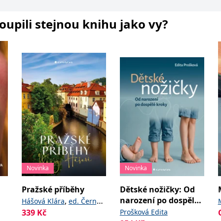
koupili stejnou knihu jako vy?
Novinka
Novinka
Pražské příběhy
Dětské nožičky: Od
narození po dospělé
,
Hášová Klára
ed. Černý
kroky
339
Kč
Prošková Edita
David