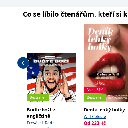
Co se líbilo čtenářům, kteří si 
Akce -25%
Bestseller
Bestseller
Buďte boží v
Deník lehký holky
angličtině
Will Celeste
Provázek Radek
Od
223
Kč