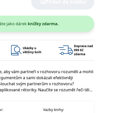
Přidat do košíku
 se soubory cookie návštěvníků. Je nutné, aby banner cookie
používaný k udržování proměnných relací uživatelů. Obvykle se
áte jako dárek
knížky zdarma.
obrým příkladem je udržování přihlášeného stavu uživatele
y bylo možné podávat platné zprávy o používání jejich
Doprava nad
u.
Ukázky u
999 Kč
většiny knih
zdarma
épe, aby vám partneři v rozhovoru rozuměli a mohli
argumentům a sami dokázali efektivněji
aslouchat svým partnerům v rozhovoru?
ikované rétoriky. Naučíte se rozumět řeči těla,
Vyprší
Popis
 rozhovor. Spolu s námi si vytvoříte předpoklady
ění správného vzhledu dialogových oken.
1 rok
### Luigisbox???
ného projevu dokázali vědomě a sebekriticky
avštívenou stránku a slouží k počítání a sledování zobrazení
jazyků a zemí
1 rok
u na sociálních médiích. Může také shromažďovat informace o
kace pro vás již nebudou jen cizími slovy!
nr
:
Vazby knihy
:
avštívené stránky.