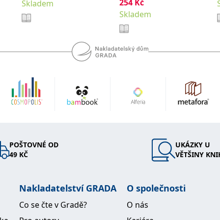
254
Kč
Skladem
Skladem
POŠTOVNÉ OD
UKÁZKY U
49 KČ
VĚTŠINY KNI
Nakladatelství GRADA
O společnosti
Co se čte v Gradě?
O nás