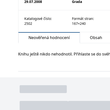
permId
29.07.2008
Grada
_ga
1 rok
Tento název soub
Google LLC
MUID
1 rok
Tento soubor cook
Microsoft
p##5ab4aa50-94d3-4afb-9668-9ccd17850001
1
používá k rozliš
.grada.cz
synchronizuje s
Corporation
měsíc
slouží k výpočtu
.bing.com
receive-cookie-deprecation
VisitorStatus
1 rok
Označuje, zda je 
Katalogové číslo
:
Formát stran
:
Kentiko
SM
.c.clarity.ms
Zavřením
Toto je soubor c
1
cee
Software LLC
prohlížeče
2502
167×240
měsíc
www.grada.cz
_hjSession_3630783
MR
7 dní
Toto je soubor c
Microsoft
CurrentContact
1 rok
Ukládá identifik
Kentiko
Corporation
tempUUID
1
Software LLC
Neověřená hodnocení
Obsah
.c.clarity.ms
měsíc
www.grada.cz
_____tempSessionKey_____
C
1 měsíc 1
Zjistěte, zda pr
Adform
den
.adform.net
MSPTC
Knihu ještě nikdo nehodnotil. Přihlaste se do své
_fbp
3 měsíce
Používá Facebook
Meta Platform
Inc.
inco_session_temp_browser
.grada.cz
incomaker_p
SRM_B
1 rok
Toto je cookie p
Microsoft
Corporation
_hjSessionUser_3630783
.c.bing.com
ANONCHK
10 minut
Tento soubor co
Microsoft
webu.
Corporation
.c.clarity.ms
__utmzzses
Zavřením
Parametry UTM p
Google LLC
prohlížeče
.grada.cz
_uetsid
1 den
Tento soubor coo
Microsoft