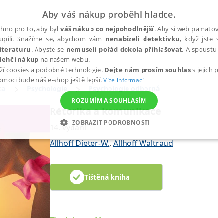
Aby váš nákup proběhl hladce.
hno pro to, aby byl
váš nákup co nejpohodlnější
. Aby si web pamatova
upili. Snažíme se, abychom vám
nenabízeli detektivku
, když jste 
iteraturu
. Abyste se
nemuseli pořád dokola přihlašovat
. A spoustu 
lehčí nákup
na našem webu.
ží cookies a podobné technologie.
Dejte nám prosím souhlas
s jejich
pomoci bude náš e-shop ještě lepší.
Více informací
ka
Psychologie
Psychologie odborná
ROZUMÍM A SOUHLASÍM
Rétorika a komunikace
ZOBRAZIT PODROBNOSTI
14. vydání
ANALYTICKÉ
MARKETINGOVÉ
FUNKČNÍ
NEZ
Allhoff Dieter-W.
,
Allhoff Waltraud
Tištěná kniha
Nezbytné
Analytické
Marketingové
Funkční
Nezařazené soubory
h stránek, jako je přihlášení uživatele a správa účtu. Webové stránky nelze bez nez