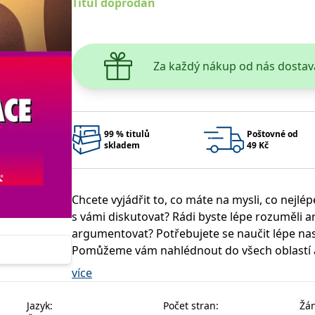
Titul doprodán
s
o soubor cookie používá služba Cookie-Script.com k zapamatování předvoleb souhlasu
ie-Script.com fungoval správně.
ie generovaný aplikacemi založenými na jazyce PHP. Toto je univerzální identifikátor 
Za každý nákup od nás dostav
á o náhodně vygenerované číslo, jeho použití může být specifické pro daný web, ale d
 stránkami.
o soubor cookie se používá k rozlišení mezi lidmi a roboty. To je pro web přínosné, ab
vých stránek.
o soubor cookie ukládá stav souhlasu uživatele se soubory cookie pro aktuální domén
99 % titulů
Poštovné od
skladem
49 Kč
ží k přihlášení pomocí Google
o soubor cookie zachovává stav relace návštěvníka napříč požadavky na stránku.
Chcete vyjádřit to, co máte na mysli, co nejl
s vámi diskutovat? Rádi byste lépe rozuměli 
argumentovat? Potřebujete se naučit lépe n
Pomůžeme vám nahlédnout do všech oblastí apl
yprší
Popis
Provider / Doména
volnému projevu, správně argumentovat a vést
více
 den
Nastaveno Kentico CMS. Uloží název aktuálního vizuálního motivu pro zajišt
.grada.cz
k tomu, abyste v situacích rozhovoru a mluve
kie nastavuje Google Analytics. Ukládá a aktualizuje jedinečnou hodnotu pro každou n
 rok
Nastaveno Kentico CMS k identifikaci jazyka stránky, ukládá kombinaci kódů 
.grada.cz
kie je obvykle nastaven společností Dstillery, aby umožnil sdílení mediálního obsah
kontrolovat vlastní chování. Rétorika a komuni
Jazyk
:
Počet stran
:
Žá
bových stránek, když používají sociální média ke sdílení obsahu webových stránek z n