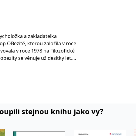
sycholožka a zakladatelka
p OBezitě, kterou založila v roce
vovala v roce 1978 na Filozofické
obezity se věnuje už desítky let.
 propojil psychologii, medicínu,
uje zhruba tři stovky odborníků,
hat lidem hubnout „s rozumem“.
práce je kognitivně-behaviorální
n držet dietu, ale postupně měnit
sledek dlouhodobě udržitelný.
koupili stejnou knihu jako vy?