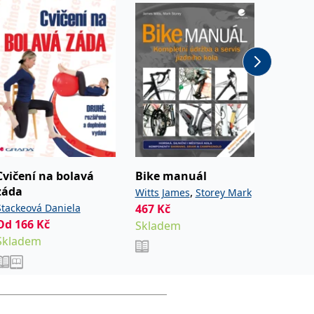
Novinka
Cvičení na bolavá
Bike manuál
Základ
záda
lezení
,
Witts James
Storey Mark
Stackeová Daniela
467
Kč
Glée Nic
Od
166
Kč
Od
267
Skladem
Jean-Pau
Skladem
Sklade