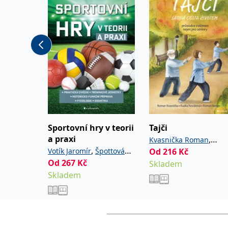
Sportovní hry v teorii
Tajči
a praxi
,
Kvasnička Roman
,
Votík Jaromír
Špottová
Od
216
Kč
,
Nováková Radka
Steig
Od
267
,
Kč
,
Petra
Benešová Daniela
Skladem
Roman
Skladem
,
Švátora Karel
Peřinová
,
,
Radka
Sůva Matěj
Válková Hana