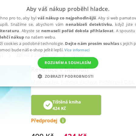
Aby váš nákup proběhl hladce.
hno pro to, aby byl
váš nákup co nejpohodlnější
. Aby si web pamatova
upili. Snažíme se, abychom vám
nenabízeli detektivku
, když jste 
iteraturu
. Abyste se
nemuseli pořád dokola přihlašovat
. A spoustu 
lehčí nákup
na našem webu.
ží cookies a podobné technologie.
Dejte nám prosím souhlas
s jejich
pomoci bude náš e-shop ještě lepší.
Více informací
yl
Zdraví a životní styl
Výživa
ROZUMÍM A SOUHLASÍM
Revoluce v hubnutí
ZOBRAZIT PODROBNOSTI
Málková Iva
,
Kunová Václava
,
Pichlerová Dita
,
ANALYTICKÉ
MARKETINGOVÉ
FUNKČNÍ
NEZ
Tištěná kniha
424
Kč
Nezbytné
Analytické
Marketingové
Funkční
Nezařazené soubory
Předprodej
i
h stránek, jako je přihlášení uživatele a správa účtu. Webové stránky nelze bez nez