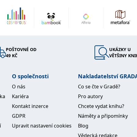
POŠTOVNÉ OD
UKÁZKY U
49 KČ
VĚTŠINY KNI
O společnosti
Nakladatelství GRAD
O nás
Co se čte v Gradě?
ika
Kariéra
Pro autory
Kontakt inzerce
Chcete vydat knihu?
GDPR
Náměty a připomínky
í
Upravit nastavení cookies
Blog
Vědecká redakce