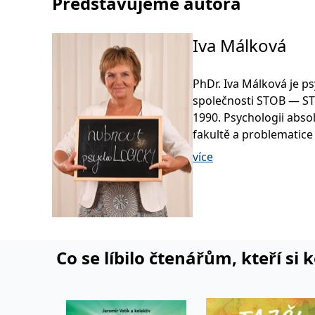
Představujeme autora
Iva Málková
PhDr. Iva Málková je p
společnosti STOB — STo
1990. Psychologii absol
fakultě a problematice 
STOB pod jejím vedením
více
výživu a pohyb a sdruž
jejichž cílem je pomá
Důležitým znakem její 
přístup, který neučí je
návyky tak, aby byl vý
Co se líbilo čtenářům, kteří si 