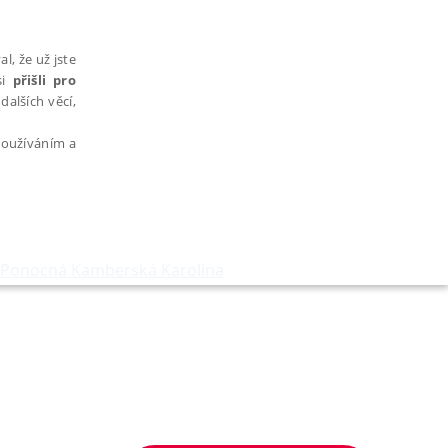
l, že už jste
si
přišli pro
dalších věcí,
 používáním a
Ponocná Kamberská Karolina
AŘAZENÉ SOUBORY
bytně nutných souborů cookie správně používat.