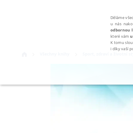
Děláme všec
u nás nako
odbornou l
které vám
u
K tomu slou
i díky vaší 
Všechny knihy
Sport, zdraví a životní st
NEZBYTNÉ
Nezbytně nutné soubory cookie umožňují základní funkce webovýc
Provider /