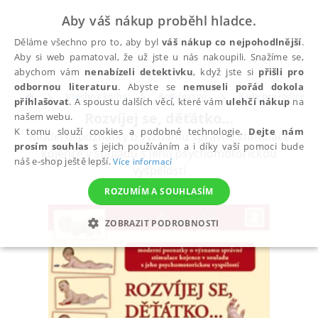
Aby váš nákup proběhl hladce.
Děláme všechno pro to, aby byl
váš nákup co nejpohodlnější
.
Aby si web pamatoval, že už jste u nás nakoupili. Snažíme se,
abychom vám
nenabízeli detektivku
, když jste si
přišli pro
odbornou literaturu
. Abyste se
nemuseli pořád dokola
Všechny knihy
Rodičovství
Rady pro rodiče
přihlašovat
. A spoustu dalších věcí, které vám
ulehčí nákup
na
Rozvíjej se, děťátko…
našem webu.
K tomu slouží cookies a podobné technologie.
Dejte nám
Moderní poznatky o významu správné stimulace
prosím souhlas
s jejich používáním a i díky vaší pomoci bude
kojence v souladu s jeho psychomotorickou
náš e-shop ještě lepší.
Více informací
vyspělostí
Kiedroňová Eva
ROZUMÍM A SOUHLASÍM
ZOBRAZIT PODROBNOSTI
NEZBYTNÉ
ANALYTICKÉ
MARKETINGOVÉ
FUNKČNÍ
NEZAŘAZENÉ SOUBORY