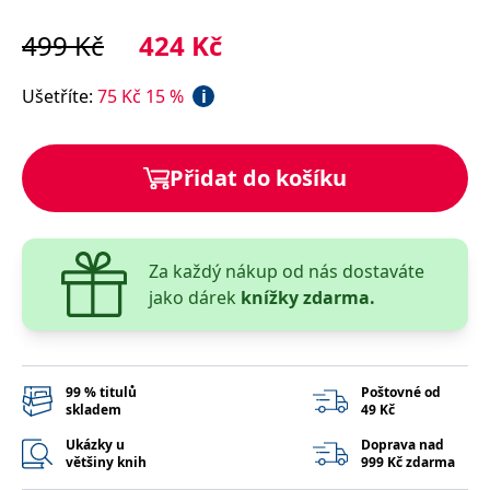
správně.
499
Kč
424
Kč
PHPSESSID
Zavřením
Cookie
PHP.net
prohlížeče
generovaný
www.bambook.cz
aplikacemi
založenými
Ušetříte
:
75
Kč
15
%
i
na jazyce
PHP. Toto je
univerzální
identifikátor
používaný k
Přidat do košíku
udržování
proměnných
relací
uživatelů.
Obvykle se
jedná o
Za každý nákup od nás dostaváte
náhodně
vygenerované
jako dárek
knížky zdarma.
číslo, jeho
použití může
být specifické
pro daný
web, ale
dobrým
příkladem je
99 % titulů
Poštovné od
udržování
skladem
49 Kč
přihlášeného
stavu
Ukázky u
Doprava nad
uživatele mezi
většiny knih
999 Kč zdarma
stránkami.