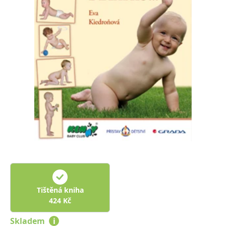
Nezbytné
Analytické
Marketingové
Funkční
Nezařazené soubory
Nezbytně nutné soubory cookie umožňují základní funkce webových
stránek, jako je přihlášení uživatele a správa účtu. Webové stránky nelze
bez nezbytně nutných souborů cookie správně používat.
Provider /
Název
Vyprší
Popis
Doména
CookieScriptConsent
1 měsíc
Tento soubor
CookieScript
cookie
www.grada.cz
používá
služba
Cookie-
Script.com k
zapamatování
předvoleb
souhlasu se
soubory
cookie
návštěvníků.
Je nutné, aby
Tištěná kniha
banner
424
Kč
cookie
Cookie-
Script.com
Skladem
i
fungoval