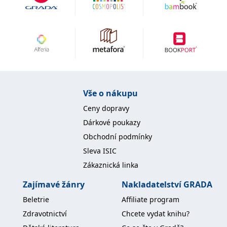
IDE
1 rok
Tento soubor cookie
Google LLC
nastavuje společnost
.doubleclick.net
Doubleclick a provádí
informace o tom, jak
koncový uživatel používá
webové stránky a
jakoukoli reklamu,
kterou koncový uživatel
mohl vidět před
návštěvou uvedeného
webu.
Vše o nákupu
uid
.adform.net
2 měsíce
Tento soubor cookie
poskytuje jednoznačně
Ceny dopravy
přiřazené strojově
generované ID uživatele
Dárkové poukazy
a shromažďuje údaje o
aktivitě na webu. Tato
Obchodní podmínky
data mohou být
odeslána k analýze a
Sleva ISIC
hlášení třetí straně.
Zákaznická linka
Zajímavé žánry
Nakladatelství GRADA
Beletrie
Affiliate program
Zdravotnictví
Chcete vydat knihu?