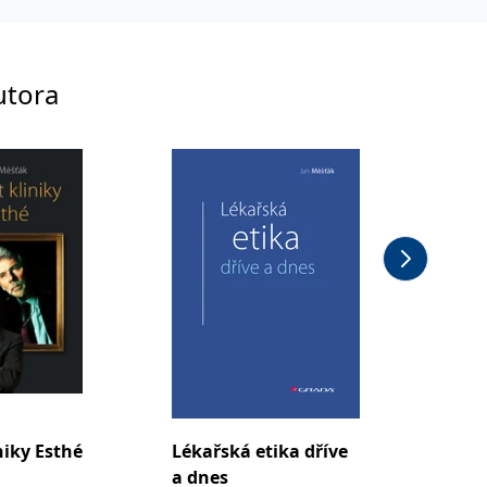
utora
iniky Esthé
Lékařská etika dříve
Rekons
a dnes
po mas