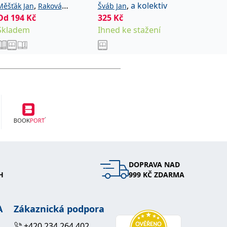
,
,
a kolektiv
Měšťák Jan
Raková
Šváb Jan
Klein Jiří
Od
194
,
Kč
325
Kč
216
Kč
Hana
Štroblová Soňa
Skladem
Ihned ke stažení
Ihned k
DOPRAVA NAD
H
999 KČ ZDARMA
A
Zákaznická podpora
+420 234 264 402