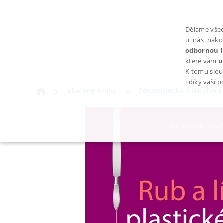
Děláme všec
u nás nako
odbornou l
které vám
u
K tomu slou
i díky vaší 
Všechny knihy
Zdravotnická a lékařská 
NEZBYTNÉ
Nezbytně nutné soubory cookie umožňují základní funkce webovýc
Provider /