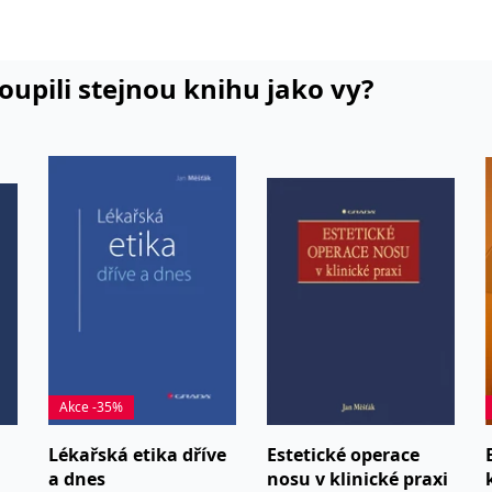
estaci ze
 plastické
Praze, kde
koupili stejnou knihu jako vy?
rgie
 činnost
ch
lem pěti
ací
 na
t a na
ukční
 komise
Akce -35%
 Působil
ké
Lékařská etika dříve
Estetické operace
isty
a dnes
nosu v klinické praxi