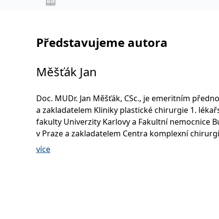
Anest
,
Novotný Stanislav
,
Šimeček Vojtěch
Šípek
,
a kolektiv
Jan
Představujeme autora
Měšťák Jan
Doc. MUDr. Jan Měšťák, CSc., je emeritním předn
a zakladatelem Kliniky plastické chirurgie 1. lékař
fakulty Univerzity Karlovy a Fakultní nemocnice 
v Praze a zakladatelem Centra komplexní chirurg
o ženy s onemocněním prsu téže nemocnice. Mno
více
zastával funkci vedoucího katedry a později subk
plastické chirurgie Institutu postgraduálního vzd
zdravotnictví. Více než čtyřicet let působí jako
vysokoškolský pedagog na lékařských fakultách U
Karlovy v Praze.