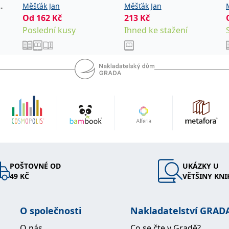
ře na
Měšťák Jan
Měšťák Jan
opředsedou
Od
162
Kč
213
Kč
pracoval
Poslední kusy
Ihned ke stažení
ní komise
 předsedy
i
e,
tické
m
daile
namné
POŠTOVNÉ OD
UKÁZKY U
ouhodobou
49 KČ
VĚTŠINY KNI
arlově,
ngelisty
 chirurgie
O společnosti
Nakladatelství GRAD
ěkanem 1.
O nás
Co se čte v Gradě?