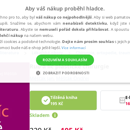
Aby váš nákup proběhl hladce.
hno pro to, aby byl
váš nákup co nejpohodlnější
. Aby si web pamatova
upili. Snažíme se, abychom vám
nenabízeli detektivku
, když jste 
iteraturu
. Abyste se
nemuseli pořád dokola přihlašovat
. A spoustu 
lehčí nákup
na našem webu.
ží cookies a podobné technologie.
Dejte nám prosím souhlas
s jejich
pomoci bude náš e-shop ještě lepší.
Více informací
literatura
Lékařské obory
Chirurgie, ortopedie, trau
ROZUMÍM A SOUHLASÍM
Rub a líc plastické chirurgie
ZOBRAZIT PODROBNOSTI
Měšťák Jan
,
Měšťák Ondřej
ANALYTICKÉ
MARKETINGOVÉ
FUNKČNÍ
NEZ
Tištěná kniha
E-
195
Kč
16
Nezbytné
Analytické
Marketingové
Funkční
Nezařazené soubory
Skladem
i
h stránek, jako je přihlášení uživatele a správa účtu. Webové stránky nelze bez nez