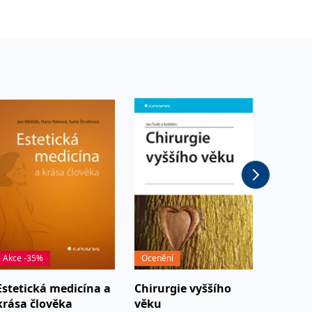
Akce -35%
Ocenění
Estetická medicína a
Chirurgie vyššího
Chirur
krása člověka
věku
plic