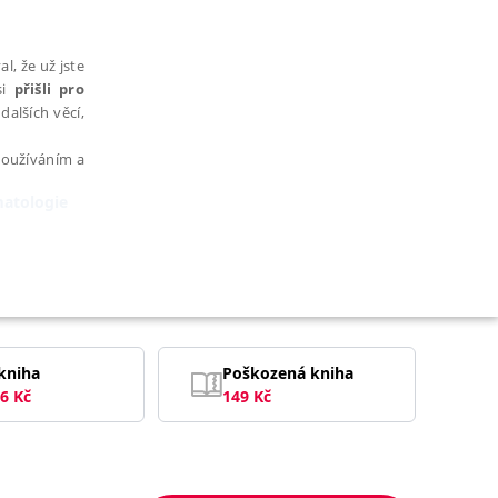
l, že už jste
si
přišli pro
dalších věcí,
 používáním a
matologie
AŘAZENÉ SOUBORY
kniha
Poškozená kniha
6
Kč
149
Kč
bytně nutných souborů cookie správně používat.