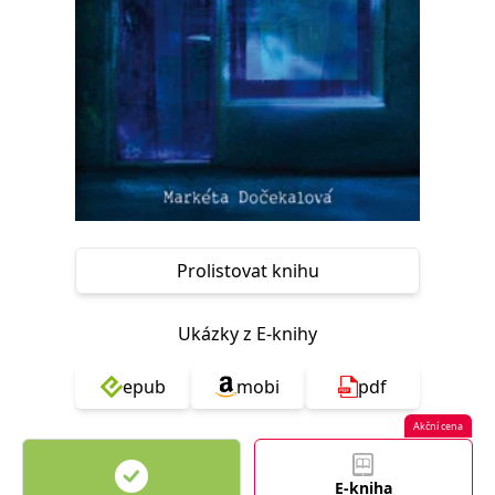
Nezbytné
Analytické
Marketingové
Funkční
Nezařazené soubory
Nezbytně nutné soubory cookie umožňují základní funkce webových
stránek, jako je přihlášení uživatele a správa účtu. Webové stránky nelze
bez nezbytně nutných souborů cookie správně používat.
Provider /
Název
Vyprší
Popis
Doména
CookieScriptConsent
1 měsíc
Tento soubor
CookieScript
cookie
www.grada.cz
používá
Prolistovat knihu
služba
Cookie-
Script.com k
zapamatování
Ukázky z E-knihy
předvoleb
souhlasu se
soubory
cookie
epub
mobi
pdf
návštěvníků.
Je nutné, aby
banner
Akční cena
cookie
Cookie-
Script.com
fungoval
E-kniha