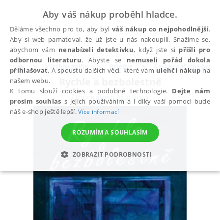
Aby váš nákup proběhl hladce.
Děláme všechno pro to, aby byl
váš nákup co nejpohodlnější
.
Aby si web pamatoval, že už jste u nás nakoupili. Snažíme se,
abychom vám
nenabízeli detektivku
, když jste si
přišli pro
odbornou literaturu
. Abyste se
nemuseli pořád dokola
Všechny knihy
Beletrie
Česká současná beletr
přihlašovat
. A spoustu dalších věcí, které vám
ulehčí nákup
na
Rychle a bezbolestně
našem webu.
K tomu slouží cookies a podobné technologie.
Dejte nám
Dočekalová Markéta
prosím souhlas
s jejich používáním a i díky vaší pomoci bude
náš e-shop ještě lepší.
Více informací
ROZUMÍM A SOUHLASÍM
ZOBRAZIT PODROBNOSTI
NEZBYTNÉ
ANALYTICKÉ
MARKETINGOVÉ
FUNKČNÍ
NEZAŘAZENÉ SOUBORY