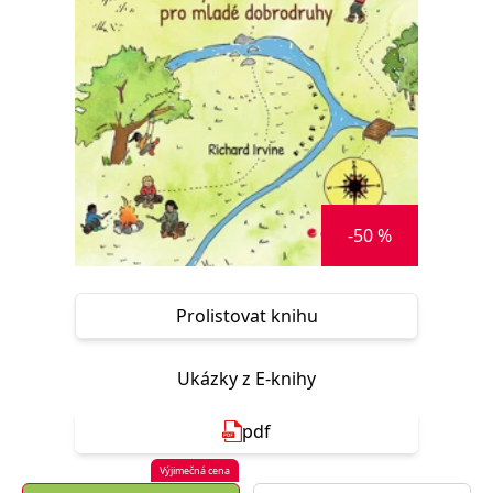
Nezbytné
Analytické
Marketingové
Funkční
Nezařazené soubory
Nezbytně nutné soubory cookie umožňují základní funkce webových
stránek, jako je přihlášení uživatele a správa účtu. Webové stránky nelze
bez nezbytně nutných souborů cookie správně používat.
Provider /
Název
Vyprší
Popis
Doména
CookieScriptConsent
1 měsíc
Tento soubor
CookieScript
-50 %
cookie
www.grada.cz
používá
služba
Cookie-
Script.com k
Prolistovat knihu
zapamatování
předvoleb
souhlasu se
soubory
Ukázky z E-knihy
cookie
návštěvníků.
Je nutné, aby
banner
pdf
cookie
Cookie-
Script.com
Výjimečná cena
fungoval