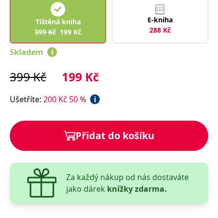
správně.
PHPSESSID
Zavřením
Cookie
PHP.net
E-kniha
Tištěná kniha
prohlížeče
generovaný
www.bambook.cz
288
Kč
aplikacemi
399
Kč
199
Kč
založenými
na jazyce
Skladem
i
PHP. Toto je
univerzální
identifikátor
používaný k
399
Kč
199
Kč
udržování
proměnných
relací
Ušetříte
:
200
Kč
50
%
i
uživatelů.
Obvykle se
jedná o
náhodně
vygenerované
číslo, jeho
Přidat do košíku
použití může
být specifické
pro daný
web, ale
dobrým
příkladem je
Za každý nákup od nás dostaváte
udržování
přihlášeného
jako dárek
knížky zdarma.
stavu
uživatele mezi
stránkami.