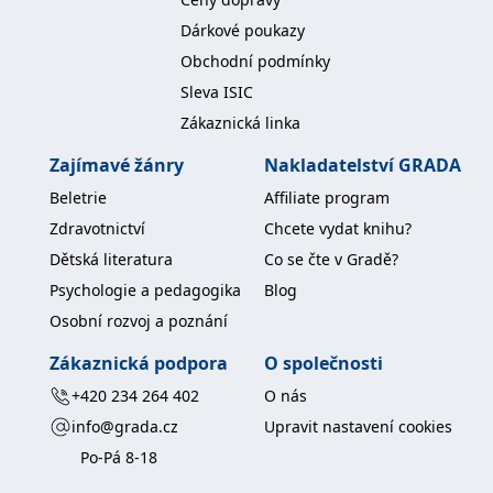
koncový uživatel používá
webové stránky a
Dárkové poukazy
jakoukoli reklamu,
kterou koncový uživatel
Obchodní podmínky
mohl vidět před
návštěvou uvedeného
Sleva ISIC
webu.
Zákaznická linka
MR
7 dní
Toto je soubor cookie
Microsoft
první strany společnosti
Corporation
Zajímavé žánry
Nakladatelství GRADA
Microsoft MSN, který
.c.bing.com
používáme k měření
Beletrie
Affiliate program
používání webu pro
interní analýzu.
Zdravotnictví
Chcete vydat knihu?
_uetvid
1 rok
Toto je soubor cookie
Microsoft
Dětská literatura
Co se čte v Gradě?
využívaný společností
Corporation
Microsoft Bing Ads a je
.grada.cz
Psychologie a pedagogika
Blog
sledovacím souborem
cookie. Umožňuje nám
Osobní rozvoj a poznání
komunikovat s
uživatelem, který již dříve
navštívil náš web.
Zákaznická podpora
O společnosti
test_cookie
15 minut
Tento soubor cookie
Google LLC
+420 234 264 402
O nás
nastavuje společnost
.doubleclick.net
DoubleClick (kterou
info@grada.cz
Upravit nastavení cookies
vlastní společnost
Google), aby zjistila, zda
Po-Pá 8-18
prohlížeč návštěvníka
webu podporuje
soubory cookie.