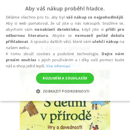
Aby váš nákup proběhl hladce.
Děláme všechno pro to, aby byl
váš nákup co nejpohodlnější
.
Aby si web pamatoval, že už jste u nás nakoupili. Snažíme se,
abychom vám
nenabízeli detektivku
, když jste si
přišli pro
odbornou literaturu
. Abyste se
nemuseli pořád dokola
Všechny knihy
Výtvarné techniky, umění
přihlašovat
. A spoustu dalších věcí, které vám
ulehčí nákup
na
S dětmi v přírodě
našem webu.
K tomu slouží cookies a podobné technologie.
Dejte nám
Hry a dovednosti pro mladé dobrodruhy
prosím souhlas
s jejich používáním a i díky vaší pomoci bude
Irvine Richard
náš e-shop ještě lepší.
Více informací
ROZUMÍM A SOUHLASÍM
ZOBRAZIT PODROBNOSTI
NEZBYTNÉ
ANALYTICKÉ
MARKETINGOVÉ
FUNKČNÍ
NEZAŘAZENÉ SOUBORY