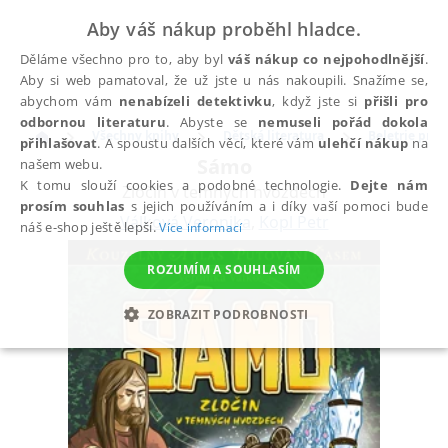
Aby váš nákup proběhl hladce.
Děláme všechno pro to, aby byl
váš nákup co nejpohodlnější
.
Aby si web pamatoval, že už jste u nás nakoupili. Snažíme se,
abychom vám
nenabízeli detektivku
, když jste si
přišli pro
odbornou literaturu
. Abyste se
nemuseli pořád dokola
Všechny knihy
Dětská literatura
Beletrie pro d
přihlašovat
. A spoustu dalších věcí, které vám
ulehčí nákup
na
Sámo
našem webu.
K tomu slouží cookies a podobné technologie.
Dejte nám
Zločin v temných hvozdech
prosím souhlas
s jejich používáním a i díky vaší pomoci bude
Válková Veronika
,
Kopl Petr
náš e-shop ještě lepší.
Více informací
ROZUMÍM A SOUHLASÍM
ZOBRAZIT PODROBNOSTI
NEZBYTNÉ
ANALYTICKÉ
MARKETINGOVÉ
FUNKČNÍ
NEZAŘAZENÉ SOUBORY