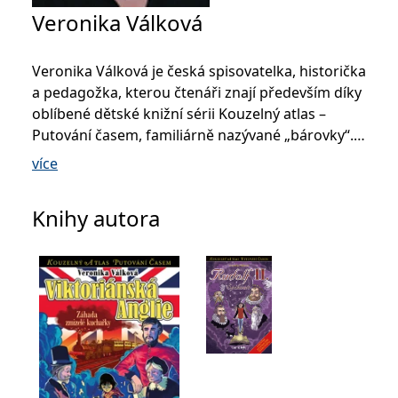
se měly zobrazovat a
Veronika Válková
které by mohly být
relevantní pro
koncového uživatele,
který si prohlíží web.
Veronika Válková je česká spisovatelka, historička
MUID
1 rok
Tento soubor cookie je v
Microsoft
a pedagožka, kterou čtenáři znají především díky
Microsoftu široce
Corporation
používán jako jedinečný
.clarity.ms
oblíbené dětské knižní sérii Kouzelný atlas –
identifikátor uživatele.
Lze jej nastavit pomocí
Putování časem, familiárně nazývané „bárovky“.
vložených skriptů
Dobrodružné příběhy dívky Báry, jež s pomocí
Microsoft. Široce se věří,
více
že se synchronizuje s
kouzelného atlasu cestuje do různých
mnoha různými
doménami společnosti
historických epoch, si získaly děti i dospělé
Microsoft, což umožňuje
Knihy autora
a našly své místo také jako inspirativní doplněk
sledování uživatelů.
školní výuky dějepisu. Série má dnes už desítky
sid
.seznam.cz
1 měsíc
Toto je velmi běžný
název souboru cookie,
dílů a stále se rozrůstá. Autorka v ní přirozeně
ale pokud je nalezen
propojuje svou lásku k historii, pedagogické
jako soubor cookie
relace, bude
zkušenosti z výuky dějepisu a latiny i radost z
pravděpodobně použit
jako pro správu stavu
vyprávění příběhů.
relace.
_gcl_au
3 měsíce
Tento soubor cookie
Google LLC
nastavuje společnost
.grada.cz
Doubleclick a provádí
informace o tom, jak