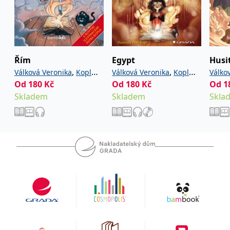
IDE
1 rok
Tento soubor cookie
Google LLC
nastavuje společnost
.doubleclick.net
Doubleclick a provádí
informace o tom, jak
koncový uživatel používá
webové stránky a
jakoukoli reklamu,
Řím
Egypt
Husi
kterou koncový uživatel
,
,
Válková Veronika
Kopl
Válková Veronika
Kopl
Válko
mohl vidět před
návštěvou uvedeného
Od
180
Kč
Od
180
Kč
Od
1
Petr
Petr
Petr
webu.
Skladem
Skladem
Skla
uid
.adform.net
2 měsíce
Tento soubor cookie
poskytuje jednoznačně
přiřazené strojově
generované ID uživatele
a shromažďuje údaje o
aktivitě na webu. Tato
data mohou být
odeslána k analýze a
hlášení třetí straně.