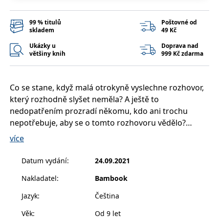
__cf_bm
30 minut
Tento soubor
Cloudflare Inc.
cookie se
.heureka.cz
používá k
99 % titulů
Poštovné od
rozlišení mezi
skladem
49 Kč
lidmi a
roboty. To je
pro web
Ukázky u
Doprava nad
přínosné, aby
většiny knih
999 Kč zdarma
bylo možné
podávat
platné zprávy
o používání
Co se stane, když malá otrokyně vyslechne rozhovor,
jejich
webových
který rozhodně slyšet neměla? A ještě to
stránek.
nedopatřením prozradí někomu, kdo ani trochu
CookieConsent
1 rok
Tento soubor
Cybot A/S
cookie ukládá
nepotřebuje, aby se o tomto rozhovoru vědělo?
www.bambook.cz
stav souhlasu
Správně, je potřeba ji odklidit z cesty!
uživatele se
více
soubory
cookie pro
aktuální
Přesně v téhle situaci se ocitla Bára, zatímco
Datum vydání
:
24.09.2021
doménu.
zjišťovala, že to, co si pamatuje z vlastivědy o Sámově
G_ENABLED_IDPS
1 rok 1
Slouží k
Google LLC
Nakladatel
:
Bambook
říši, bylo ve skutečnosti poněkud jinak. Jenže jí to
měsíc
přihlášení
.www.grada.cz
pomocí
nikdy nikdo nebude věřit, i kdyby z nebezpečných
Jazyk
:
Čeština
Google
intrik mocichtivých mužů přeci jen nakonec vyvázla.
ASP.NET_SessionId
Zavřením
Tento soubor
Microsoft
Věk
:
Od 9 let
prohlížeče
cookie
Corporation