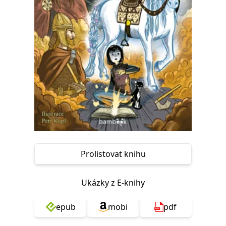
Nezbytné
Analytické
Marketingové
Funkční
Nezařazené soubory
Nezbytně nutné soubory cookie umožňují základní funkce webových
stránek, jako je přihlášení uživatele a správa účtu. Webové stránky nelze
bez nezbytně nutných souborů cookie správně používat.
Provider /
Název
Vyprší
Popis
Doména
CookieScriptConsent
1 měsíc
Tento soubor
CookieScript
cookie
www.grada.cz
používá
služba
Cookie-
Script.com k
zapamatování
předvoleb
Prolistovat knihu
souhlasu se
soubory
cookie
návštěvníků.
Ukázky z E-knihy
Je nutné, aby
banner
cookie
epub
mobi
pdf
Cookie-
Script.com
fungoval