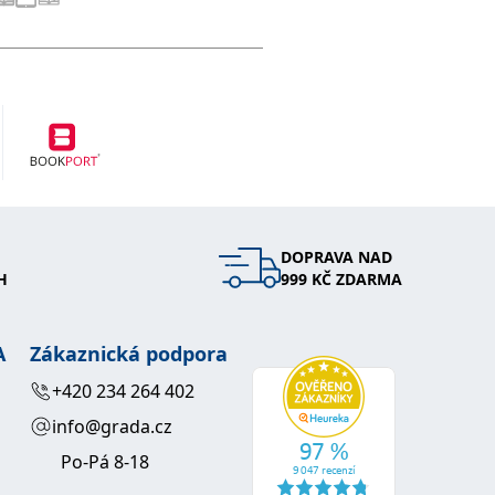
DOPRAVA NAD
H
999 KČ ZDARMA
A
Zákaznická podpora
+420 234 264 402
info@grada.cz
Po-Pá 8-18