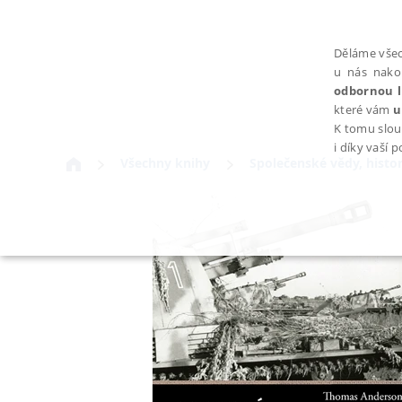
Děláme všec
u nás nako
odbornou l
které vám
u
K tomu slou
i díky vaší 
Všechny knihy
Společenské vědy, histor
NEZBYTNÉ
Nezbytně nutné soubory cookie umožňují základní funkce webovýc
Provider /