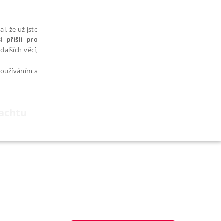
l, že už jste
si
přišli pro
dalších věcí,
 používáním a
achtu
AŘAZENÉ SOUBORY
bytně nutných souborů cookie správně používat.