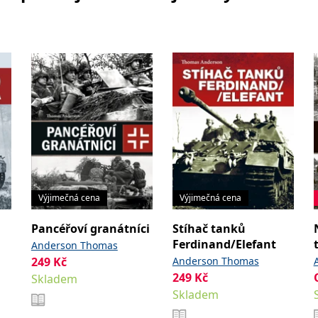
Výjimečná cena
Výjimečná cena
Pancéřoví granátníci
Stíhač tanků
Ferdinand/Elefant
Anderson Thomas
249
Kč
Anderson Thomas
249
Kč
Skladem
Skladem