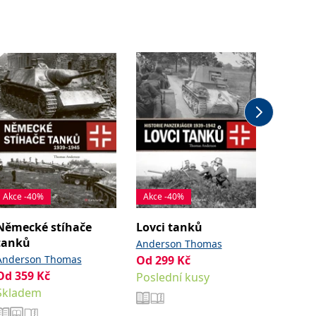
Akce -40%
Akce -40%
Německé stíhače
Lovci tanků
Lovci 
tanků
Anderson Thomas
Anders
Anderson Thomas
Od
299
Kč
467
Kč
Od
359
Kč
Poslední kusy
Sklade
Skladem