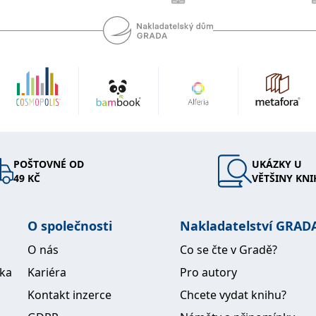
POŠTOVNÉ OD
UKÁZKY U
49 KČ
VĚTŠINY KNI
O společnosti
Nakladatelství GRAD
O nás
Co se čte v Gradě?
ika
Kariéra
Pro autory
Kontakt inzerce
Chcete vydat knihu?