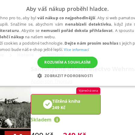
Aby váš nákup proběhl hladce.
hno pro to, aby byl
váš nákup co nejpohodlnější
. Aby si web pamatova
upili. Snažíme se, abychom vám
nenabízeli detektivku
, když jste 
iteraturu
. Abyste se
nemuseli pořád dokola přihlašovat
. A spoustu 
lehčí nákup
na našem webu.
ží cookies a podobné technologie.
Dejte nám prosím souhlas
s jejich
pomoci bude náš e-shop ještě lepší.
Více informací
ie
Historie
Militaria
ROZUMÍM A SOUHLASÍM
Samohybné dělostřelectvo Wehrm
ZOBRAZIT PODROBNOSTI
Anderson Thomas
ANALYTICKÉ
MARKETINGOVÉ
FUNKČNÍ
NEZ
Výjimečná cena
Tištěná kniha
249
Kč
Nezbytné
Analytické
Marketingové
Funkční
Nezařazené soubory
Skladem
i
h stránek, jako je přihlášení uživatele a správa účtu. Webové stránky nelze bez nez