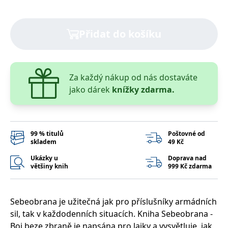
správně.
PHPSESSID
Zavřením
Cookie
PHP.net
prohlížeče
generovaný
www.bambook.cz
Přidat do košíku
aplikacemi
založenými
na jazyce
PHP. Toto je
univerzální
identifikátor
používaný k
Za každý nákup od nás dostaváte
udržování
jako dárek
knížky zdarma.
proměnných
relací
uživatelů.
Obvykle se
jedná o
náhodně
vygenerované
99 % titulů
Poštovné od
číslo, jeho
skladem
49 Kč
použití může
být specifické
Ukázky u
Doprava nad
pro daný
většiny knih
999 Kč zdarma
web, ale
dobrým
příkladem je
udržování
přihlášeného
Sebeobrana je užitečná jak pro příslušníky armádních
stavu
uživatele mezi
sil, tak v každodenních situacích. Kniha Sebeobrana -
stránkami.
Boj beze zbraně je napsána pro laiky a vysvětluje, jak