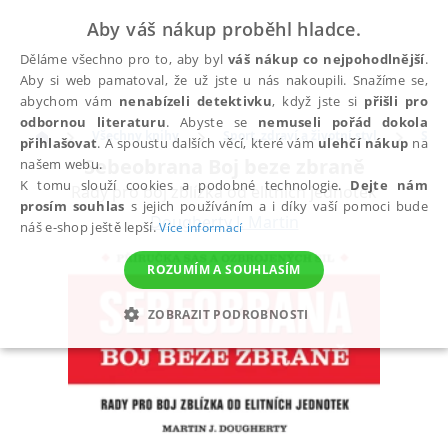
Aby váš nákup proběhl hladce.
Děláme všechno pro to, aby byl
váš nákup co nejpohodlnější
.
Aby si web pamatoval, že už jste u nás nakoupili. Snažíme se,
abychom vám
nenabízeli detektivku
, když jste si
přišli pro
odbornou literaturu
. Abyste se
nemuseli pořád dokola
Všechny knihy
Sport, zdraví a životní styl
Spor
přihlašovat
. A spoustu dalších věcí, které vám
ulehčí nákup
na
Sebeobrana Boj beze zbraně
našem webu.
K tomu slouží cookies a podobné technologie.
Dejte nám
Rady pro boj zblízka od elitních jednotek
prosím souhlas
s jejich používáním a i díky vaší pomoci bude
Dougherty J. Martin
náš e-shop ještě lepší.
Více informací
ROZUMÍM A SOUHLASÍM
ZOBRAZIT PODROBNOSTI
NEZBYTNÉ
ANALYTICKÉ
MARKETINGOVÉ
FUNKČNÍ
NEZAŘAZENÉ SOUBORY