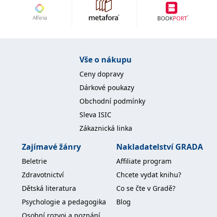
IDE
1 rok
Tento soubor cookie
Google LLC
nastavuje společnost
.doubleclick.net
Doubleclick a provádí
informace o tom, jak
koncový uživatel používá
webové stránky a
jakoukoli reklamu,
Vše o nákupu
kterou koncový uživatel
mohl vidět před
Ceny dopravy
návštěvou uvedeného
webu.
Dárkové poukazy
uid
.adform.net
2 měsíce
Tento soubor cookie
Obchodní podmínky
poskytuje jednoznačně
přiřazené strojově
Sleva ISIC
generované ID uživatele
a shromažďuje údaje o
Zákaznická linka
aktivitě na webu. Tato
data mohou být
odeslána k analýze a
Zajímavé žánry
Nakladatelství GRADA
hlášení třetí straně.
Beletrie
Affiliate program
Zdravotnictví
Chcete vydat knihu?
Dětská literatura
Co se čte v Gradě?
Psychologie a pedagogika
Blog
Osobní rozvoj a poznání