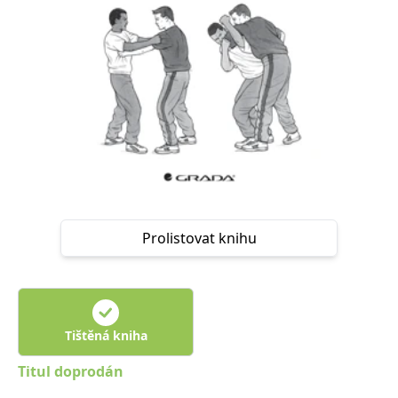
Nezbytné
Analytické
Marketingové
Funkční
Nezařazené soubory
Nezbytně nutné soubory cookie umožňují základní funkce webových
stránek, jako je přihlášení uživatele a správa účtu. Webové stránky nelze
bez nezbytně nutných souborů cookie správně používat.
Provider /
Název
Vyprší
Popis
Doména
CookieScriptConsent
1 měsíc
Tento soubor
CookieScript
cookie
www.grada.cz
používá
služba
Cookie-
Prolistovat knihu
Script.com k
zapamatování
předvoleb
souhlasu se
soubory
cookie
návštěvníků.
Je nutné, aby
Tištěná kniha
banner
cookie
Cookie-
Titul doprodán
Script.com
fungoval