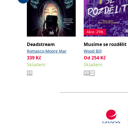
Akce -25%
Deadstream
Musíme se rozdělit
Romasco-Moore Mar
Wood Bill
339
Kč
Od
254
Kč
Skladem
Skladem