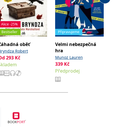
Akce -2
Akce -25%
Oceněn
Bestseller
Připravujeme
Bestsell
Záhadná oběť
Velmi nebezpečná
Anděl 
hra
Bryndza Robert
Bryndza
Od
293
Kč
Munoz Lauren
Od
293
339
Kč
Skladem
Sklade
Předprodej