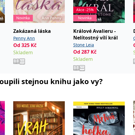
Akce -25%
Novinka
Novinka
Zakázaná láska
Králové Avalieru -
Nelítostný vílí král
Penny Ann
Od
325
Kč
Stone Leia
Od
287
Kč
Skladem
Skladem
koupili stejnou knihu jako vy?