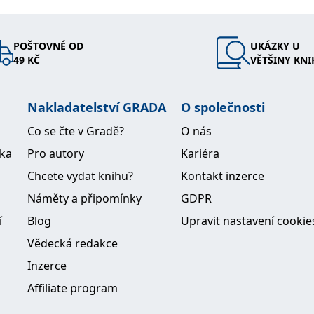
POŠTOVNÉ OD
UKÁZKY U
49 KČ
VĚTŠINY KNI
Nakladatelství GRADA
O společnosti
Co se čte v Gradě?
O nás
ika
Pro autory
Kariéra
Chcete vydat knihu?
Kontakt inzerce
Náměty a připomínky
GDPR
í
Blog
Upravit nastavení cookie
Vědecká redakce
Inzerce
Affiliate program