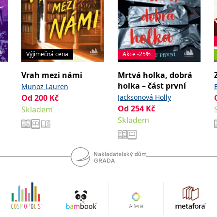
Výjimečná cena
Akce -25%
Vrah mezi námi
Mrtvá holka, dobrá
holka – část první
Munoz Lauren
Od
200
Kč
Jacksonová Holly
Od
254
Kč
Skladem
Skladem