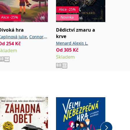
Akce -25%
Akce -25%
Novinka
Novinka
Divoká hra
Dědictví zmaru a
Láska 
krve
čokolá
,
Caplinová Julie
Connor
Od
254
Kč
Menard Alexis L.
Blixt Ha
Cassie
Od
305
Kč
Od
252
Skladem
Skladem
Sklade