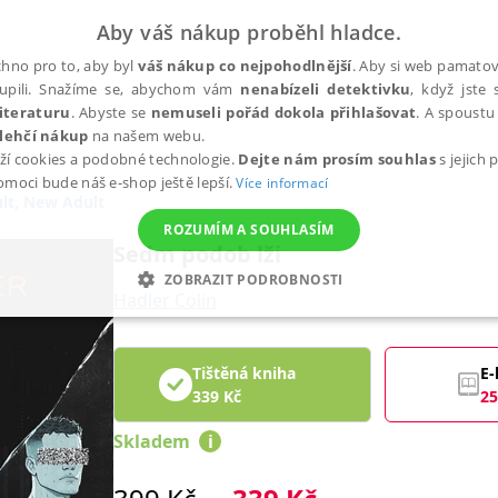
Aby váš nákup proběhl hladce.
hno pro to, aby byl
váš nákup co nejpohodlnější
. Aby si web pamatova
upili. Snažíme se, abychom vám
nenabízeli detektivku
, když jste 
iteraturu
. Abyste se
nemuseli pořád dokola přihlašovat
. A spoustu 
lehčí nákup
na našem webu.
ží cookies a podobné technologie.
Dejte nám prosím souhlas
s jejich
pomoci bude náš e-shop ještě lepší.
Více informací
lt, New Adult
ROZUMÍM A SOUHLASÍM
Sedm podob lži
ZOBRAZIT PODROBNOSTI
Hadler Colin
ANALYTICKÉ
MARKETINGOVÉ
FUNKČNÍ
NEZ
Tištěná kniha
E-
339
Kč
25
Nezbytné
Analytické
Marketingové
Funkční
Nezařazené soubory
Skladem
i
h stránek, jako je přihlášení uživatele a správa účtu. Webové stránky nelze bez nez