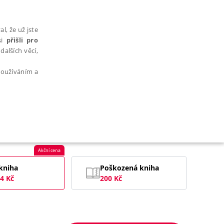
l, že už jste
si
přišli pro
dalších věcí,
 používáním a
AŘAZENÉ SOUBORY
Akční cena
kniha
Poškozená kniha
4
Kč
200
Kč
bytně nutných souborů cookie správně používat.