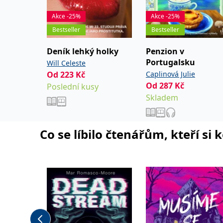
Akce -25%
Akce -25%
Bestseller
Bestseller
Deník lehký holky
Penzion v
Portugalsku
Will Celeste
Od
223
Kč
Caplinová Julie
Od
287
Kč
Poslední kusy
Skladem
Co se líbilo čtenářům, kteří si 