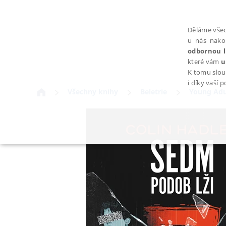
Děláme všec
u nás nako
odbornou l
které vám
u
K tomu slou
i díky vaší 
Všechny knihy
Beletrie
Young Adu
NEZBYTNÉ
Nezbytně nutné soubory cookie umožňují základní funkce webovýc
Provider /