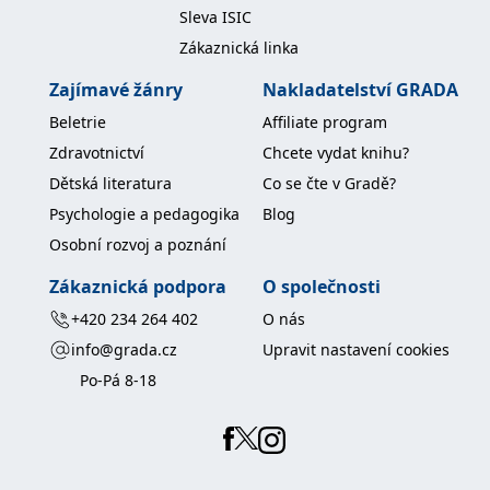
koncový uživatel používá
Sleva ISIC
webové stránky a
jakoukoli reklamu,
Zákaznická linka
kterou koncový uživatel
mohl vidět před
Zajímavé žánry
Nakladatelství GRADA
návštěvou uvedeného
webu.
Beletrie
Affiliate program
MR
7 dní
Toto je soubor cookie
Microsoft
první strany společnosti
Zdravotnictví
Chcete vydat knihu?
Corporation
Microsoft MSN, který
.c.bing.com
používáme k měření
Dětská literatura
Co se čte v Gradě?
používání webu pro
interní analýzu.
Psychologie a pedagogika
Blog
_uetvid
1 rok
Toto je soubor cookie
Osobní rozvoj a poznání
Microsoft
využívaný společností
Corporation
Microsoft Bing Ads a je
.grada.cz
Zákaznická podpora
O společnosti
sledovacím souborem
cookie. Umožňuje nám
+420 234 264 402
O nás
komunikovat s
uživatelem, který již dříve
info@grada.cz
Upravit nastavení cookies
navštívil náš web.
Po-Pá 8-18
test_cookie
15 minut
Tento soubor cookie
Google LLC
nastavuje společnost
.doubleclick.net
DoubleClick (kterou
vlastní společnost
Google), aby zjistila, zda
prohlížeč návštěvníka
webu podporuje
soubory cookie.