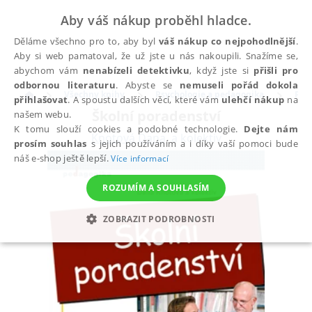
Aby váš nákup proběhl hladce.
Děláme všechno pro to, aby byl
váš nákup co nejpohodlnější
.
Aby si web pamatoval, že už jste u nás nakoupili. Snažíme se,
abychom vám
nenabízeli detektivku
, když jste si
přišli pro
odbornou literaturu
. Abyste se
nemuseli pořád dokola
Všechny knihy
Psychologie a pedagogika
Ped
přihlašovat
. A spoustu dalších věcí, které vám
ulehčí nákup
na
Školní poradenství
našem webu.
K tomu slouží cookies a podobné technologie.
Dejte nám
Knotová Dana
,
a kolektiv
prosím souhlas
s jejich používáním a i díky vaší pomoci bude
náš e-shop ještě lepší.
Více informací
ROZUMÍM A SOUHLASÍM
ZOBRAZIT PODROBNOSTI
NEZBYTNÉ
ANALYTICKÉ
MARKETINGOVÉ
FUNKČNÍ
NEZAŘAZENÉ SOUBORY