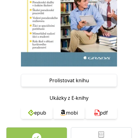
Nezbytné
Analytické
Marketingové
Funkční
Nezařazené soubory
Nezbytně nutné soubory cookie umožňují základní funkce webových
stránek, jako je přihlášení uživatele a správa účtu. Webové stránky nelze
bez nezbytně nutných souborů cookie správně používat.
Provider /
Název
Vyprší
Popis
Doména
CookieScriptConsent
1 měsíc
Tento soubor
CookieScript
cookie
www.grada.cz
používá
služba
Prolistovat knihu
Cookie-
Script.com k
zapamatování
předvoleb
souhlasu se
Ukázky z E-knihy
soubory
cookie
návštěvníků.
epub
mobi
pdf
Je nutné, aby
banner
cookie
Cookie-
Script.com
fungoval