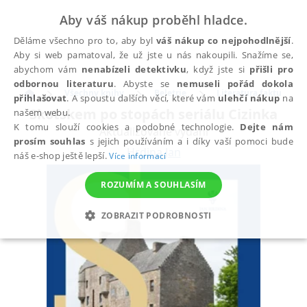
Aby váš nákup proběhl hladce.
Děláme všechno pro to, aby byl
váš nákup co nejpohodlnější
.
Aby si web pamatoval, že už jste u nás nakoupili. Snažíme se,
abychom vám
nenabízeli detektivku
, když jste si
přišli pro
odbornou literaturu
. Abyste se
nemuseli pořád dokola
Všechny knihy
Beletrie
Literatura faktu
přihlašovat
. A spoustu dalších věcí, které vám
ulehčí nákup
na
Skotskem po stopách seriálu Cizinka
našem webu.
K tomu slouží cookies a podobné technologie.
Dejte nám
Aktualizované vydání
prosím souhlas
s jejich používáním a i díky vaší pomoci bude
Hrdina Jan
náš e-shop ještě lepší.
Více informací
ROZUMÍM A SOUHLASÍM
ZOBRAZIT PODROBNOSTI
NEZBYTNÉ
ANALYTICKÉ
MARKETINGOVÉ
FUNKČNÍ
NEZAŘAZENÉ SOUBORY