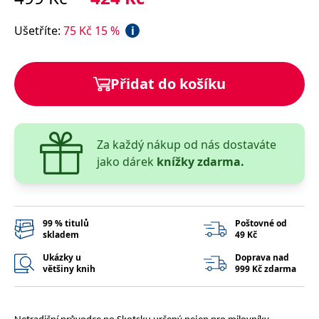
správně.
PHPSESSID
Zavřením
Cookie
PHP.net
Ušetříte
:
75
Kč
15
%
i
prohlížeče
generovaný
www.bambook.cz
aplikacemi
založenými
na jazyce
PHP. Toto je
Přidat do košíku
univerzální
identifikátor
používaný k
udržování
proměnných
relací
Za každý nákup od nás dostaváte
uživatelů.
Obvykle se
jako dárek
knížky zdarma.
jedná o
náhodně
vygenerované
číslo, jeho
použití může
být specifické
99 % titulů
Poštovné od
pro daný
skladem
49 Kč
web, ale
dobrým
příkladem je
Ukázky u
Doprava nad
udržování
většiny knih
999 Kč zdarma
přihlášeného
stavu
uživatele mezi
stránkami.