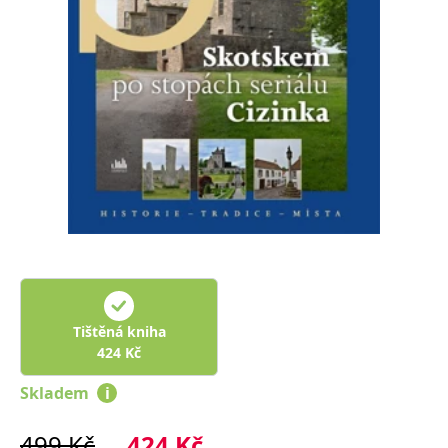
Nezbytné
Analytické
Marketingové
Funkční
Nezařazené soubory
Nezbytně nutné soubory cookie umožňují základní funkce webových
stránek, jako je přihlášení uživatele a správa účtu. Webové stránky nelze
bez nezbytně nutných souborů cookie správně používat.
Provider /
Název
Vyprší
Popis
Doména
CookieScriptConsent
1 měsíc
Tento soubor
CookieScript
cookie
www.grada.cz
používá
služba
Cookie-
Script.com k
zapamatování
předvoleb
souhlasu se
soubory
Tištěná kniha
cookie
424
Kč
návštěvníků.
Je nutné, aby
banner
Skladem
i
cookie
Cookie-
Script.com
499
Kč
424
Kč
fungoval