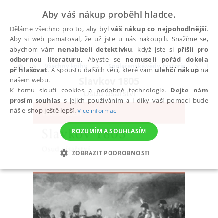
Aby váš nákup proběhl hladce.
Děláme všechno pro to, aby byl
váš nákup co nejpohodlnější
.
Aby si web pamatoval, že už jste u nás nakoupili. Snažíme se,
abychom vám
nenabízeli detektivku
, když jste si
přišli pro
odbornou literaturu
. Abyste se
nemuseli pořád dokola
Všechny knihy
Společenské vědy, historie
His
přihlašovat
. A spoustu dalších věcí, které vám
ulehčí nákup
na
Slavkov 1805
našem webu.
K tomu slouží cookies a podobné technologie.
Dejte nám
Osud císařství
prosím souhlas
s jejich používáním a i díky vaší pomoci bude
náš e-shop ještě lepší.
Více informací
ROZUMÍM A SOUHLASÍM
ZOBRAZIT PODROBNOSTI
NEZBYTNÉ
ANALYTICKÉ
MARKETINGOVÉ
FUNKČNÍ
NEZAŘAZENÉ SOUBORY