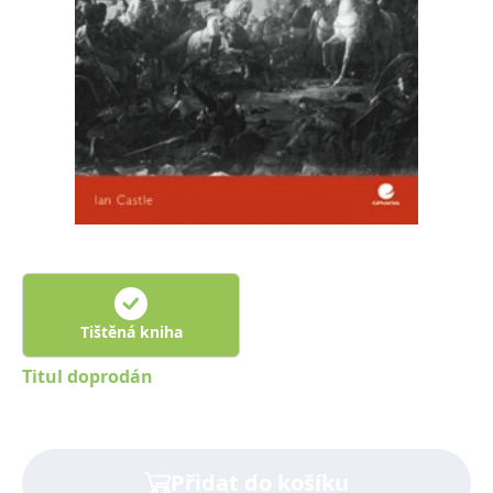
Nezbytné
Analytické
Marketingové
Funkční
Nezařazené soubory
Nezbytně nutné soubory cookie umožňují základní funkce webových
stránek, jako je přihlášení uživatele a správa účtu. Webové stránky nelze
bez nezbytně nutných souborů cookie správně používat.
Provider /
Název
Vyprší
Popis
Doména
CookieScriptConsent
1 měsíc
Tento soubor
CookieScript
cookie
www.grada.cz
používá
služba
Cookie-
Script.com k
zapamatování
Tištěná kniha
předvoleb
souhlasu se
soubory
Titul doprodán
cookie
návštěvníků.
Je nutné, aby
banner
cookie
Cookie-
Script.com
Přidat do košíku
fungoval