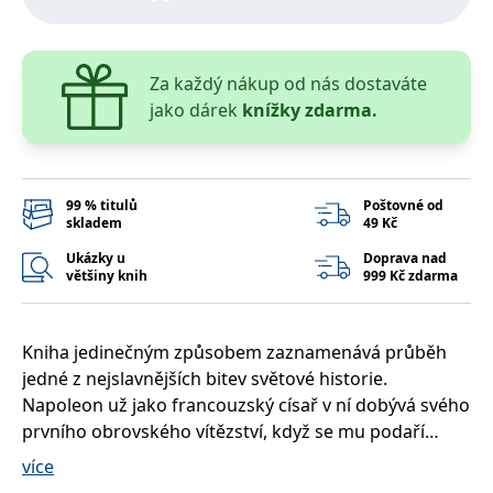
správně.
PHPSESSID
Zavřením
Cookie
PHP.net
prohlížeče
generovaný
www.bambook.cz
aplikacemi
Za každý nákup od nás dostaváte
založenými
na jazyce
jako dárek
knížky zdarma.
PHP. Toto je
univerzální
identifikátor
používaný k
udržování
proměnných
99 % titulů
Poštovné od
relací
skladem
49 Kč
uživatelů.
Obvykle se
jedná o
Ukázky u
Doprava nad
náhodně
většiny knih
999 Kč zdarma
vygenerované
číslo, jeho
použití může
být specifické
pro daný
Kniha jedinečným způsobem zaznamenává průběh
web, ale
jedné z nejslavnějších bitev světové historie.
dobrým
příkladem je
Napoleon už jako francouzský císař v ní dobývá svého
udržování
přihlášeného
prvního obrovského vítězství, když se mu podaří
stavu
najednou porazit vojska dvou mocností - Rakouska a
uživatele mezi
více
stránkami.
Ruska. Autor na základě unikátních materiálů