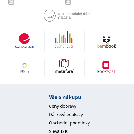
se měly zobrazovat a
které by mohly být
relevantní pro
koncového uživatele,
který si prohlíží web.
MUID
1 rok
Tento soubor cookie je v
Microsoft
Microsoftu široce
Corporation
používán jako jedinečný
.clarity.ms
identifikátor uživatele.
Lze jej nastavit pomocí
vložených skriptů
Microsoft. Široce se věří,
že se synchronizuje s
mnoha různými
doménami společnosti
Microsoft, což umožňuje
sledování uživatelů.
sid
.seznam.cz
1 měsíc
Toto je velmi běžný
název souboru cookie,
ale pokud je nalezen
jako soubor cookie
Vše o nákupu
relace, bude
pravděpodobně použit
Ceny dopravy
jako pro správu stavu
relace.
Dárkové poukazy
_gcl_au
3 měsíce
Tento soubor cookie
Google LLC
Obchodní podmínky
nastavuje společnost
.grada.cz
Doubleclick a provádí
Sleva ISIC
informace o tom, jak