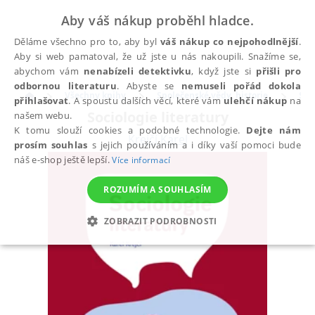
Aby váš nákup proběhl hladce.
Děláme všechno pro to, aby byl
váš nákup co nejpohodlnější
.
Aby si web pamatoval, že už jste u nás nakoupili. Snažíme se,
abychom vám
nenabízeli detektivku
, když jste si
přišli pro
odbornou literaturu
. Abyste se
nemuseli pořád dokola
Všechny knihy
Společenské vědy, historie
Soc
přihlašovat
. A spoustu dalších věcí, které vám
ulehčí nákup
na
Sociologie literatury
našem webu.
K tomu slouží cookies a podobné technologie.
Dejte nám
Krejčí Karel
prosím souhlas
s jejich používáním a i díky vaší pomoci bude
náš e-shop ještě lepší.
Více informací
ROZUMÍM A SOUHLASÍM
ZOBRAZIT PODROBNOSTI
NEZBYTNÉ
ANALYTICKÉ
MARKETINGOVÉ
FUNKČNÍ
NEZAŘAZENÉ SOUBORY