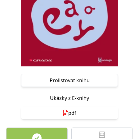
Nezbytné
Analytické
Marketingové
Funkční
Nezařazené soubory
Nezbytně nutné soubory cookie umožňují základní funkce webových
stránek, jako je přihlášení uživatele a správa účtu. Webové stránky nelze
bez nezbytně nutných souborů cookie správně používat.
Provider /
Název
Vyprší
Popis
Doména
CookieScriptConsent
1 měsíc
Tento soubor
CookieScript
cookie
www.grada.cz
používá
služba
Prolistovat knihu
Cookie-
Script.com k
zapamatování
předvoleb
Ukázky z E-knihy
souhlasu se
soubory
cookie
návštěvníků.
pdf
Je nutné, aby
banner
cookie
Cookie-
Script.com
fungoval