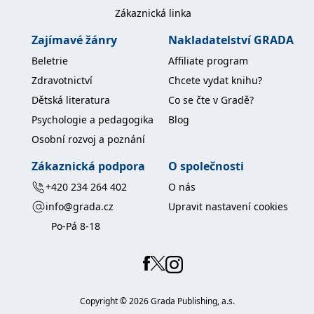
koncový uživatel používá
Zákaznická linka
webové stránky a
jakoukoli reklamu,
kterou koncový uživatel
Zajímavé žánry
Nakladatelství GRADA
mohl vidět před
návštěvou uvedeného
Beletrie
Affiliate program
webu.
Zdravotnictví
Chcete vydat knihu?
MR
7 dní
Toto je soubor cookie
Microsoft
první strany společnosti
Corporation
Dětská literatura
Co se čte v Gradě?
Microsoft MSN, který
.c.bing.com
používáme k měření
Psychologie a pedagogika
Blog
používání webu pro
interní analýzu.
Osobní rozvoj a poznání
_uetvid
1 rok
Toto je soubor cookie
Microsoft
Zákaznická podpora
O společnosti
využívaný společností
Corporation
Microsoft Bing Ads a je
.grada.cz
sledovacím souborem
+420 234 264 402
O nás
cookie. Umožňuje nám
komunikovat s
info@grada.cz
Upravit nastavení cookies
uživatelem, který již dříve
navštívil náš web.
Po-Pá 8-18
test_cookie
15 minut
Tento soubor cookie
Google LLC
nastavuje společnost
.doubleclick.net
DoubleClick (kterou
vlastní společnost
Google), aby zjistila, zda
prohlížeč návštěvníka
Copyright ©
2026
Grada Publishing, a.s.
webu podporuje
soubory cookie.