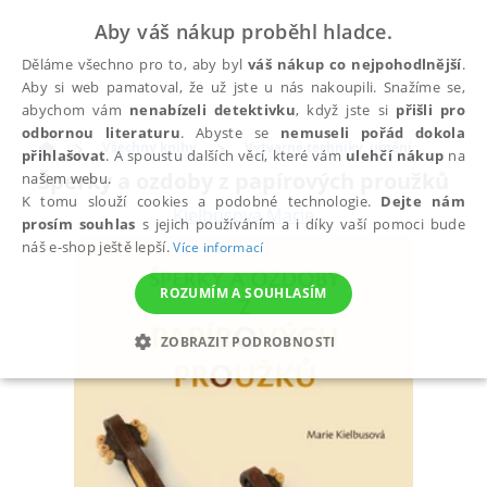
Aby váš nákup proběhl hladce.
Děláme všechno pro to, aby byl
váš nákup co nejpohodlnější
.
Aby si web pamatoval, že už jste u nás nakoupili. Snažíme se,
abychom vám
nenabízeli detektivku
, když jste si
přišli pro
odbornou literaturu
. Abyste se
nemuseli pořád dokola
Všechny knihy
Výtvarné techniky, umění
přihlašovat
. A spoustu dalších věcí, které vám
ulehčí nákup
na
Šperky a ozdoby z papírových proužků
našem webu.
K tomu slouží cookies a podobné technologie.
Dejte nám
Kielbusová Marie
prosím souhlas
s jejich používáním a i díky vaší pomoci bude
náš e-shop ještě lepší.
Více informací
ROZUMÍM A SOUHLASÍM
ZOBRAZIT PODROBNOSTI
NEZBYTNÉ
ANALYTICKÉ
MARKETINGOVÉ
FUNKČNÍ
NEZAŘAZENÉ SOUBORY