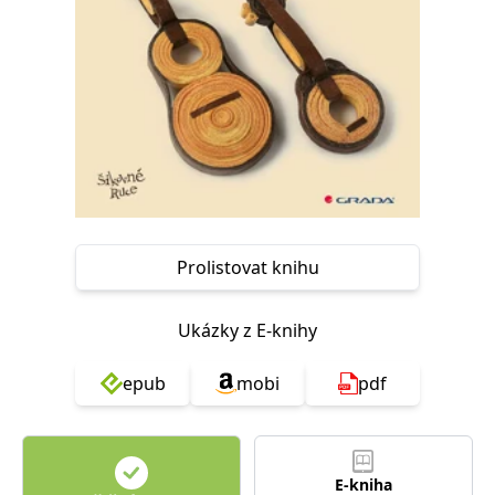
Nezbytné
Analytické
Marketingové
Funkční
Nezařazené soubory
Nezbytně nutné soubory cookie umožňují základní funkce webových
stránek, jako je přihlášení uživatele a správa účtu. Webové stránky nelze
bez nezbytně nutných souborů cookie správně používat.
Provider /
Název
Vyprší
Popis
Doména
CookieScriptConsent
1 měsíc
Tento soubor
CookieScript
cookie
www.grada.cz
používá
Prolistovat knihu
služba
Cookie-
Script.com k
zapamatování
Ukázky z E-knihy
předvoleb
souhlasu se
soubory
cookie
epub
mobi
pdf
návštěvníků.
Je nutné, aby
banner
cookie
Cookie-
Script.com
E-kniha
fungoval