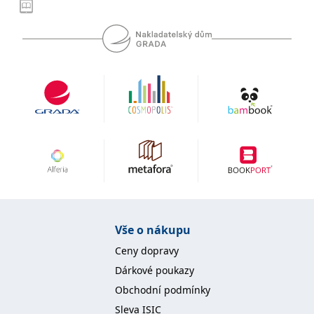
se měly zobrazovat a
které by mohly být
relevantní pro
koncového uživatele,
který si prohlíží web.
MUID
1 rok
Tento soubor cookie je v
Microsoft
Microsoftu široce
Corporation
používán jako jedinečný
.clarity.ms
identifikátor uživatele.
Lze jej nastavit pomocí
vložených skriptů
Microsoft. Široce se věří,
že se synchronizuje s
mnoha různými
doménami společnosti
Microsoft, což umožňuje
sledování uživatelů.
sid
.seznam.cz
1 měsíc
Toto je velmi běžný
název souboru cookie,
ale pokud je nalezen
jako soubor cookie
Vše o nákupu
relace, bude
pravděpodobně použit
Ceny dopravy
jako pro správu stavu
relace.
Dárkové poukazy
_gcl_au
3 měsíce
Tento soubor cookie
Google LLC
Obchodní podmínky
nastavuje společnost
.grada.cz
Doubleclick a provádí
Sleva ISIC
informace o tom, jak