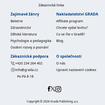
koncový uživatel používá
Zákaznická linka
webové stránky a
jakoukoli reklamu,
kterou koncový uživatel
Zajímavé žánry
Nakladatelství GRADA
mohl vidět před
návštěvou uvedeného
Beletrie
Affiliate program
webu.
Zdravotnictví
Chcete vydat knihu?
MR
7 dní
Toto je soubor cookie
Microsoft
první strany společnosti
Corporation
Dětská literatura
Co se čte v Gradě?
Microsoft MSN, který
.c.bing.com
používáme k měření
Psychologie a pedagogika
Blog
používání webu pro
interní analýzu.
Osobní rozvoj a poznání
_uetvid
1 rok
Toto je soubor cookie
Microsoft
využívaný společností
Zákaznická podpora
O společnosti
Corporation
Microsoft Bing Ads a je
.grada.cz
sledovacím souborem
+420 234 264 402
O nás
cookie. Umožňuje nám
komunikovat s
info@grada.cz
Upravit nastavení cookies
uživatelem, který již dříve
navštívil náš web.
Po-Pá 8-18
test_cookie
15 minut
Tento soubor cookie
Google LLC
nastavuje společnost
.doubleclick.net
DoubleClick (kterou
vlastní společnost
Google), aby zjistila, zda
prohlížeč návštěvníka
Copyright ©
2026
Grada Publishing, a.s.
webu podporuje
soubory cookie.