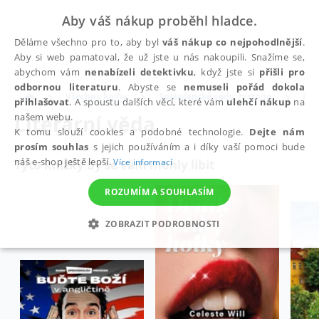
Aby váš nákup proběhl hladce.
Děláme všechno pro to, aby byl
váš nákup co nejpohodlnější
.
Aby si web pamatoval, že už jste u nás nakoupili. Snažíme se,
abychom vám
nenabízeli detektivku
, když jste si
přišli pro
odbornou literaturu
. Abyste se
nemuseli pořád dokola
Všechny knihy
Společenské vědy, historie
Lit
přihlašovat
. A spoustu dalších věcí, které vám
ulehčí nákup
na
Literární věda
našem webu.
K tomu slouží cookies a podobné technologie.
Dejte nám
prosím souhlas
s jejich používáním a i díky vaší pomoci bude
náš e-shop ještě lepší.
Více informací
Tyto knížky by se vám mohly líbit
ROZUMÍM A SOUHLASÍM
ZOBRAZIT PODROBNOSTI
NEZBYTNÉ
ANALYTICKÉ
MARKETINGOVÉ
FUNKČNÍ
NEZAŘAZENÉ SOUBORY