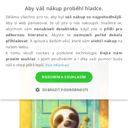
Aby váš nákup proběhl hladce.
Děláme všechno pro to, aby byl
váš nákup co nejpohodlnější
.
Aby si web pamatoval, že už jste u nás nakoupili. Snažíme se,
abychom vám
nenabízeli detektivku
, když jste si
přišli pro
odbornou literaturu
. Abyste se
nemuseli pořád dokola
Všechny knihy
Dětská literatura
přihlašovat
. A spoustu dalších věcí, které vám
ulehčí nákup
na
Spolu to zvládneme
našem webu.
K tomu slouží cookies a podobné technologie.
Dejte nám
Saunders Chris
prosím souhlas
s jejich používáním a i díky vaší pomoci bude
náš e-shop ještě lepší.
Více informací
ROZUMÍM A SOUHLASÍM
ZOBRAZIT PODROBNOSTI
NEZBYTNÉ
ANALYTICKÉ
MARKETINGOVÉ
FUNKČNÍ
NEZAŘAZENÉ SOUBORY