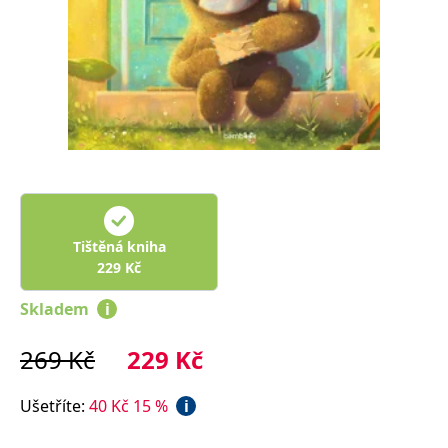
Nezbytné
Analytické
Marketingové
Funkční
Nezařazené soubory
Nezbytně nutné soubory cookie umožňují základní funkce webových
stránek, jako je přihlášení uživatele a správa účtu. Webové stránky nelze
bez nezbytně nutných souborů cookie správně používat.
Provider /
Název
Vyprší
Popis
Doména
CookieScriptConsent
1 měsíc
Tento soubor
CookieScript
cookie
www.grada.cz
používá
služba
Tištěná kniha
Cookie-
229
Kč
Script.com k
zapamatování
předvoleb
Skladem
i
souhlasu se
soubory
cookie
269
Kč
229
Kč
návštěvníků.
Je nutné, aby
banner
cookie
Ušetříte
:
40
Kč
15
%
i
Cookie-
Script.com
fungoval