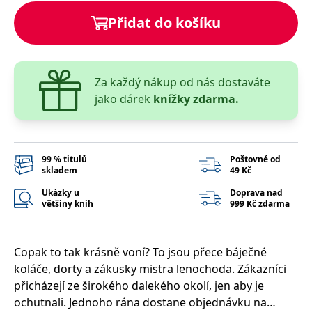
správně.
Přidat do košíku
PHPSESSID
Zavřením
Cookie
PHP.net
prohlížeče
generovaný
www.bambook.cz
aplikacemi
založenými
na jazyce
PHP. Toto je
Za každý nákup od nás dostaváte
univerzální
identifikátor
jako dárek
knížky zdarma.
používaný k
udržování
proměnných
relací
uživatelů.
Obvykle se
99 % titulů
Poštovné od
jedná o
skladem
49 Kč
náhodně
vygenerované
číslo, jeho
Ukázky u
Doprava nad
použití může
většiny knih
999 Kč zdarma
být specifické
pro daný
web, ale
dobrým
příkladem je
Copak to tak krásně voní? To jsou přece báječné
udržování
koláče, dorty a zákusky mistra lenochoda. Zákazníci
přihlášeného
stavu
přicházejí ze širokého dalekého okolí, jen aby je
uživatele mezi
stránkami.
ochutnali. Jednoho rána dostane objednávku na