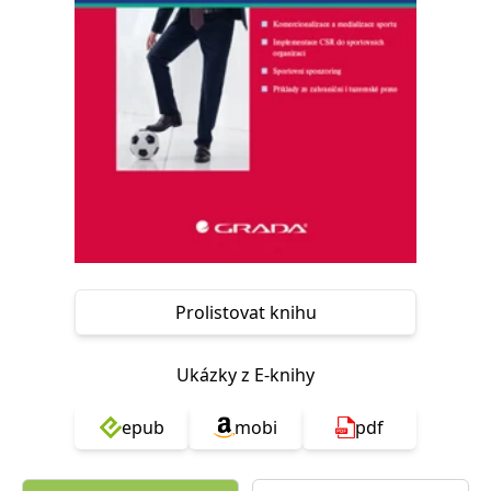
Nezbytné
Analytické
Marketingové
Funkční
Nezařazené soubory
Nezbytně nutné soubory cookie umožňují základní funkce webových
stránek, jako je přihlášení uživatele a správa účtu. Webové stránky nelze
bez nezbytně nutných souborů cookie správně používat.
Provider /
Název
Vyprší
Popis
Doména
CookieScriptConsent
1 měsíc
Tento soubor
CookieScript
cookie
www.grada.cz
používá
služba
Cookie-
Script.com k
Prolistovat knihu
zapamatování
předvoleb
souhlasu se
soubory
Ukázky z E-knihy
cookie
návštěvníků.
Je nutné, aby
banner
epub
mobi
pdf
cookie
Cookie-
Script.com
fungoval