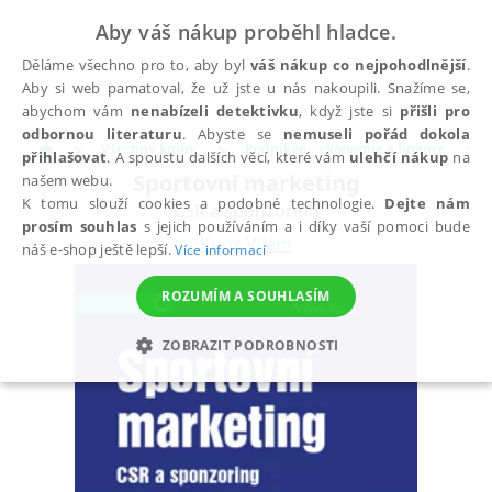
Aby váš nákup proběhl hladce.
Děláme všechno pro to, aby byl
váš nákup co nejpohodlnější
.
Aby si web pamatoval, že už jste u nás nakoupili. Snažíme se,
abychom vám
nenabízeli detektivku
, když jste si
přišli pro
odbornou literaturu
. Abyste se
nemuseli pořád dokola
Všechny knihy
Podnikání, ekonomie a finance
přihlašovat
. A spoustu dalších věcí, které vám
ulehčí nákup
na
Sportovní marketing
našem webu.
K tomu slouží cookies a podobné technologie.
Dejte nám
CSR a sponzoring
prosím souhlas
s jejich používáním a i díky vaší pomoci bude
Kunz Vilém
náš e-shop ještě lepší.
Více informací
ROZUMÍM A SOUHLASÍM
ZOBRAZIT PODROBNOSTI
NEZBYTNÉ
ANALYTICKÉ
MARKETINGOVÉ
FUNKČNÍ
NEZAŘAZENÉ SOUBORY