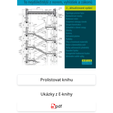
Nezbytné
Analytické
Marketingové
Funkční
Nezařazené soubory
Nezbytně nutné soubory cookie umožňují základní funkce webových
stránek, jako je přihlášení uživatele a správa účtu. Webové stránky nelze
bez nezbytně nutných souborů cookie správně používat.
Provider /
Název
Vyprší
Popis
Doména
CookieScriptConsent
1 měsíc
Tento soubor
CookieScript
cookie
www.grada.cz
používá
služba
Cookie-
Script.com k
zapamatování
předvoleb
Prolistovat knihu
souhlasu se
soubory
cookie
návštěvníků.
Ukázky z E-knihy
Je nutné, aby
banner
cookie
Cookie-
pdf
Script.com
fungoval