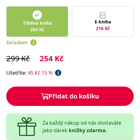
správně.
PHPSESSID
Zavřením
Cookie
PHP.net
prohlížeče
generovaný
www.bambook.cz
aplikacemi
E-kniha
Tištěná kniha
založenými
216
Kč
na jazyce
254
Kč
PHP. Toto je
univerzální
Skladem
i
identifikátor
používaný k
udržování
proměnných
299
Kč
254
Kč
relací
uživatelů.
Obvykle se
Ušetříte
:
45
Kč
15
%
i
jedná o
náhodně
vygenerované
číslo, jeho
použití může
být specifické
Přidat do košíku
pro daný
web, ale
dobrým
příkladem je
udržování
přihlášeného
Za každý nákup od nás dostaváte
stavu
uživatele mezi
jako dárek
knížky zdarma.
stránkami.