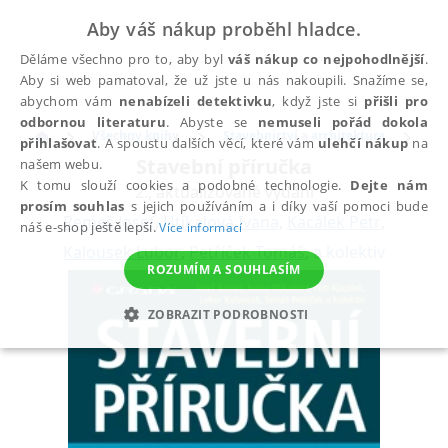
Aby váš nákup proběhl hladce.
Děláme všechno pro to, aby byl
váš nákup co nejpohodlnější
.
Aby si web pamatoval, že už jste u nás nakoupili. Snažíme se,
abychom vám
nenabízeli detektivku
, když jste si
přišli pro
odbornou literaturu
. Abyste se
nemuseli pořád dokola
Všechny knihy
Stavebnictví a architektura
Sta
přihlašovat
. A spoustu dalších věcí, které vám
ulehčí nákup
na
Stavební příručka
našem webu.
K tomu slouží cookies a podobné technologie.
Dejte nám
2., aktualizované vydání
prosím souhlas
s jejich používáním a i díky vaší pomoci bude
Remeš Josef
,
Utíkalová Ivana
,
Kacálek Petr
,
náš e-shop ještě lepší.
Více informací
Kalousek Lubor
,
Petříček Tomáš
,
a kolektiv
ROZUMÍM A SOUHLASÍM
ZOBRAZIT PODROBNOSTI
NEZBYTNÉ
ANALYTICKÉ
MARKETINGOVÉ
FUNKČNÍ
NEZAŘAZENÉ SOUBORY