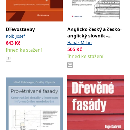
Dřevostavby
Anglicko-český a česko-
anglický slovník -
Kolb Josef
architektura a
643
Kč
Hanák Milan
stavitelství
505
Kč
Ihned ke stažení
Ihned ke stažení