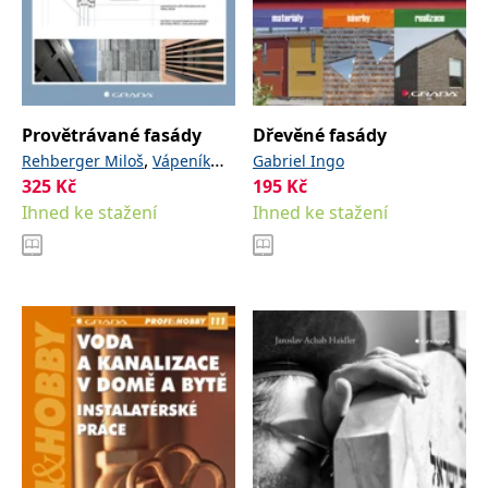
Provětrávané fasády
Dřevěné fasády
,
Rehberger Miloš
Vápeník
Gabriel Ingo
325
Kč
195
Kč
Ondřej
Ihned ke stažení
Ihned ke stažení