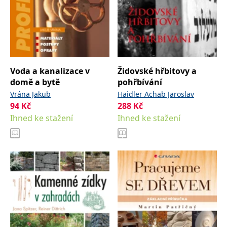
Voda a kanalizace v
Židovské hřbitovy a
domě a bytě
pohřbívání
Vrána Jakub
Haidler Achab Jaroslav
94
Kč
288
Kč
Ihned ke stažení
Ihned ke stažení