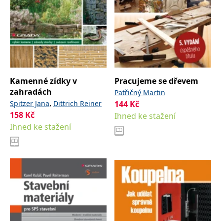
Kamenné zídky v
Pracujeme se dřevem
zahradách
Patřičný Martin
,
Spitzer Jana
Dittrich Reiner
144
Kč
158
Kč
Ihned ke stažení
Ihned ke stažení