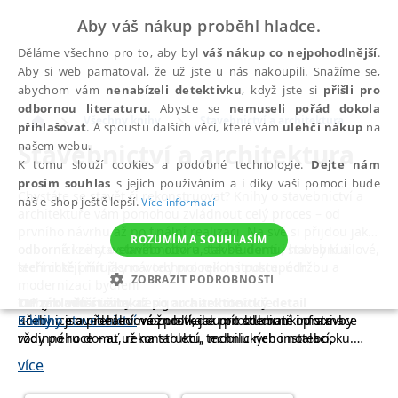
Aby váš nákup proběhl hladce.
Děláme všechno pro to, aby byl
váš nákup co nejpohodlnější
.
Aby si web pamatoval, že už jste u nás nakoupili. Snažíme se,
abychom vám
nenabízeli detektivku
, když jste si
přišli pro
odbornou literaturu
. Abyste se
nemuseli pořád dokola
Všechny knihy
Stavebnictví a architektura
přihlašovat
. A spoustu dalších věcí, které vám
ulehčí nákup
na
Stavebnictví a architektura
našem webu.
K tomu slouží cookies a podobné technologie.
Dejte nám
prosím souhlas
s jejich používáním a i díky vaší pomoci bude
Chystáte se stavět či rekonstruovat? Knihy o stavebnictví a
náš e-shop ještě lepší.
Více informací
architektuře vám pomohou zvládnout celý proces – od
prvního návrhu až po finální realizaci. Na své si přijdou jak
ROZUMÍM A SOUHLASÍM
odborníci ze stavebního oboru, tak studenti i hobby kutilové,
odborné knihy o stavebnictví a stavbě domu, stavební a
kteří chtějí mít jasno v technologiích i postupech.
technické příručky návody pro rekonstrukce, údržbu a
ZOBRAZIT PODROBNOSTI
modernizaci bydlení
Od základů stavby až po architektonický detail
knihy o urbanismu, designu a architektuře
TIP pro větší užitek
NEZBYTNÉ
ANALYTICKÉ
MARKETINGOVÉ
Knihy o stavebnictví
učebnice a přehledové publikace pro studium i praxi
E-knihy
jsou ideální možností, jak mít odborné informace
vás provedou problematikou stavby
rodinného domu, rekonstrukcí, technických instalací,
vždy po ruce – ať už na tabletu, mobilu nebo notebooku.
FUNKČNÍ
NEZAŘAZENÉ SOUBORY
stavebních materiálů i konstrukčních řešení. Dozvíte se, jak
Nasávejte nové informace a vědomosti tehdy, kdy vám to
více
správně plánovat stavbu, jak se vyhnout častým chybám,
vyhovuje – na stavbě nebo třeba v kanceláři.
orientovat se v technické dokumentaci a zvolit vhodné