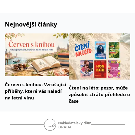
Nejnovější články
Červen s knihou: Vzrušující
Čtení na léto: pozor, může
příběhy, které vás naladí
způsobit ztrátu přehledu o
na letní vlnu
čase