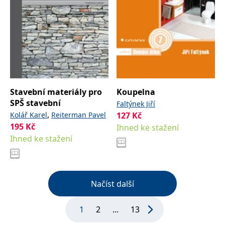
Stavební materiály pro
Koupelna
SPŠ stavební
Faltýnek Jiří
,
Kolář Karel
Reiterman Pavel
127
Kč
195
Kč
Ihned ke stažení
Ihned ke stažení
Načíst další
1
2
...
13