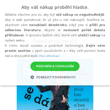
Aby váš nákup proběhl hladce.
Děláme všechno pro to, aby byl
váš nákup co nejpohodlnější
.
Aby si web pamatoval, že už jste u nás nakoupili. Snažíme se,
abychom vám
nenabízeli detektivku
, když jste si
přišli pro
odbornou literaturu
. Abyste se
nemuseli pořád dokola
Všechny knihy
Osobní rozvoj a poznání
Životn
přihlašovat
. A spoustu dalších věcí, které vám
ulehčí nákup
na
Štěstí se dá naučit
našem webu.
K tomu slouží cookies a podobné technologie.
Dejte nám
Můj život bez strachů a bez rohlíků
prosím souhlas
s jejich používáním a i díky vaší pomoci bude
Voříšek Karel
,
Urban Petr
náš e-shop ještě lepší.
Více informací
ROZUMÍM A SOUHLASÍM
ZOBRAZIT PODROBNOSTI
NEZBYTNÉ
ANALYTICKÉ
MARKETINGOVÉ
FUNKČNÍ
NEZAŘAZENÉ SOUBORY