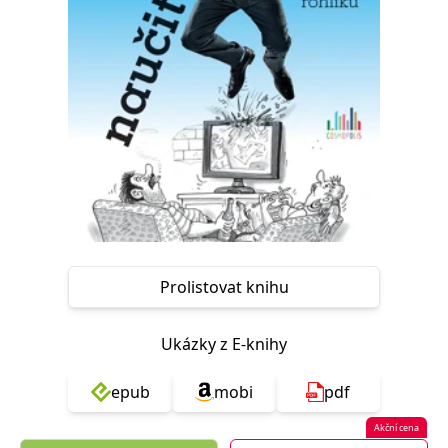
Nezbytné
Analytické
Marketingové
Funkční
Nezařazené soubory
Nezbytně nutné soubory cookie umožňují základní funkce webových
stránek, jako je přihlášení uživatele a správa účtu. Webové stránky nelze
bez nezbytně nutných souborů cookie správně používat.
Provider /
Název
Vyprší
Popis
Doména
CookieScriptConsent
1 měsíc
Tento soubor
CookieScript
cookie
www.grada.cz
používá
služba
Cookie-
Script.com k
Prolistovat knihu
zapamatování
předvoleb
souhlasu se
soubory
Ukázky z E-knihy
cookie
návštěvníků.
Je nutné, aby
banner
epub
mobi
pdf
cookie
Cookie-
Script.com
Akční cena
fungoval