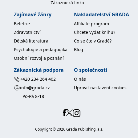
Zákaznická linka
střední a dlouhé tratě. Sport má v genech,
pochází ze slavné sáňkařské rodiny, kde nebyla
Zajímavé žánry
Nakladatelství GRADA
nikdy nouze o úspěšné československé
Beletrie
Affiliate program
reprezentanty.
Zdravotnictví
Chcete vydat knihu?
Dětská literatura
Co se čte v Gradě?
Psychologie a pedagogika
Blog
Osobní rozvoj a poznání
Zákaznická podpora
O společnosti
+420 234 264 402
O nás
info@grada.cz
Upravit nastavení cookies
Po-Pá 8-18
Copyright ©
2026
Grada Publishing, a.s.