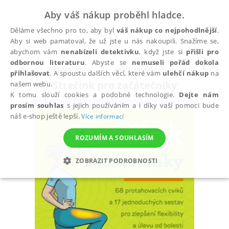
Aby váš nákup proběhl hladce.
Děláme všechno pro to, aby byl
váš nákup co nejpohodlnější
.
Aby si web pamatoval, že už jste u nás nakoupili. Snažíme se,
abychom vám
nenabízeli detektivku
, když jste si
přišli pro
odbornou literaturu
. Abyste se
nemuseli pořád dokola
Všechny knihy
Sport, zdraví a životní styl
Spor
přihlašovat
. A spoustu dalších věcí, které vám
ulehčí nákup
na
Strečink pro začátečníky
našem webu.
K tomu slouží cookies a podobné technologie.
Dejte nám
Walkerová Diamond Natasha
,
Striano Philip
prosím souhlas
s jejich používáním a i díky vaší pomoci bude
náš e-shop ještě lepší.
Více informací
ROZUMÍM A SOUHLASÍM
ZOBRAZIT PODROBNOSTI
NEZBYTNÉ
ANALYTICKÉ
MARKETINGOVÉ
FUNKČNÍ
NEZAŘAZENÉ SOUBORY