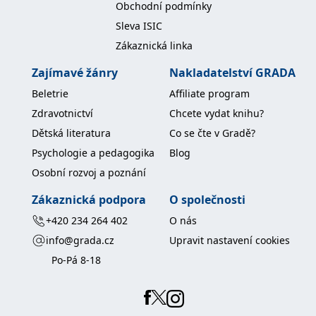
Obchodní podmínky
koncový uživatel používá
webové stránky a
Sleva ISIC
jakoukoli reklamu,
kterou koncový uživatel
Zákaznická linka
mohl vidět před
návštěvou uvedeného
webu.
Zajímavé žánry
Nakladatelství GRADA
MR
7 dní
Toto je soubor cookie
Microsoft
Beletrie
Affiliate program
první strany společnosti
Corporation
Microsoft MSN, který
.c.bing.com
Zdravotnictví
Chcete vydat knihu?
používáme k měření
používání webu pro
Dětská literatura
Co se čte v Gradě?
interní analýzu.
Psychologie a pedagogika
Blog
_uetvid
1 rok
Toto je soubor cookie
Microsoft
využívaný společností
Corporation
Osobní rozvoj a poznání
Microsoft Bing Ads a je
.grada.cz
sledovacím souborem
cookie. Umožňuje nám
Zákaznická podpora
O společnosti
komunikovat s
uživatelem, který již dříve
+420 234 264 402
O nás
navštívil náš web.
info@grada.cz
Upravit nastavení cookies
test_cookie
15 minut
Tento soubor cookie
Google LLC
nastavuje společnost
.doubleclick.net
Po-Pá 8-18
DoubleClick (kterou
vlastní společnost
Google), aby zjistila, zda
prohlížeč návštěvníka
webu podporuje
soubory cookie.