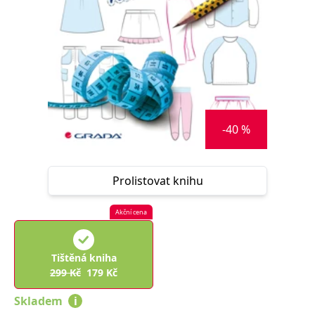
Nezbytné
Analytické
Marketingové
Funkční
Nezařazené soubory
Nezbytně nutné soubory cookie umožňují základní funkce webových
stránek, jako je přihlášení uživatele a správa účtu. Webové stránky nelze
bez nezbytně nutných souborů cookie správně používat.
Provider /
Název
Vyprší
Popis
Doména
-40 %
CookieScriptConsent
1 měsíc
Tento soubor
CookieScript
cookie
www.grada.cz
používá
služba
Prolistovat knihu
Cookie-
Script.com k
zapamatování
předvoleb
Akční cena
souhlasu se
soubory
cookie
návštěvníků.
Tištěná kniha
Je nutné, aby
banner
299
Kč
179
Kč
cookie
Cookie-
Skladem
i
Script.com
fungoval