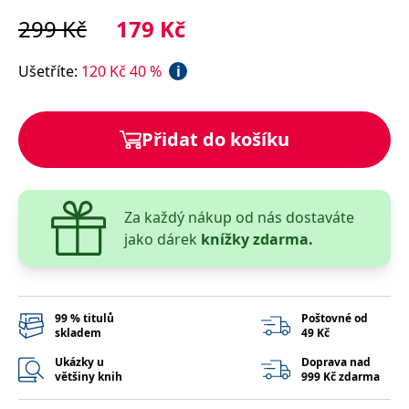
správně.
299
Kč
179
Kč
PHPSESSID
Zavřením
Cookie
PHP.net
prohlížeče
generovaný
www.bambook.cz
aplikacemi
Ušetříte
:
120
Kč
40
%
i
založenými
na jazyce
PHP. Toto je
univerzální
identifikátor
Přidat do košíku
používaný k
udržování
proměnných
relací
uživatelů.
Obvykle se
jedná o
Za každý nákup od nás dostaváte
náhodně
jako dárek
knížky zdarma.
vygenerované
číslo, jeho
použití může
být specifické
pro daný
web, ale
dobrým
99 % titulů
Poštovné od
příkladem je
skladem
49 Kč
udržování
přihlášeného
Ukázky u
Doprava nad
stavu
většiny knih
999 Kč zdarma
uživatele mezi
stránkami.