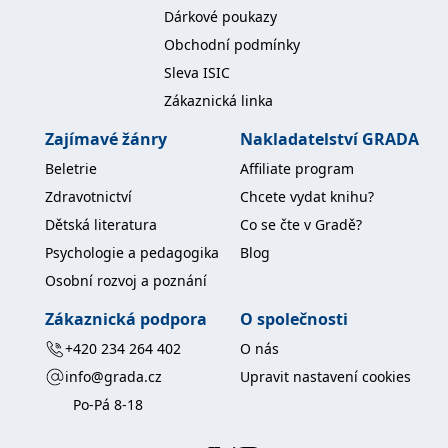
koncový uživatel používá
Dárkové poukazy
webové stránky a
jakoukoli reklamu,
Obchodní podmínky
kterou koncový uživatel
mohl vidět před
Sleva ISIC
návštěvou uvedeného
webu.
Zákaznická linka
MR
7 dní
Toto je soubor cookie
Microsoft
Zajímavé žánry
Nakladatelství GRADA
první strany společnosti
Corporation
Microsoft MSN, který
.c.bing.com
používáme k měření
Beletrie
Affiliate program
používání webu pro
interní analýzu.
Zdravotnictví
Chcete vydat knihu?
_uetvid
1 rok
Toto je soubor cookie
Microsoft
Dětská literatura
Co se čte v Gradě?
využívaný společností
Corporation
Microsoft Bing Ads a je
Psychologie a pedagogika
Blog
.grada.cz
sledovacím souborem
cookie. Umožňuje nám
Osobní rozvoj a poznání
komunikovat s
uživatelem, který již dříve
Zákaznická podpora
O společnosti
navštívil náš web.
+420 234 264 402
O nás
test_cookie
15 minut
Tento soubor cookie
Google LLC
nastavuje společnost
.doubleclick.net
info@grada.cz
Upravit nastavení cookies
DoubleClick (kterou
vlastní společnost
Po-Pá 8-18
Google), aby zjistila, zda
prohlížeč návštěvníka
webu podporuje
soubory cookie.