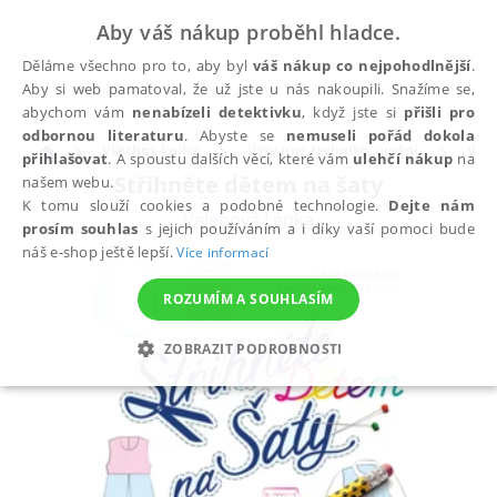
Aby váš nákup proběhl hladce.
Děláme všechno pro to, aby byl
váš nákup co nejpohodlnější
.
Aby si web pamatoval, že už jste u nás nakoupili. Snažíme se,
abychom vám
nenabízeli detektivku
, když jste si
přišli pro
odbornou literaturu
. Abyste se
nemuseli pořád dokola
Všechny knihy
Výtvarné techniky, umění
Výtv
přihlašovat
. A spoustu dalších věcí, které vám
ulehčí nákup
na
Střihněte dětem na šaty
našem webu.
K tomu slouží cookies a podobné technologie.
Dejte nám
Velebová Lenka
prosím souhlas
s jejich používáním a i díky vaší pomoci bude
náš e-shop ještě lepší.
Více informací
ROZUMÍM A SOUHLASÍM
ZOBRAZIT PODROBNOSTI
NEZBYTNÉ
ANALYTICKÉ
MARKETINGOVÉ
FUNKČNÍ
NEZAŘAZENÉ SOUBORY