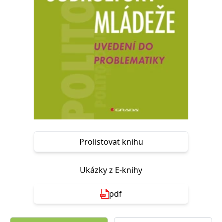
Nezbytné
Analytické
Marketingové
Funkční
Nezařazené soubory
Nezbytně nutné soubory cookie umožňují základní funkce webových
stránek, jako je přihlášení uživatele a správa účtu. Webové stránky nelze
bez nezbytně nutných souborů cookie správně používat.
Provider /
Název
Vyprší
Popis
Doména
CookieScriptConsent
1 měsíc
Tento soubor
CookieScript
cookie
www.grada.cz
používá
služba
Cookie-
Script.com k
Prolistovat knihu
zapamatování
předvoleb
souhlasu se
soubory
Ukázky z E-knihy
cookie
návštěvníků.
Je nutné, aby
banner
pdf
cookie
Cookie-
Script.com
fungoval