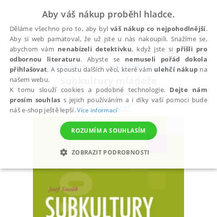
Aby váš nákup proběhl hladce.
Děláme všechno pro to, aby byl
váš nákup co nejpohodlnější
.
Aby si web pamatoval, že už jste u nás nakoupili. Snažíme se,
abychom vám
nenabízeli detektivku
, když jste si
přišli pro
odbornou literaturu
. Abyste se
nemuseli pořád dokola
Všechny knihy
Společenské vědy, historie
Pol
přihlašovat
. A spoustu dalších věcí, které vám
ulehčí nákup
na
Subkultury mládeže
našem webu.
K tomu slouží cookies a podobné technologie.
Dejte nám
Uvedení do problematiky
prosím souhlas
s jejich používáním a i díky vaší pomoci bude
Smolík Josef
náš e-shop ještě lepší.
Více informací
ROZUMÍM A SOUHLASÍM
ZOBRAZIT PODROBNOSTI
NEZBYTNÉ
ANALYTICKÉ
MARKETINGOVÉ
FUNKČNÍ
NEZAŘAZENÉ SOUBORY