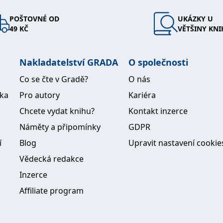
POŠTOVNÉ OD
UKÁZKY U
49 KČ
VĚTŠINY KNI
Nakladatelství GRADA
O společnosti
Co se čte v Gradě?
O nás
ika
Pro autory
Kariéra
Chcete vydat knihu?
Kontakt inzerce
Náměty a připomínky
GDPR
í
Blog
Upravit nastavení cookie
Vědecká redakce
Inzerce
Affiliate program