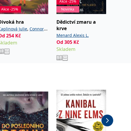
Akce -25%
Akce -2
Akce -25%
Novinka
Novink
Divoká hra
Dědictví zmaru a
Léto n
krve
vysoči
,
Caplinová Julie
Connor
Od
254
Kč
Menard Alexis L.
Ashcrof
Cassie
Od
305
Kč
Od
254
Skladem
Skladem
Sklade