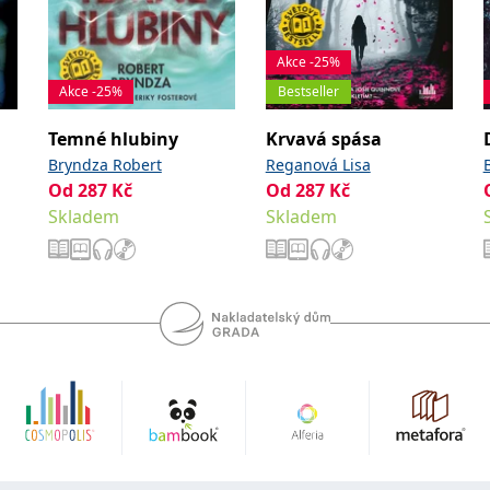
Akce -25%
Akce -25%
Bestseller
Temné hlubiny
Krvavá spása
Bryndza Robert
Reganová Lisa
Od
287
Kč
Od
287
Kč
Skladem
Skladem