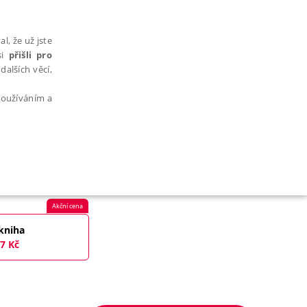
l, že už jste
si
přišli pro
dalších věcí,
 používáním a
AŘAZENÉ SOUBORY
Akční cena
kniha
7
Kč
bytně nutných souborů cookie správně používat.