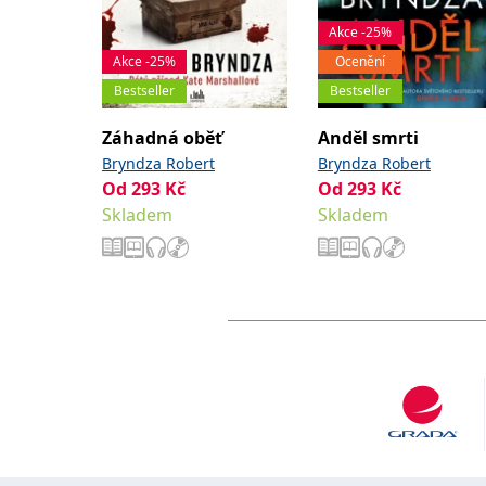
Akce -25%
Akce -25%
Ocenění
Bestseller
Bestseller
Záhadná oběť
Anděl smrti
Bryndza Robert
Bryndza Robert
Od
293
Kč
Od
293
Kč
Skladem
Skladem