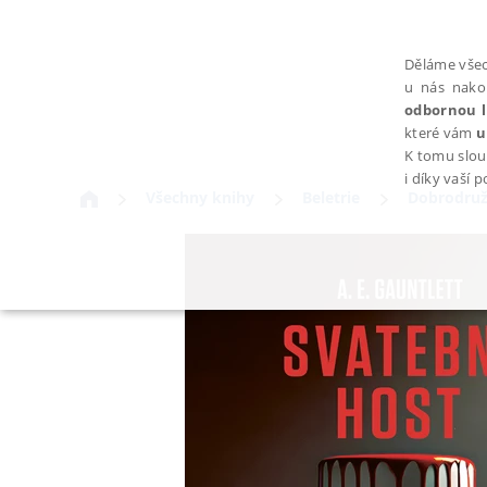
Děláme všec
u nás nako
odbornou l
které vám
u
K tomu slou
i díky vaší 
Všechny knihy
Beletrie
Dobrodružs
NEZBYTNÉ
Nezbytně nutné soubory cookie umožňují základní funkce webovýc
Provider /