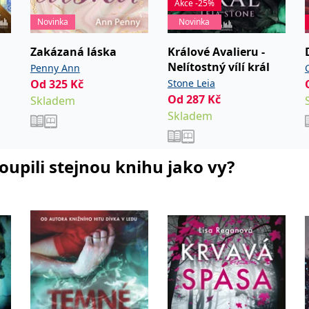
Akce -25%
Novinka
Novinka
Zakázaná láska
Králové Avalieru -
Nelítostný vílí král
Penny Ann
Od
325
Kč
Stone Leia
Od
287
Kč
Skladem
Skladem
koupili stejnou knihu jako vy?