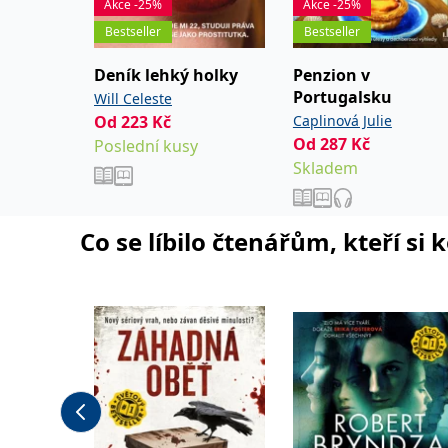
Akce -25%
Akce -25%
Bestseller
Bestseller
Deník lehký holky
Penzion v
Portugalsku
Will Celeste
Od
223
Kč
Caplinová Julie
Od
287
Kč
Poslední kusy
Skladem
Co se líbilo čtenářům, kteří si 