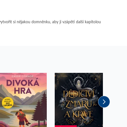
vit pomocí vložených skriptů Microsoft. Široce se věří, že se
ytvořit si nějakou domněnku, aby ji vzápětí další kapitolou
ěpodobně použit jako pro správu stavu relace.
l používá webové stránky a jakoukoli reklamu, kterou koncový
u pro interní analýzu.
ňuje nám komunikovat s uživatelem, který již dříve navštívil
, zda prohlížeč návštěvníka webu podporuje soubory cookie.
l používá webové stránky a jakoukoli reklamu, kterou koncový
 údaje o aktivitě na webu. Tato data mohou být odeslána k