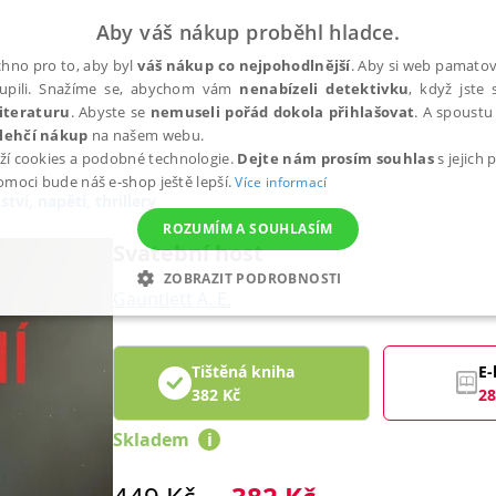
Aby váš nákup proběhl hladce.
hno pro to, aby byl
váš nákup co nejpohodlnější
. Aby si web pamatova
upili. Snažíme se, abychom vám
nenabízeli detektivku
, když jste 
iteraturu
. Abyste se
nemuseli pořád dokola přihlašovat
. A spoustu 
lehčí nákup
na našem webu.
ží cookies a podobné technologie.
Dejte nám prosím souhlas
s jejich
pomoci bude náš e-shop ještě lepší.
Více informací
tví, napětí, thrillery
ROZUMÍM A SOUHLASÍM
Svatební host
ZOBRAZIT PODROBNOSTI
Gauntlett A. E.
ANALYTICKÉ
MARKETINGOVÉ
FUNKČNÍ
NEZ
Tištěná kniha
E-
382
Kč
28
Nezbytné
Analytické
Marketingové
Funkční
Nezařazené soubory
Skladem
i
h stránek, jako je přihlášení uživatele a správa účtu. Webové stránky nelze bez nez