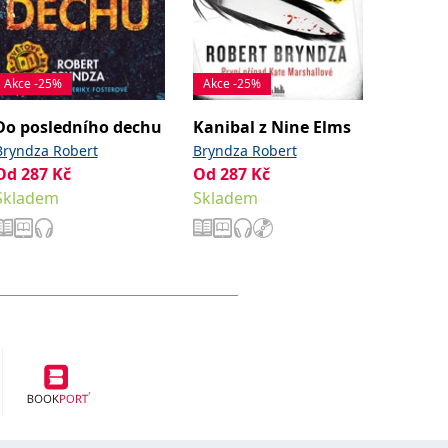
Akce -25%
Akce -25%
Výjimeč
Do posledního dechu
Kanibal z Nine Elms
Víkend
Bryndza Robert
Bryndza Robert
Jonesov
Od
287
Kč
Od
287
Kč
Od
149
Skladem
Skladem
Sklade