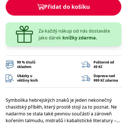
správně.
Přidat do košíku
PHPSESSID
Zavřením
Cookie
PHP.net
prohlížeče
generovaný
www.bambook.cz
aplikacemi
založenými
na jazyce
PHP. Toto je
Za každý nákup od nás dostaváte
univerzální
jako dárek
knížky zdarma.
identifikátor
používaný k
udržování
proměnných
relací
uživatelů.
Obvykle se
99 % titulů
Poštovné od
jedná o
skladem
49 Kč
náhodně
vygenerované
Ukázky u
Doprava nad
číslo, jeho
většiny knih
999 Kč zdarma
použití může
být specifické
pro daný
web, ale
dobrým
Symbolika hebrejských znaků je jeden nekonečný
příkladem je
udržování
chasidský příběh, který prostě stojí za to poznat. Ne
přihlášeného
nadarmo se stala také pevnou součástí a zároveň
stavu
uživatele mezi
kořením talmudu, midrašů i kabalistické literatury –
stránkami.