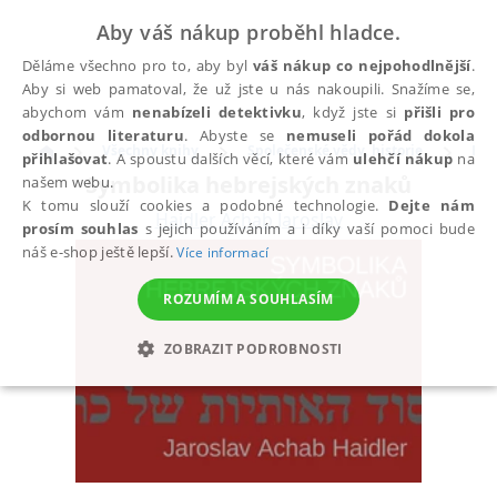
Aby váš nákup proběhl hladce.
Děláme všechno pro to, aby byl
váš nákup co nejpohodlnější
.
Aby si web pamatoval, že už jste u nás nakoupili. Snažíme se,
abychom vám
nenabízeli detektivku
, když jste si
přišli pro
odbornou literaturu
. Abyste se
nemuseli pořád dokola
Všechny knihy
Společenské vědy, historie
His
přihlašovat
. A spoustu dalších věcí, které vám
ulehčí nákup
na
Symbolika hebrejských znaků
našem webu.
K tomu slouží cookies a podobné technologie.
Dejte nám
Haidler Achab Jaroslav
prosím souhlas
s jejich používáním a i díky vaší pomoci bude
náš e-shop ještě lepší.
Více informací
ROZUMÍM A SOUHLASÍM
ZOBRAZIT PODROBNOSTI
NEZBYTNÉ
ANALYTICKÉ
MARKETINGOVÉ
FUNKČNÍ
NEZAŘAZENÉ SOUBORY