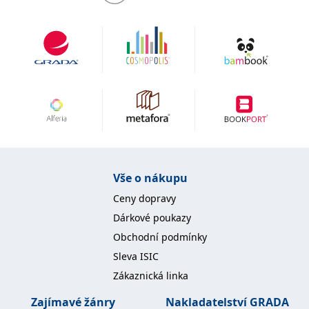
IDE
1 rok
Tento soubor cookie
Google LLC
nastavuje společnost
.doubleclick.net
Doubleclick a provádí
informace o tom, jak
koncový uživatel používá
webové stránky a
jakoukoli reklamu,
kterou koncový uživatel
mohl vidět před
návštěvou uvedeného
webu.
uid
.adform.net
2 měsíce
Tento soubor cookie
poskytuje jednoznačně
přiřazené strojově
generované ID uživatele
a shromažďuje údaje o
Vše o nákupu
aktivitě na webu. Tato
data mohou být
Ceny dopravy
odeslána k analýze a
hlášení třetí straně.
Dárkové poukazy
Obchodní podmínky
Sleva ISIC
Zákaznická linka
Zajímavé žánry
Nakladatelství GRADA