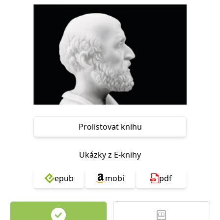
Nezbytné
Analytické
Marketingové
Funkční
Nezařazené soubory
Nezbytně nutné soubory cookie umožňují základní funkce webových
stránek, jako je přihlášení uživatele a správa účtu. Webové stránky nelze
bez nezbytně nutných souborů cookie správně používat.
Provider /
Název
Vyprší
Popis
Doména
CookieScriptConsent
1 měsíc
Tento soubor
CookieScript
cookie
www.grada.cz
používá
služba
Prolistovat knihu
Cookie-
Script.com k
zapamatování
předvoleb
Ukázky z E-knihy
souhlasu se
soubory
cookie
návštěvníků.
epub
mobi
pdf
Je nutné, aby
banner
cookie
Cookie-
Script.com
fungoval