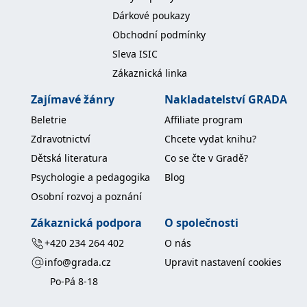
koncový uživatel používá
Dárkové poukazy
webové stránky a
jakoukoli reklamu,
Obchodní podmínky
kterou koncový uživatel
mohl vidět před
Sleva ISIC
návštěvou uvedeného
webu.
Zákaznická linka
MR
7 dní
Toto je soubor cookie
Microsoft
první strany společnosti
Corporation
Zajímavé žánry
Nakladatelství GRADA
Microsoft MSN, který
.c.bing.com
používáme k měření
Beletrie
Affiliate program
používání webu pro
interní analýzu.
Zdravotnictví
Chcete vydat knihu?
_uetvid
1 rok
Toto je soubor cookie
Microsoft
Dětská literatura
Co se čte v Gradě?
využívaný společností
Corporation
Microsoft Bing Ads a je
.grada.cz
Psychologie a pedagogika
Blog
sledovacím souborem
cookie. Umožňuje nám
Osobní rozvoj a poznání
komunikovat s
uživatelem, který již dříve
navštívil náš web.
Zákaznická podpora
O společnosti
test_cookie
15 minut
Tento soubor cookie
Google LLC
+420 234 264 402
O nás
nastavuje společnost
.doubleclick.net
DoubleClick (kterou
info@grada.cz
Upravit nastavení cookies
vlastní společnost
Google), aby zjistila, zda
Po-Pá 8-18
prohlížeč návštěvníka
webu podporuje
soubory cookie.