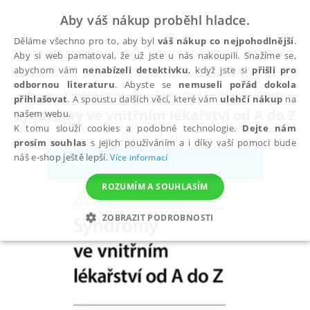
Aby váš nákup proběhl hladce.
Děláme všechno pro to, aby byl
váš nákup co nejpohodlnější
.
Aby si web pamatoval, že už jste u nás nakoupili. Snažíme se,
abychom vám
nenabízeli detektivku
, když jste si
přišli pro
odbornou literaturu
. Abyste se
nemuseli pořád dokola
Všechny knihy
Zdravotnická a lékařská literatura
přihlašovat
. A spoustu dalších věcí, které vám
ulehčí nákup
na
Syndromy ve vnitřním lékařství od A do Z
našem webu.
K tomu slouží cookies a podobné technologie.
Dejte nám
Polák Martin
prosím souhlas
s jejich používáním a i díky vaší pomoci bude
náš e-shop ještě lepší.
Více informací
ROZUMÍM A SOUHLASÍM
ZOBRAZIT PODROBNOSTI
NEZBYTNÉ
ANALYTICKÉ
MARKETINGOVÉ
FUNKČNÍ
NEZAŘAZENÉ SOUBORY