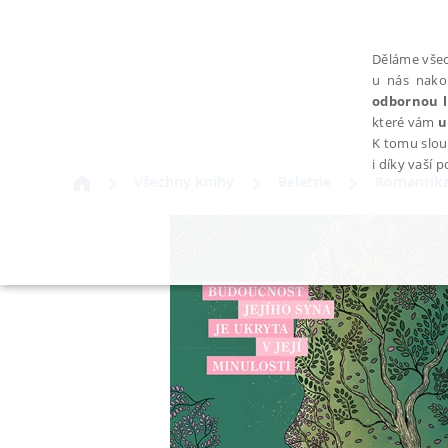
Děláme všec
u nás nako
odbornou l
které vám
u
K tomu slou
i díky vaší 
Všechny knihy
Beletrie
Romantika
NEZBYTNÉ
Nezbytně nutné soubory cookie umožňují základní funkce webovýc
Provider /