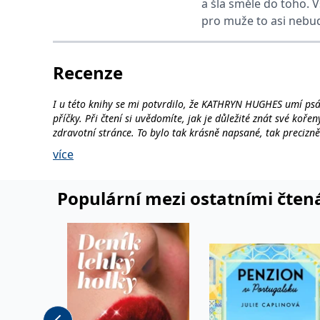
a šla směle do toho. 
pro muže to asi nebud
Recenze
I u této knihy se mi potvrdilo, že KATHRYN HUGHES umí psát
příčky. Při čtení si uvědomíte, jak je důležité znát své koř
zdravotní stránce. To bylo tak krásně napsané, tak precizn
nechtělo knihu dočítat, na straně druhé jsem musela vědět, j
více
Více na
kniznistripky.cz
Autorka rozhodně ví, jak čtenáře do příběhu vtáhnout a z
Populární mezi ostatními čten
nutně znát odpovědi. Velice mě oslovilo vrstvení děje ve dv
v závěru prolnou a vyústí ve zcela nečekané rozuzlení, kdy d
skvělé“.
Celou recenzi najdete na
lacultura.cz
Hlavním motivem románu Tajemství je otázka rodiny, rodičo
pouze ta, která dítě porodí, nebo je-li skutečným rodičem t
tajemství musí být odhalena, aby člověk mohl pochopit jedn
jasné charaktery a vzorce chování, jsou uvěřitelné a pro čte