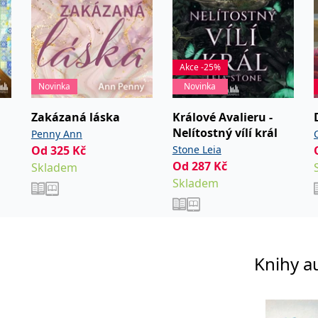
Akce -25%
Novinka
Novinka
Zakázaná láska
Králové Avalieru -
Nelítostný vílí král
Penny Ann
Od
325
Kč
Stone Leia
Od
287
Kč
Skladem
Skladem
Knihy a