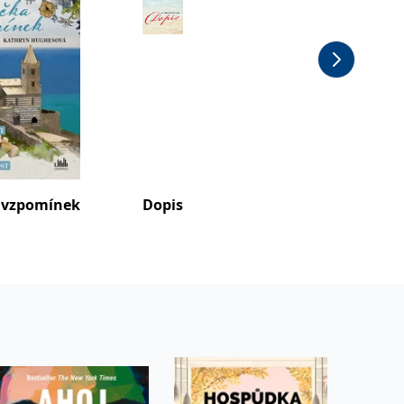
 vzpomínek
Dopis
Tajems