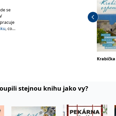
kde se
 V
 pracuje
nku
, co
Krabička
koupili stejnou knihu jako vy?