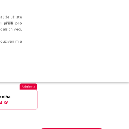
l, že už jste
si
přišli pro
dalších věcí,
 používáním a
AŘAZENÉ SOUBORY
Akční cena
kniha
4
Kč
bytně nutných souborů cookie správně používat.