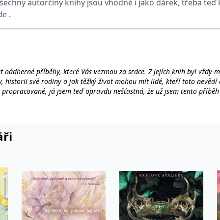
Všechny autorčiny knihy jsou vhodné i jako dárek, třeba t
e .
 nádherné příběhy, které Vás vezmou za srdce. Z jejích knih byl vždy 
eny, historii své rodiny a jak těžký život mohou mít lidé, kteří toto nev
ě propracované, já jsem teď opravdu nešťastná, že už jsem tento příběh
estli skončí opravdu tak, jak jsem si myslela...
a žádnou cenu nepustit. S každou novou stránkou se tvoří v hlavě čten
áři
ou časových linkách – prolínání minulosti se současností, které s každou
o sebe vše krásně zapadne. V tu chvíli čtenáři nezbývá nic než zaklapnou
vství – zda krev opravdu není voda a zda lze navázat blízké vztahy ta
a, která o dítě pečuje, podporuje ho, zahrnuje láskou a vychovává k tom
ání svých blízkých a postavit se čelem budoucnosti. Kathryn Hughesová v
náře blízké.