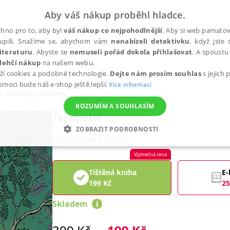
Aby váš nákup proběhl hladce.
hno pro to, aby byl
váš nákup co nejpohodlnější
. Aby si web pamatova
upili. Snažíme se, abychom vám
nenabízeli detektivku
, když jste 
iteraturu
. Abyste se
nemuseli pořád dokola přihlašovat
. A spoustu 
lehčí nákup
na našem webu.
ží cookies a podobné technologie.
Dejte nám prosím souhlas
s jejich
pomoci bude náš e-shop ještě lepší.
Více informací
, romány pro ženy
ROZUMÍM A SOUHLASÍM
Tajemství
ZOBRAZIT PODROBNOSTI
Hughesová Kathryn
ANALYTICKÉ
MARKETINGOVÉ
FUNKČNÍ
NEZ
Výjimečná cena
Tištěná kniha
E-
199
Kč
25
Nezbytné
Analytické
Marketingové
Funkční
Nezařazené soubory
Skladem
i
h stránek, jako je přihlášení uživatele a správa účtu. Webové stránky nelze bez nez