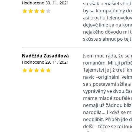
Hodnoceno
30. 11. 2021
sa však nenašiel vhod
web.
Corporation
.grada.cz
by sa kompatibilný do
MUID
1 rok
Tento soubor cook
Microsoft
asi trochu telenovelov
synchronizuje s
Corporation
dejové línie sa na ko
.clarity.ms
nejakého dôvodu mi t
sid
.seznam.cz
1 měsíc
Toto je velmi bě
skúste siahnuť po tejt
_gcl_au
3 měsíce
Tento soubor co
Google LLC
uživatel mohl v
.grada.cz
Naděžda Zasadilová
Jsem moc ráda, že se 
MR
7 dní
Toto je soubor c
Microsoft
Corporation
Hodnoceno
29. 11. 2021
románům. Miluji příbě
.c.bing.com
Tajemství je již třetí
_uetvid
1 rok
Toto je soubor c
Microsoft
navíc –originální, vel
náš web.
Corporation
.grada.cz
se s postavami sžila a
test_cookie
15 minut
Tento soubor coo
vyprávěný ve dvou časo
Google LLC
.doubleclick.net
máme mladé zoufalé ro
IDE
1 rok
Tento soubor co
Google LLC
nemají už žádnou blíz
uživatel mohl v
.doubleclick.net
narodila… I když se m
uid
.adform.net
2 měsíce
Tento soubor co
neoblíbit. Příběh jde
analýze a hlášení
delší – těžce se mi l