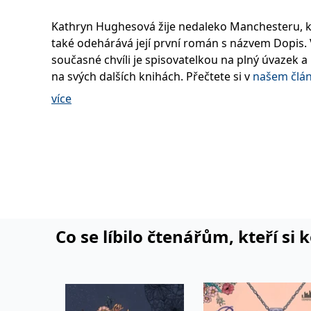
Kathryn Hughesová žije nedaleko Manchesteru, 
také odehárává její první román s názvem Dopis.
současné chvíli je spisovatelkou na plný úvazek a
na svých dalších knihách. Přečtete si v
našem člá
sama o sobě a své práci říká.
více
Co se líbilo čtenářům, kteří si 