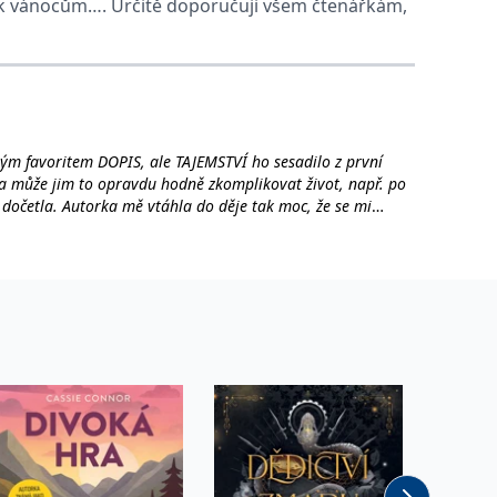
eď k vánocům…. Určitě doporučuji všem čtenářkám,
mým favoritem DOPIS, ale TAJEMSTVÍ ho sesadilo z první
ědí a může jim to opravdu hodně zkomplikovat život, např. po
 dočetla. Autorka mě vtáhla do děje tak moc, že se mi
áře nové a nové otázky a my na ně mermomocí potřebuje
 novu kapitolou odhaluje jednotlivé střípky mozaiky, jež se
t knihu, zakroutit hlavou a v duchu si říci: „Safra, to bylo
m, kde žádné nebyly. A také, může-li se matkou nazývat
u, aby z něj vyrostl dobrý člověk. Ukazuje se, že některá
 Tajemství vystavěla silný lidský příběh. Její postavy mají