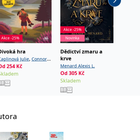
Akce -25%
Akce -25%
Novinka
Novinka
Divoká hra
Dědictví zmaru a
Láska 
krve
čokolá
,
Caplinová Julie
Connor
Od
254
Kč
Menard Alexis L.
Blixt Ha
Cassie
Od
305
Kč
Od
252
Skladem
Skladem
Sklade
utora