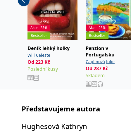
Celou recenzi najdete na
klubknihomolu.cz
Akce -25%
Akce -25%
Bestseller
Bestseller
Deník lehký holky
Penzion v
Portugalsku
Will Celeste
Od
223
Kč
Caplinová Julie
Od
287
Kč
Poslední kusy
Skladem
Představujeme autora
Hughesová Kathryn