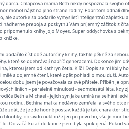
ný darca. Chlapcova mama Beth nikdy nespoznala svojho otca
nor mohol nájsť na jeho strane rodiny. Popritom odhalí dl
ie je v Microsoftu široce používán jako jedinečný identifikátor uživatele. Lze jej nasta
o, ale autorke sa podarilo vymyslieť inteligentnú zápletku 
 mnoha různými doménami společnosti Microsoft, což umožňuje sledování uživatelů.
nci nádherne prepoja a poskytnú Vám príjemný zážitok z číta
o pripomenulo knihy Jojo Moyes. Super oddychovka s pekný
žný název souboru cookie, ale pokud je nalezen jako soubor cookie relace, bude pravd
o knižke.
okie nastavuje společnost Doubleclick a provádí informace o tom, jak koncový uživate
idět před návštěvou uvedeného webu.
mi podařilo číst obě autorčiny knihy, takhle pěkně za sebo
ookie první strany společnosti Microsoft MSN, který používáme k měření používání web
hy, které se odehrávají napříč generacemi. Dokonce jim dá
 kniha, kterou jsem od Kathryn četla. Klíč i Dopis se mi líbil
ookie využívaný společností Microsoft Bing Ads a je sledovacím souborem cookie. Umož
mi milé a dojemné čtení, které opět pohladilo mou duši. Auto
 celou dobu jsem je považovala za své přátele. Příběh je opr
kie nastavuje společnost DoubleClick (kterou vlastní společnost Google), aby zjistila
vých liniích – paralelně minulosti - sedmdesátá léta, kdy zj
diče Beth a Michael - jejich syn Jake umírá na selhání ledvi
okie nastavuje společnost Doubleclick a provádí informace o tom, jak koncový uživate
kou rodinu. Bethina matka nedávno zemřela, a svého otce n
idět před návštěvou uvedeného webu.
ůže zdát, že je zde hodně postav, každá je tak charakterist
okie poskytuje jednoznačně přiřazené strojově generované ID uživatele a shromažďuje
 do hloubky, opravdu neklouže jen po povrchu, vše je moc h
 třetí straně.
oučilo. Od začátku až do konce jsem byla spokojená. Pokud v