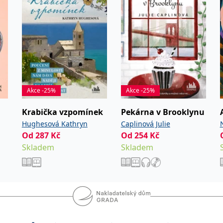
Akce -25%
Akce -25%
Krabička vzpomínek
Pekárna v Brooklynu
Hughesová Kathryn
Caplinová Julie
Od
287
Kč
Od
254
Kč
Skladem
Skladem