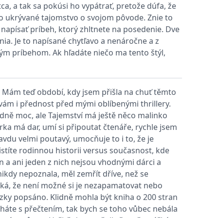
, a tak sa pokúsi ho vypátrať, pretože dúfa, že
ho ukrývané tajomstvo o svojom pôvode. Znie to
vit pomocí vložených skriptů Microsoft. Široce se věří, že se
a napísať príbeh, ktorý zhltnete na posedenie. Dve
nia. Je to napísané chytľavo a nenáročne a z
m príbehom. Ak hľadáte niečo ma tento štýl,
ěpodobně použit jako pro správu stavu relace.
l používá webové stránky a jakoukoli reklamu, kterou koncový
u. Mám teď období, kdy jsem přišla na chuť těmto
u pro interní analýzu.
vám i přednost před mými oblíbenými thrillery.
y hodně moc, ale Tajemství má ještě něco malinko
ňuje nám komunikovat s uživatelem, který již dříve navštívil
rka má dar, umí si připoutat čtenáře, rychle jsem
avdu velmi poutavý, umocňuje to i to, že je
, zda prohlížeč návštěvníka webu podporuje soubory cookie.
istíte rodinnou historii versus současnost, kde
n a ani jeden z nich nejsou vhodnými dárci a
l používá webové stránky a jakoukoli reklamu, kterou koncový
ikdy nepoznala, měl zemřít dříve, než se
ická, že není možné si je nezapamatovat nebo
 údaje o aktivitě na webu. Tato data mohou být odeslána k
ezky popsáno. Klidně mohla být kniha o 200 stran
áháte s přečtením, tak bych se toho vůbec nebála