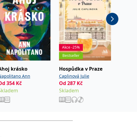
Akce -25%
Akce -2
Bestseller
Novink
Ahoj krásko
Hospůdka v Praze
(Ne)do
Napolitano Ann
Caplinová Julie
Gray Ma
Od
354
Kč
Od
287
Kč
Od
254
Skladem
Skladem
Sklade