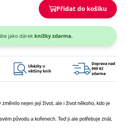
Přidat do košíku
 se soubory cookie návštěvníků. Je nutné, aby banner cookie
používaný k udržování proměnných relací uživatelů. Obvykle se
obrým příkladem je udržování přihlášeného stavu uživatele
áte jako dárek
knížky zdarma.
y bylo možné podávat platné zprávy o používání jejich
u.
Doprava nad
Ukázky u
999 Kč
většiny knih
zdarma
 změnilo nejen její život, ale i život někoho, kdo je
Vyprší
Popis
vém původu a kořenech. Teď ji ale potřebuje znát.
ění správného vzhledu dialogových oken.
1 rok
### Luigisbox???
ocné dítě, které nutně potřebuje pomoc. Když mezi
avštívenou stránku a slouží k počítání a sledování zobrazení
jazyků a zemí
1 rok
u na sociálních médiích. Může také shromažďovat informace o
ýstřižek, uvědomí si, že klíč k synově budoucnosti
avštívené stránky.