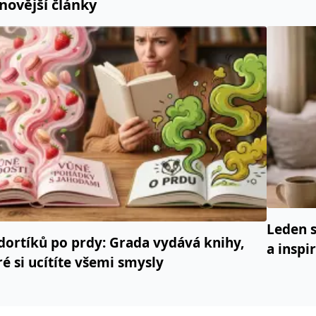
novější články
Leden s
dortíků po prdy: Grada vydává knihy,
a inspi
ré si ucítíte všemi smysly