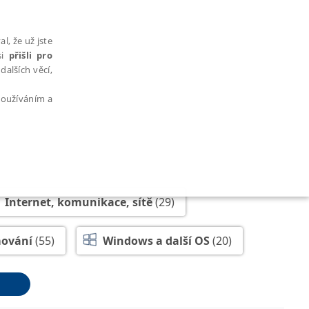
l, že už jste
si
přišli pro
dalších věcí,
 používáním a
AŘAZENÉ SOUBORY
Internet, komunikace, sítě
(29)
ování
(55)
Windows a další OS
(20)
bytně nutných souborů cookie správně používat.