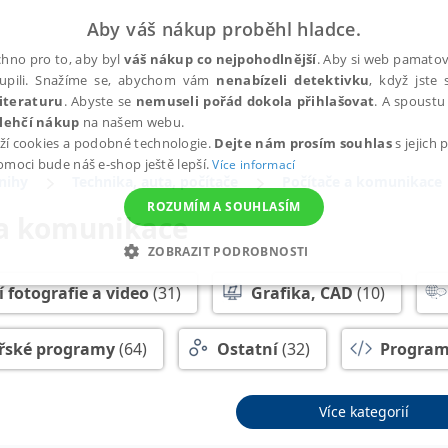
Aby váš nákup proběhl hladce.
hno pro to, aby byl
váš nákup co nejpohodlnější
. Aby si web pamatova
upili. Snažíme se, abychom vám
nenabízeli detektivku
, když jste 
iteraturu
. Abyste se
nemuseli pořád dokola přihlašovat
. A spoustu 
lehčí nákup
na našem webu.
ží cookies a podobné technologie.
Dejte nám prosím souhlas
s jejich
pomoci bude náš e-shop ještě lepší.
Více informací
nihy
Technika, auta, počítače
Počítače a komunikace
ROZUMÍM A SOUHLASÍM
 a komunikace
ZOBRAZIT PODROBNOSTI
ANALYTICKÉ
MARKETINGOVÉ
FUNKČNÍ
NEZ
í fotografie a video
(31)
Grafika, CAD
(10)
řské programy
(64)
Ostatní
(32)
Program
Nezbytné
Analytické
Marketingové
Funkční
Nezařazené soubory
me
(10)
Více kategorií
h stránek, jako je přihlášení uživatele a správa účtu. Webové stránky nelze bez nez