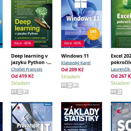
Akce -40%
Akce -40%
Deep learning v
Windows 11
Excel 202
jazyku Python -
pokročil
Klatovský Karel
2., rozšířené
nástroje
Chollet François
Od
209
Kč
Laurenčík
vydání
Od
419
Kč
Od
267
K
Skladem
Skladem
Skladem