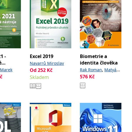
1 -
Excel 2019
Biometrie a
é
identita člověka
Navarrů Miroslav
,
 Marek
Od
252
Kč
Rak Roman
Matyáš
č
576
Kč
,
,
Skladem
Václav
Říha Zdeněk
a kolektiv