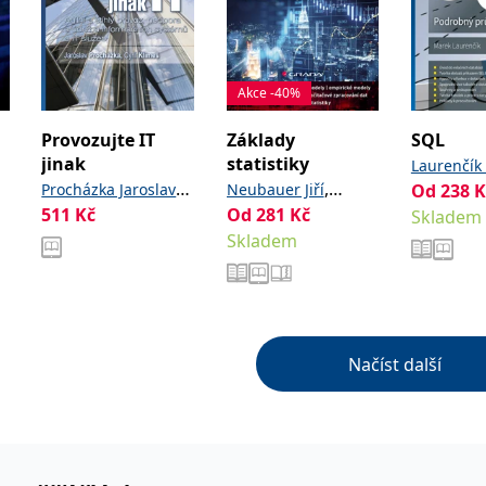
Akce -40%
Provozujte IT
Základy
SQL
jinak
statistiky
Laurenčík
,
,
Procházka Jaroslav
Neubauer Jiří
Od
238
K
511
Kč
Od
281
Kč
,
Klimeš Cyril
Sedlačík Marek
Kříž
Skladem
Skladem
Oldřich
Načíst další