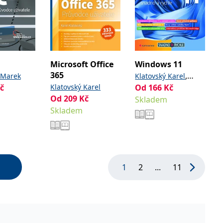
Microsoft Office
Windows 11
365
,
 Marek
Klatovský Karel
č
Klatovský Karel
Od
166
Kč
Pecinovský Josef
Od
209
Kč
Skladem
Skladem
1
2
...
11