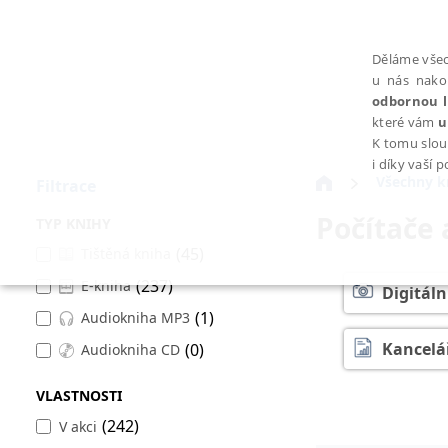
Děláme všec
u nás nako
odbornou l
které vám
u
K tomu slou
i díky vaší 
Všechny k
Filtrace
Počítače
TYP KNIHY
(45)
Tištěná kniha
(237)
E-kniha
NEZBYTNÉ
Digitáln
(1)
Audiokniha MP3
Kancelá
(0)
Audiokniha CD
VLASTNOSTI
Začíná
Nezbytně nutné soubory cookie umožňují základní funkce webovýc
(242)
V akci
Provider /