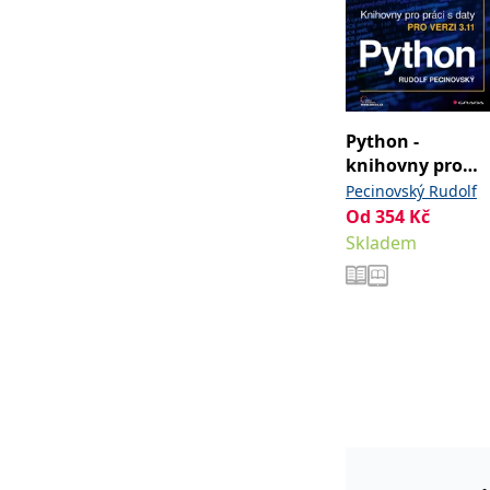
Python -
knihovny pro
práci s daty
Pecinovský Rudolf
Od
354
Kč
Skladem