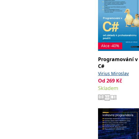
Akce -40%
Programování v
C#
Virius Miroslav
Od
269
Kč
Skladem