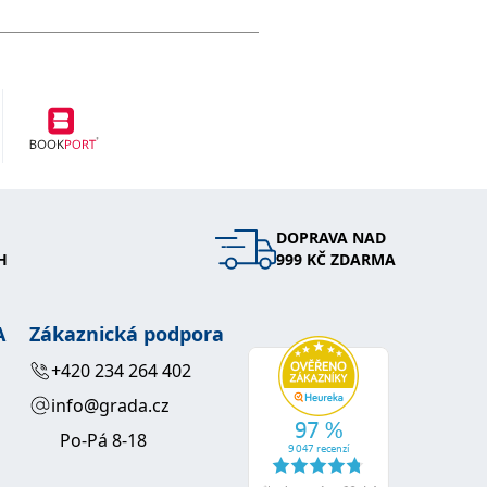
DOPRAVA NAD
H
999 KČ ZDARMA
A
Zákaznická podpora
+420 234 264 402
info@grada.cz
Po-Pá 8-18