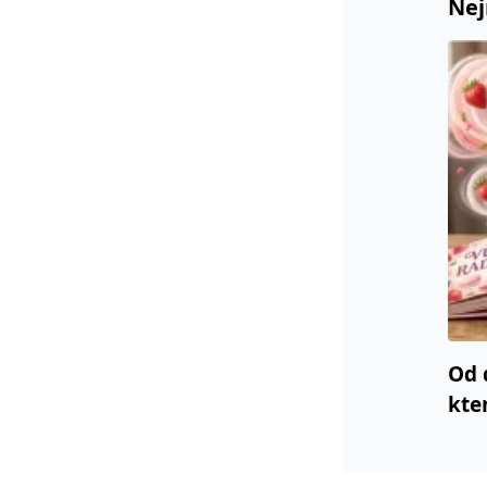
Nej
Od 
kte