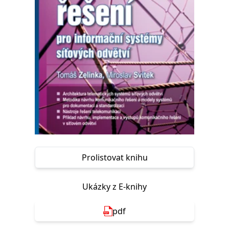
Nezbytné
Analytické
Marketingové
Funkční
Nezařazené soubory
Nezbytně nutné soubory cookie umožňují základní funkce webových
stránek, jako je přihlášení uživatele a správa účtu. Webové stránky nelze
bez nezbytně nutných souborů cookie správně používat.
Provider /
Název
Vyprší
Popis
Doména
CookieScriptConsent
1 měsíc
Tento soubor
CookieScript
cookie
www.grada.cz
používá
služba
Cookie-
Script.com k
zapamatování
předvoleb
Prolistovat knihu
souhlasu se
soubory
cookie
návštěvníků.
Ukázky z E-knihy
Je nutné, aby
banner
cookie
pdf
Cookie-
Script.com
fungoval