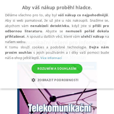
Aby váš nákup proběhl hladce.
Děláme všechno pro to, aby byl
váš nákup co nejpohodlnější
.
Aby si web pamatoval, že už jste u nás nakoupili. Snažíme se,
abychom vám
nenabízeli detektivku
, když jste si
přišli pro
odbornou literaturu
. Abyste se
nemuseli pořád dokola
Všechny knihy
Technika, auta, počítače
Počíta
přihlašovat
. A spoustu dalších věcí, které vám
ulehčí nákup
na
Telekomunikační řešení pro informační
našem webu.
K tomu slouží cookies a podobné technologie.
Dejte nám
systémy síťových odvětví
prosím souhlas
s jejich používáním a i díky vaší pomoci bude
Zelinka Tomáš
,
Svítek Miroslav
náš e-shop ještě lepší.
Více informací
ROZUMÍM A SOUHLASÍM
ZOBRAZIT PODROBNOSTI
NEZBYTNÉ
ANALYTICKÉ
MARKETINGOVÉ
FUNKČNÍ
NEZAŘAZENÉ SOUBORY