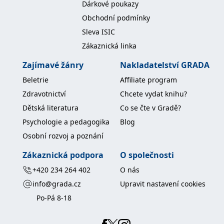
Dárkové poukazy
koncový uživatel používá
webové stránky a
Obchodní podmínky
jakoukoli reklamu,
kterou koncový uživatel
Sleva ISIC
mohl vidět před
návštěvou uvedeného
Zákaznická linka
webu.
MR
7 dní
Toto je soubor cookie
Microsoft
Zajímavé žánry
Nakladatelství GRADA
první strany společnosti
Corporation
Microsoft MSN, který
.c.bing.com
Beletrie
Affiliate program
používáme k měření
používání webu pro
Zdravotnictví
Chcete vydat knihu?
interní analýzu.
Dětská literatura
Co se čte v Gradě?
_uetvid
1 rok
Toto je soubor cookie
Microsoft
využívaný společností
Corporation
Psychologie a pedagogika
Blog
Microsoft Bing Ads a je
.grada.cz
sledovacím souborem
Osobní rozvoj a poznání
cookie. Umožňuje nám
komunikovat s
uživatelem, který již dříve
Zákaznická podpora
O společnosti
navštívil náš web.
+420 234 264 402
O nás
test_cookie
15 minut
Tento soubor cookie
Google LLC
nastavuje společnost
.doubleclick.net
info@grada.cz
Upravit nastavení cookies
DoubleClick (kterou
vlastní společnost
Po-Pá 8-18
Google), aby zjistila, zda
prohlížeč návštěvníka
webu podporuje
soubory cookie.