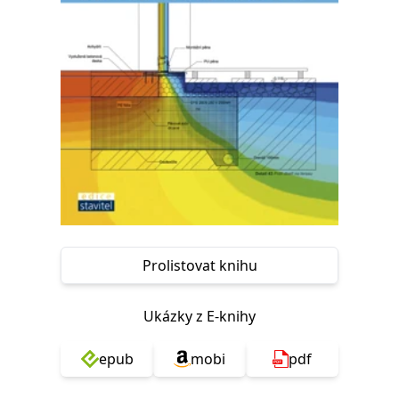
Nezbytné
Analytické
Marketingové
Funkční
Nezařazené soubory
Nezbytně nutné soubory cookie umožňují základní funkce webových
stránek, jako je přihlášení uživatele a správa účtu. Webové stránky nelze
bez nezbytně nutných souborů cookie správně používat.
Provider /
Název
Vyprší
Popis
Doména
CookieScriptConsent
1 měsíc
Tento soubor
CookieScript
cookie
www.grada.cz
používá
služba
Cookie-
Script.com k
zapamatování
Prolistovat knihu
předvoleb
souhlasu se
soubory
cookie
Ukázky z E-knihy
návštěvníků.
Je nutné, aby
banner
cookie
epub
mobi
pdf
Cookie-
Script.com
fungoval