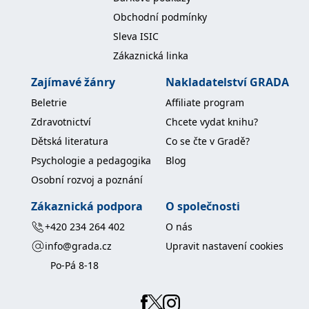
koncový uživatel používá
Obchodní podmínky
webové stránky a
jakoukoli reklamu,
Sleva ISIC
kterou koncový uživatel
mohl vidět před
Zákaznická linka
návštěvou uvedeného
webu.
Zajímavé žánry
Nakladatelství GRADA
MR
7 dní
Toto je soubor cookie
Microsoft
první strany společnosti
Corporation
Beletrie
Affiliate program
Microsoft MSN, který
.c.bing.com
používáme k měření
Zdravotnictví
Chcete vydat knihu?
používání webu pro
interní analýzu.
Dětská literatura
Co se čte v Gradě?
_uetvid
1 rok
Toto je soubor cookie
Microsoft
Psychologie a pedagogika
Blog
využívaný společností
Corporation
Microsoft Bing Ads a je
.grada.cz
Osobní rozvoj a poznání
sledovacím souborem
cookie. Umožňuje nám
komunikovat s
Zákaznická podpora
O společnosti
uživatelem, který již dříve
navštívil náš web.
+420 234 264 402
O nás
test_cookie
15 minut
Tento soubor cookie
Google LLC
info@grada.cz
Upravit nastavení cookies
nastavuje společnost
.doubleclick.net
DoubleClick (kterou
Po-Pá 8-18
vlastní společnost
Google), aby zjistila, zda
prohlížeč návštěvníka
webu podporuje
soubory cookie.