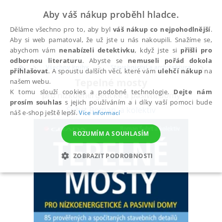
Aby váš nákup proběhl hladce.
Děláme všechno pro to, aby byl
váš nákup co nejpohodlnější
.
Aby si web pamatoval, že už jste u nás nakoupili. Snažíme se,
abychom vám
nenabízeli detektivku
, když jste si
přišli pro
odbornou literaturu
. Abyste se
nemuseli pořád dokola
Všechny knihy
Stavebnictví a architektura
Sta
přihlašovat
. A spoustu dalších věcí, které vám
ulehčí nákup
na
Tepelné mosty
našem webu.
K tomu slouží cookies a podobné technologie.
Dejte nám
pro nízkoenergetické a pasivní domy
prosím souhlas
s jejich používáním a i díky vaší pomoci bude
Šubrt Roman
,
a kolektiv
náš e-shop ještě lepší.
Více informací
ROZUMÍM A SOUHLASÍM
ZOBRAZIT PODROBNOSTI
NEZBYTNÉ
ANALYTICKÉ
MARKETINGOVÉ
FUNKČNÍ
NEZAŘAZENÉ SOUBORY