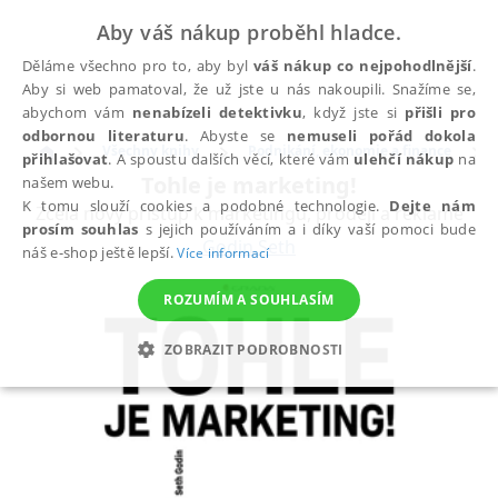
Aby váš nákup proběhl hladce.
Děláme všechno pro to, aby byl
váš nákup co nejpohodlnější
.
Aby si web pamatoval, že už jste u nás nakoupili. Snažíme se,
abychom vám
nenabízeli detektivku
, když jste si
přišli pro
odbornou literaturu
. Abyste se
nemuseli pořád dokola
Všechny knihy
Podnikání, ekonomie a finance
přihlašovat
. A spoustu dalších věcí, které vám
ulehčí nákup
na
Tohle je marketing!
našem webu.
K tomu slouží cookies a podobné technologie.
Dejte nám
Zcela nový přístup k marketingu, prodeji a reklamě
prosím souhlas
s jejich používáním a i díky vaší pomoci bude
Godin Seth
náš e-shop ještě lepší.
Více informací
ROZUMÍM A SOUHLASÍM
ZOBRAZIT PODROBNOSTI
NEZBYTNÉ
ANALYTICKÉ
MARKETINGOVÉ
FUNKČNÍ
NEZAŘAZENÉ SOUBORY