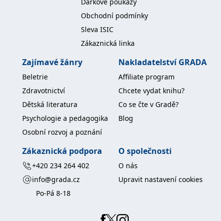
Dárkové poukazy
IDE
1 rok
Tento soubor cookie
Google LLC
Obchodní podmínky
nastavuje společnost
.doubleclick.net
Doubleclick a provádí
Sleva ISIC
informace o tom, jak
koncový uživatel používá
Zákaznická linka
webové stránky a
jakoukoli reklamu,
Zajímavé žánry
Nakladatelství GRADA
kterou koncový uživatel
mohl vidět před
Beletrie
Affiliate program
návštěvou uvedeného
webu.
Zdravotnictví
Chcete vydat knihu?
uid
.adform.net
2 měsíce
Tento soubor cookie
Dětská literatura
Co se čte v Gradě?
poskytuje jednoznačně
přiřazené strojově
Psychologie a pedagogika
Blog
generované ID uživatele
a shromažďuje údaje o
Osobní rozvoj a poznání
aktivitě na webu. Tato
data mohou být
odeslána k analýze a
Zákaznická podpora
O společnosti
hlášení třetí straně.
+420 234 264 402
O nás
info@grada.cz
Upravit nastavení cookies
Po-Pá 8-18