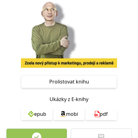
Nezbytné
Analytické
Marketingové
Funkční
Nezařazené soubory
Nezbytně nutné soubory cookie umožňují základní funkce webových
stránek, jako je přihlášení uživatele a správa účtu. Webové stránky nelze
bez nezbytně nutných souborů cookie správně používat.
Provider /
Název
Vyprší
Popis
Doména
CookieScriptConsent
1 měsíc
Tento soubor
CookieScript
cookie
www.grada.cz
používá
služba
Cookie-
Prolistovat knihu
Script.com k
zapamatování
předvoleb
souhlasu se
Ukázky z E-knihy
soubory
cookie
návštěvníků.
epub
mobi
pdf
Je nutné, aby
banner
cookie
Cookie-
Script.com
fungoval