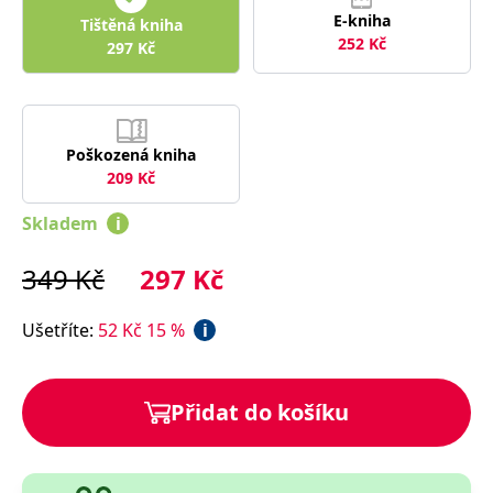
správně.
E-kniha
Tištěná kniha
PHPSESSID
Zavřením
Cookie
PHP.net
252
Kč
297
Kč
prohlížeče
generovaný
www.bambook.cz
aplikacemi
založenými
na jazyce
PHP. Toto je
univerzální
identifikátor
Poškozená kniha
používaný k
209
Kč
udržování
proměnných
relací
Skladem
i
uživatelů.
Obvykle se
jedná o
náhodně
349
Kč
297
Kč
vygenerované
číslo, jeho
použití může
Ušetříte
:
52
Kč
15
%
i
být specifické
pro daný
web, ale
dobrým
příkladem je
Přidat do košíku
udržování
přihlášeného
stavu
uživatele mezi
stránkami.