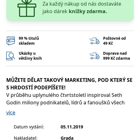
__cf_bm
30 minut
Tento soubor
Cloudflare Inc.
Za každý nákup od nás dostaváte
cookie se
.heureka.cz
jako dárek
knížky zdarma.
používá k
rozlišení mezi
lidmi a
roboty. To je
pro web
přínosné, aby
bylo možné
99 % titulů
Poštovné od
podávat
skladem
49 Kč
platné zprávy
o používání
Ukázky u
Doprava nad
jejich
většiny knih
999 Kč zdarma
webových
stránek.
CookieConsent
1 rok
Tento soubor
Cybot A/S
cookie ukládá
www.bambook.cz
MŮŽETE DĚLAT TAKOVÝ MARKETING, POD KTERÝ SE
stav souhlasu
uživatele se
S HRDOSTÍ PODEPÍŠETE!
soubory
V průběhu uplynulého čtvrtstoletí inspiroval Seth
cookie pro
aktuální
Godin miliony podnikatelů, lídrů a fanoušků všech
doménu.
možných profesí. Nyní poprvé nabízí esenci své
více
G_ENABLED_IDPS
1 rok 1
Slouží k
Google LLC
marketingové moudrosti v jednom dostupném a
měsíc
přihlášení
.www.grada.cz
pomocí
nadčasovém balíčku.
Google
Datum vydání
:
05.11.2019
ASP.NET_SessionId
Zavřením
Tento soubor
Microsoft
Nakladatel
:
Grada
prohlížeče
cookie
Corporation