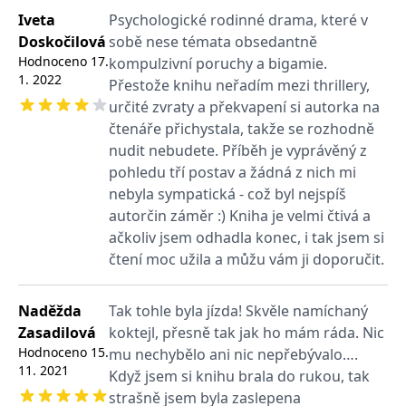
používá k rozlišení
MUID
1 rok
Tento soubor cookie je v
prohlížeče
Microsoft
Iveta
Psychologické rodinné drama, které v
jedinečných uživatelů
Microsoftu široce
Corporation
přiřazením náhodně
používán jako jedinečný
_____tempSessionKey_____
www.grada.cz
1 rok 1
Doskočilová
sobě nese témata obsedantně
.bing.com
vygenerovaného čísla
identifikátor uživatele.
měsíc
jako identifikátoru
Hodnoceno
17.
kompulzivní poruchy a bigamie.
Lze jej nastavit pomocí
klienta. Je součástí
vložených skriptů
MSPTC
1 rok
1. 2022
Microsoft
Přestože knihu neřadím mezi thrillery,
každého požadavku na
Microsoft. Široce se věří,
.bing.com
stránku na webu a slouží
že se synchronizuje s
určité zvraty a překvapení si autorka na
k výpočtu údajů o
mnoha různými
inco_session_temp_browser
www.grada.cz
1 hodina
návštěvnících, relacích a
čtenáře přichystala, takže se rozhodně
doménami společnosti
kampaních pro analytické
Microsoft, což umožňuje
incomaker_p
www.grada.cz
1 rok 1
nudit nebudete. Příběh je vyprávěný z
přehledy webů.
sledování uživatelů.
měsíc
pohledu tří postav a žádná z nich mi
VisitorStatus
1 rok
Označuje, zda je
Kentiko
SM
.c.clarity.ms
Zavřením
Toto je soubor cookie
_hjSessionUser_3630783
.grada.cz
1 rok
1
návštěvník nový nebo se
Software LLC
prohlížeče
první strany společnosti
nebyla sympatická - což byl nejspíš
měsíc
vrací. Používá se ke
www.grada.cz
Microsoft MSN, který
sledování statistiky
autorčin záměr :) Kniha je velmi čtivá a
používáme k měření
návštěvníků ve webové
používání webu pro
ačkoliv jsem odhadla konec, i tak jsem si
analýze.
interní analýzu.
čtení moc užila a můžu vám ji doporučit.
CurrentContact
1 rok
Ukládá identifikátor GUID
Kentiko
MR
7 dní
Toto je soubor cookie
Microsoft
1
kontaktu souvisejícího s
Software LLC
první strany společnosti
Corporation
měsíc
aktuálním návštěvníkem
www.grada.cz
Microsoft MSN, který
.c.clarity.ms
webu. Slouží ke
používáme k měření
Naděžda
Tak tohle byla jízda! Skvěle namíchaný
sledování aktivit na
používání webu pro
webu.
Zasadilová
koktejl, přesně tak jak ho mám ráda. Nic
interní analýzu.
Hodnoceno
15.
mu nechybělo ani nic nepřebývalo….
C
1 měsíc 1
Zjistěte, zda prohlížeč
Adform
11. 2021
den
uživatele podporuje
.adform.net
Když jsem si knihu brala do rukou, tak
soubory cookie.
strašně jsem byla zaslepena