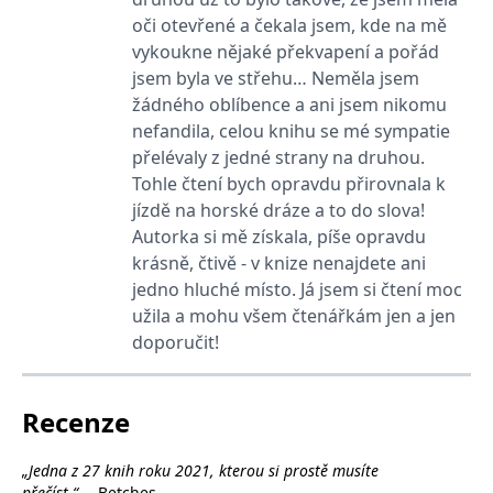
se měly zobrazovat a
oči otevřené a čekala jsem, kde na mě
které by mohly být
relevantní pro
vykoukne nějaké překvapení a pořád
koncového uživatele,
který si prohlíží web.
jsem byla ve střehu… Neměla jsem
žádného oblíbence a ani jsem nikomu
MUID
1 rok
Tento soubor cookie je v
Microsoft
Microsoftu široce
Corporation
nefandila, celou knihu se mé sympatie
používán jako jedinečný
.clarity.ms
identifikátor uživatele.
přelévaly z jedné strany na druhou.
Lze jej nastavit pomocí
vložených skriptů
Tohle čtení bych opravdu přirovnala k
Microsoft. Široce se věří,
jízdě na horské dráze a to do slova!
že se synchronizuje s
mnoha různými
Autorka si mě získala, píše opravdu
doménami společnosti
Microsoft, což umožňuje
krásně, čtivě - v knize nenajdete ani
sledování uživatelů.
jedno hluché místo. Já jsem si čtení moc
sid
.seznam.cz
1 měsíc
Toto je velmi běžný
užila a mohu všem čtenářkám jen a jen
název souboru cookie,
ale pokud je nalezen
doporučit!
jako soubor cookie
relace, bude
pravděpodobně použit
jako pro správu stavu
relace.
Recenze
_gcl_au
3 měsíce
Tento soubor cookie
Google LLC
nastavuje společnost
.grada.cz
„Jedna z 27 knih roku 2021, kterou si prostě musíte
Doubleclick a provádí
informace o tom, jak
přečíst.“
―Betches