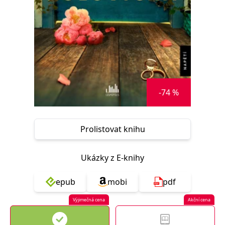
Nezbytné
Analytické
Marketingové
Funkční
Nezařazené soubory
Nezbytně nutné soubory cookie umožňují základní funkce webových
stránek, jako je přihlášení uživatele a správa účtu. Webové stránky nelze
bez nezbytně nutných souborů cookie správně používat.
Provider /
Název
Vyprší
Popis
Doména
-74 %
CookieScriptConsent
1 měsíc
Tento soubor
CookieScript
cookie
www.grada.cz
používá
služba
Prolistovat knihu
Cookie-
Script.com k
zapamatování
předvoleb
Ukázky z E-knihy
souhlasu se
soubory
cookie
návštěvníků.
epub
mobi
pdf
Je nutné, aby
banner
cookie
Výjimečná cena
Akční cena
Cookie-
Script.com
fungoval