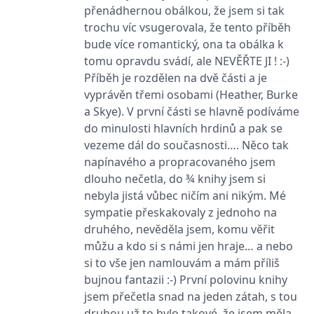
_fbp
3 měsíce
Používá Facebook k
Meta Platform
přenádhernou obálkou, že jsem si tak
poskytování řady
Inc.
reklamních produktů,
.grada.cz
trochu víc vsugerovala, že tento příběh
jako je nabízení cen v
reálném čase od
bude více romantický, ona ta obálka k
inzerentů třetích stran.
tomu opravdu svádí, ale NEVĚŘTE JI ! :-)
SRM_B
1 rok
Toto je cookie první
Microsoft
Příběh je rozdělen na dvě části a je
strany společnosti
Corporation
Microsoft MSN, které
vyprávěn třemi osobami (Heather, Burke
.c.bing.com
zajišťuje správné
a Skye). V první části se hlavně podíváme
fungování této webové
stránky.
do minulosti hlavních hrdinů a pak se
ANONCHK
10 minut
Tento soubor cookie
Microsoft
vezeme dál do současnosti…. Něco tak
provádí informace o
Corporation
napínavého a propracovaného jsem
tom, jak koncový
.c.clarity.ms
uživatel používá web, a
dlouho nečetla, do ¾ knihy jsem si
jakoukoli reklamu,
kterou koncový uživatel
nebyla jistá vůbec ničím ani nikým. Mé
mohl vidět před
návštěvou uvedeného
sympatie přeskakovaly z jednoho na
webu.
druhého, nevěděla jsem, komu věřit
__utmzzses
Zavřením
Parametry UTM
Google LLC
můžu a kdo si s námi jen hraje… a nebo
prohlížeče
používané pro reklamu /
.grada.cz
sledování pomocí
si to vše jen namlouvám a mám příliš
Google Analytics
bujnou fantazii :-) První polovinu knihy
_uetsid
1 den
Tento soubor cookie
Microsoft
jsem přečetla snad na jeden zátah, s tou
používá společnost Bing
Corporation
k určení, jaké reklamy by
.grada.cz
druhou už to bylo takové, že jsem měla