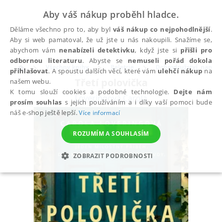
Aby váš nákup proběhl hladce.
Děláme všechno pro to, aby byl
váš nákup co nejpohodlnější
.
Aby si web pamatoval, že už jste u nás nakoupili. Snažíme se,
abychom vám
nenabízeli detektivku
, když jste si
přišli pro
odbornou literaturu
. Abyste se
nemuseli pořád dokola
Všechny knihy
Beletrie
Dobrodružství, napětí, 
přihlašovat
. A spoustu dalších věcí, které vám
ulehčí nákup
na
Třetí polovička
našem webu.
K tomu slouží cookies a podobné technologie.
Dejte nám
Loveringová Carola
prosím souhlas
s jejich používáním a i díky vaší pomoci bude
náš e-shop ještě lepší.
Více informací
ROZUMÍM A SOUHLASÍM
ZOBRAZIT PODROBNOSTI
NEZBYTNÉ
ANALYTICKÉ
MARKETINGOVÉ
FUNKČNÍ
NEZAŘAZENÉ SOUBORY