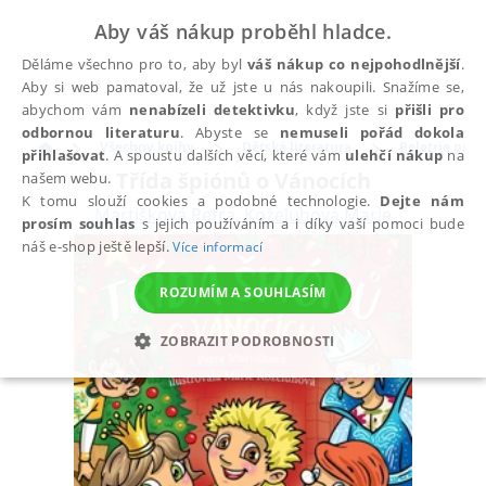
Aby váš nákup proběhl hladce.
Děláme všechno pro to, aby byl
váš nákup co nejpohodlnější
.
Aby si web pamatoval, že už jste u nás nakoupili. Snažíme se,
abychom vám
nenabízeli detektivku
, když jste si
přišli pro
odbornou literaturu
. Abyste se
nemuseli pořád dokola
Všechny knihy
Dětská literatura
Beletrie pro d
přihlašovat
. A spoustu dalších věcí, které vám
ulehčí nákup
na
Třída špiónů o Vánocích
našem webu.
K tomu slouží cookies a podobné technologie.
Dejte nám
Martišková Petra
,
Koželuhová Marie
prosím souhlas
s jejich používáním a i díky vaší pomoci bude
náš e-shop ještě lepší.
Více informací
ROZUMÍM A SOUHLASÍM
ZOBRAZIT PODROBNOSTI
NEZBYTNÉ
ANALYTICKÉ
MARKETINGOVÉ
FUNKČNÍ
NEZAŘAZENÉ SOUBORY