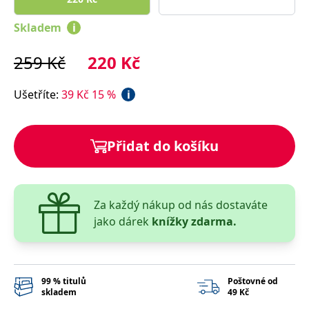
správně.
PHPSESSID
Zavřením
Cookie
PHP.net
Skladem
i
prohlížeče
generovaný
www.bambook.cz
aplikacemi
založenými
259
Kč
220
Kč
na jazyce
PHP. Toto je
univerzální
identifikátor
Ušetříte
:
39
Kč
15
%
i
používaný k
udržování
proměnných
relací
uživatelů.
Přidat do košíku
Obvykle se
jedná o
náhodně
vygenerované
číslo, jeho
použití může
Za každý nákup od nás dostaváte
být specifické
pro daný
jako dárek
knížky zdarma.
web, ale
dobrým
příkladem je
udržování
přihlášeného
stavu
99 % titulů
Poštovné od
uživatele mezi
skladem
49 Kč
stránkami.