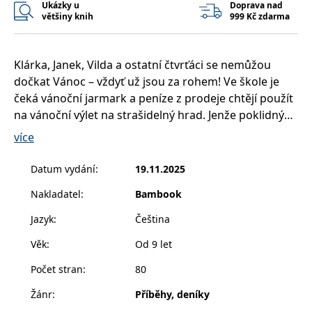
Ukázky u
Doprava nad
__cf_bm
30 minut
Tento soubor
Cloudflare Inc.
cookie se
.heureka.cz
většiny knih
999 Kč zdarma
používá k
rozlišení mezi
lidmi a
roboty. To je
Klárka, Janek, Vilda a ostatní čtvrťáci se nemůžou
pro web
přínosné, aby
dočkat Vánoc – vždyť už jsou za rohem! Ve škole je
bylo možné
podávat
čeká vánoční jarmark a peníze z prodeje chtějí použít
platné zprávy
o používání
na vánoční výlet na strašidelný hrad. Jenže poklidný
jejich
předvánoční čas naruší nejen nový spolužák, ale také
webových
více
stránek.
pořádná záhada, která jim zamotá hlavu. Jestlipak se
CookieConsent
1 rok
Tento soubor
Cybot A/S
třídě špiónů podaří rozlousknout i tuhle záhadu?
Datum vydání
:
19.11.2025
cookie ukládá
www.bambook.cz
stav souhlasu
uživatele se
Nakladatel
:
Bambook
soubory
cookie pro
Jazyk
:
Čeština
aktuální
doménu.
Věk
:
Od 9 let
G_ENABLED_IDPS
1 rok 1
Slouží k
Google LLC
měsíc
přihlášení
.www.grada.cz
Počet stran
:
80
pomocí
Google
Žánr
:
Příběhy, deníky
ASP.NET_SessionId
Zavřením
Tento soubor
Microsoft
prohlížeče
cookie
Corporation