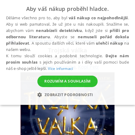
Aby váš nákup proběhl hladce.
Děláme všechno pro to, aby byl
váš nákup co nejpohodlnější
.
Aby si web pamatoval, že už jste u nás nakoupili. Snažíme se,
abychom vám
nenabízeli detektivku
, když jste si
přišli pro
odbornou literaturu
. Abyste se
nemuseli pořád dokola
Všechny knihy
Dětská literatura
Beletrie pro d
přihlašovat
. A spoustu dalších věcí, které vám
ulehčí nákup
na
Trojská válka
našem webu.
K tomu slouží cookies a podobné technologie.
Dejte nám
Poseidónův hněv
prosím souhlas
s jejich používáním a i díky vaší pomoci bude
Válková Veronika
,
Kopl Petr
náš e-shop ještě lepší.
Více informací
ROZUMÍM A SOUHLASÍM
ZOBRAZIT PODROBNOSTI
NEZBYTNÉ
ANALYTICKÉ
MARKETINGOVÉ
FUNKČNÍ
NEZAŘAZENÉ SOUBORY