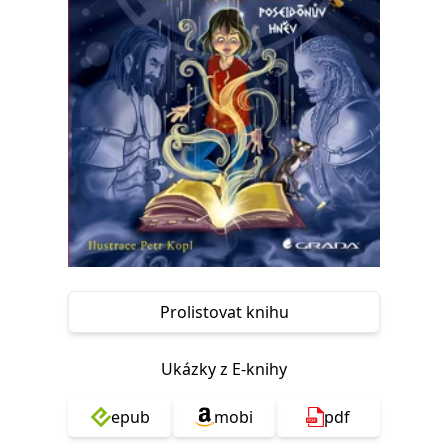
Nezbytné
Analytické
Marketingové
Funkční
Nezařazené soubory
Nezbytně nutné soubory cookie umožňují základní funkce webových
stránek, jako je přihlášení uživatele a správa účtu. Webové stránky nelze
bez nezbytně nutných souborů cookie správně používat.
Provider /
Název
Vyprší
Popis
Doména
CookieScriptConsent
1 měsíc
Tento soubor
CookieScript
cookie
www.grada.cz
používá
služba
Cookie-
Script.com k
zapamatování
předvoleb
Prolistovat knihu
souhlasu se
soubory
cookie
návštěvníků.
Ukázky z E-knihy
Je nutné, aby
banner
cookie
Cookie-
epub
mobi
pdf
Script.com
fungoval